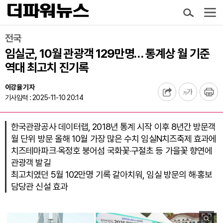
전국
임실군, 10월 관광객 129만명… 통계상 월 기준
역대 최고치 진기록
이강율 기자
기사입력 : 2025-11-10 20:14
한국관광공사 데이터랩, 2018년 통계 시작 이후 8년간 방문객
월 단위 방문 올해 10월 가장 많은 수치 임실N치즈축제 효과에
치즈테마파크‧옥정호 붕어섬 국화꽃‧구절초 등 가을꽃 향연에
관광객 발길
최고치였던 5월 102만명 기록 갈아치워, 임실 방문의 해‧홍보
담당관 신설 효과