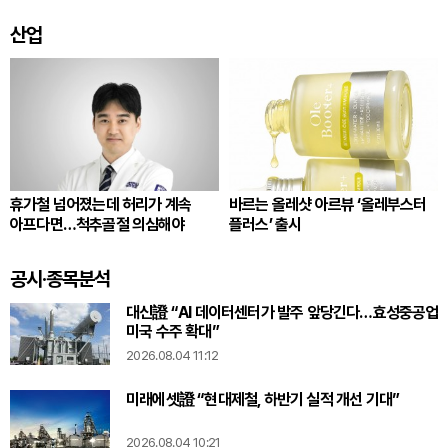
산업
휴가철 넘어졌는데 허리가 계속
바르는 올레샷 아르뷰 ‘올레부스터
아프다면…척추골절 의심해야
플러스’ 출시
공시·종목분석
대신證 “AI 데이터센터가 발주 앞당긴다…효성중공업
미국 수주 확대”
2026.08.04 11:12
미래에셋證 “현대제철, 하반기 실적 개선 기대”
2026.08.04 10:21