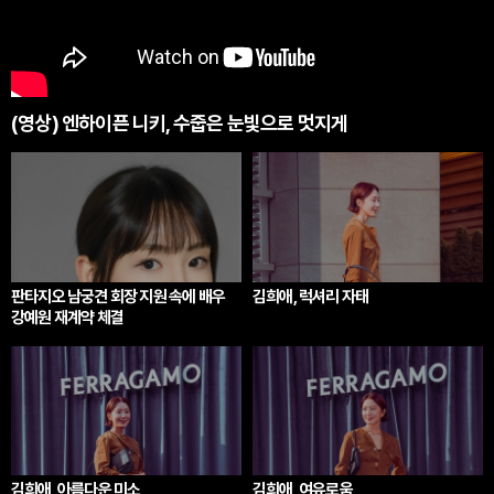
(영상) 엔하이픈 니키, 수줍은 눈빛으로 멋지게
판타지오 남궁견 회장 지원 속에 배우
김희애, 럭셔리 자태
강예원 재계약 체결
김희애, 아름다운 미소
김희애, 여유로움