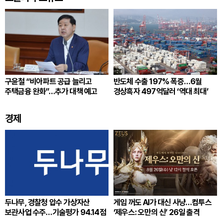
구윤철 “비아파트 공급 늘리고
반도체 수출 197% 폭증…6월
주택금융 완화”…추가 대책 예고
경상흑자 497억달러 ‘역대 최대’
경제
두나무, 경찰청 압수 가상자산
게임 꺼도 AI가 대신 사냥…컴투스
보관사업 수주…기술평가 94.14점
‘제우스: 오만의 신’ 26일 출격