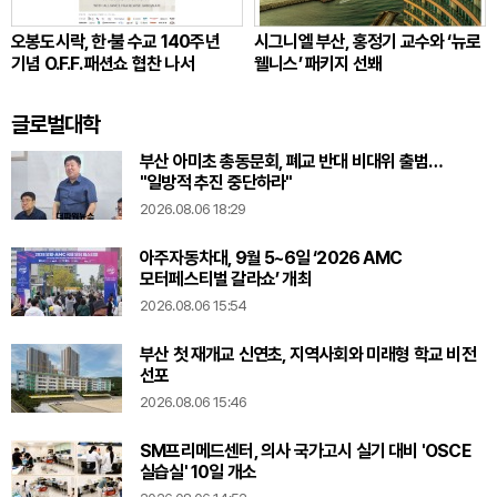
오봉도시락, 한·불 수교 140주년
시그니엘 부산, 홍정기 교수와 ‘뉴로
기념 O.F.F. 패션쇼 협찬 나서
웰니스’ 패키지 선봬
글로벌대학
부산 아미초 총동문회, 폐교 반대 비대위 출범…
"일방적 추진 중단하라"
2026.08.06 18:29
아주자동차대, 9월 5~6일 ‘2026 AMC
모터페스티벌 갈라쇼’ 개최
2026.08.06 15:54
부산 첫 재개교 신연초, 지역사회와 미래형 학교 비전
선포
2026.08.06 15:46
SM프리메드센터, 의사 국가고시 실기 대비 'OSCE
실습실' 10일 개소