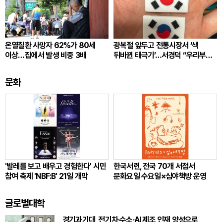
온열질환 사망자 62%가 80세
광복절 앞두고 전통시장서 ‘색
이상…집에서 발생 비중 3배
뒤바뀐 태극기’…서경덕 “우리부터
각성”
문화
'발레를 보고 배우고 경험한다' 시민
한국서련, 전국 70개 서점서
참여 축제 'NBF:B' 21일 개막
문화요일 수요일×심야책방 운영
글로벌대학
경기과기대, 전기차·수소·AI 제조 인재 양성으로