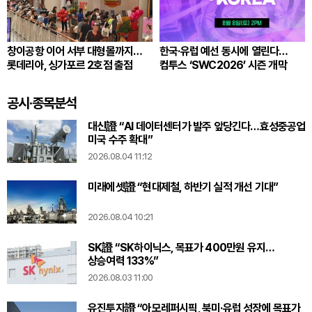
창이공항 이어 서부 대형몰까지…
한국·유럽 예선 동시에 열린다…
롯데리아, 싱가포르 2호점 출점
컴투스 ‘SWC2026’ 시즌 개막
공시·종목분석
대신證 “AI 데이터센터가 발주 앞당긴다…효성중공업
미국 수주 확대”
2026.08.04 11:12
미래에셋證 “현대제철, 하반기 실적 개선 기대”
2026.08.04 10:21
SK證 “SK하이닉스, 목표가 400만원 유지…
상승여력 133%”
2026.08.03 11:00
유진투자證 “아모레퍼시픽, 북미·유럽 성장에 목표가