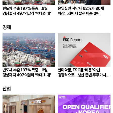
반도체 수출 197% 폭증…6월
온열질환 사망자 62%가 80세
경상흑자 497억달러 ‘역대 최대’
이상…집에서 발생 비중 3배
경제
반도체 수출 197% 폭증…6월
한미약품, ESG를 ‘비용’ 아닌
경상흑자 497억달러 ‘역대 최대’
경쟁력으로…생산·준법·주주가치
잇는다
산업