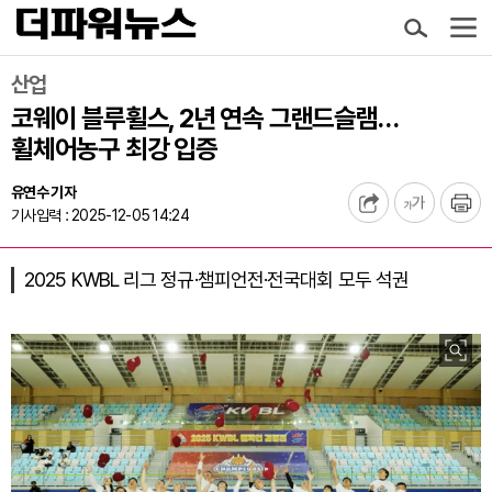
산업
코웨이 블루휠스, 2년 연속 그랜드슬램…
휠체어농구 최강 입증
유연수 기자
기사입력 : 2025-12-05 14:24
2025 KWBL 리그 정규·챔피언전·전국대회 모두 석권