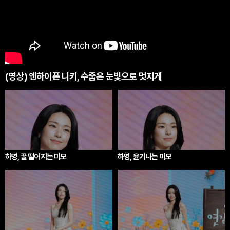
(영상) 엔하이픈 니키, 수줍은 눈빛으로 멋지게
하영, 꿀 떨어지는 미모
하영, 윤기나는 미모