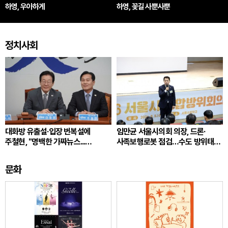
하영, 우아하게
하영, 꽃길 사뿐사뿐
정치사회
대화방 유출설·입장 번복설에
임만균 서울시의회 의장, 드론·
주철현, "명백한 가짜뉴스...
사족보행로봇 점검…수도 방위태세
초대되자마자 즉각 탈퇴"
강화
문화