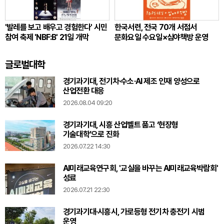
'발레를 보고 배우고 경험한다' 시민
한국서련, 전국 70개 서점서
참여 축제 'NBF:B' 21일 개막
문화요일 수요일×심야책방 운영
글로벌대학
경기과기대, 전기차·수소·AI 제조 인재 양성으로
산업전환 대응
2026.08.04 09:20
경기과기대, 시흥 산업벨트 품고 ‘현장형
기술대학’으로 진화
2026.07.22 14:30
AI미래교육연구회, '교실을 바꾸는 AI미래교육박람회'
성료
2026.07.21 22:30
경기과기대·시흥시, 가로등형 전기차 충전기 시범
운영