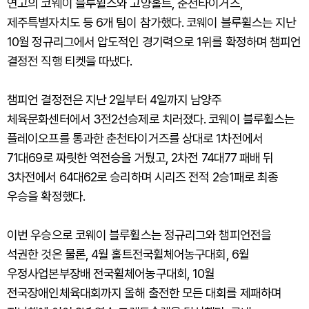
연고의 코웨이 블루휠스와 고양홀트, 춘천타이거즈,
제주특별자치도 등 6개 팀이 참가했다. 코웨이 블루휠스는 지난
10월 정규리그에서 압도적인 경기력으로 1위를 확정하며 챔피언
결정전 직행 티켓을 따냈다.
챔피언 결정전은 지난 2일부터 4일까지 남양주
체육문화센터에서 3전2선승제로 치러졌다. 코웨이 블루휠스는
플레이오프를 통과한 춘천타이거즈를 상대로 1차전에서
71대69로 짜릿한 역전승을 거뒀고, 2차전 74대77 패배 뒤
3차전에서 64대62로 승리하며 시리즈 전적 2승1패로 최종
우승을 확정했다.
이번 우승으로 코웨이 블루휠스는 정규리그와 챔피언전을
석권한 것은 물론, 4월 홀트전국휠체어농구대회, 6월
우정사업본부장배 전국휠체어농구대회, 10월
전국장애인체육대회까지 올해 출전한 모든 대회를 제패하며