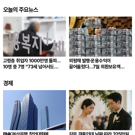
오늘의 주요뉴스
고령층 취업자 1000만명 돌파…
외평채 발행·운용수익이
10명 중 7명 “73세 넘어서도
끌어올렸다…7월 외환보유액
일하겠다”
4279.5억달러
경제
BNK부산은행 창업대회에
같은 결혼인데 날짜 따라 325만원