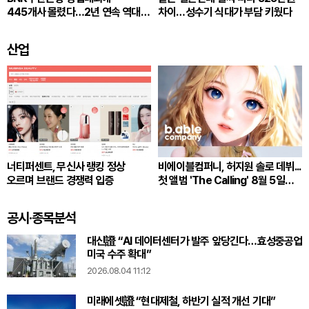
445개사 몰렸다…2년 연속 역대
차이…성수기 식대가 부담 키웠다
최다
산업
너티퍼센트, 무신사 랭킹 정상
비에이블컴퍼니, 허지원 솔로 데뷔...
오르며 브랜드 경쟁력 입증
첫 앨범 'The Calling' 8월 5일
발매
공시·종목분석
대신證 “AI 데이터센터가 발주 앞당긴다…효성중공업
미국 수주 확대”
2026.08.04 11:12
미래에셋證 “현대제철, 하반기 실적 개선 기대”