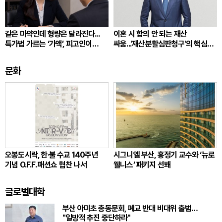
같은 마약인데 형량은 달라진다...
이혼 시 합의 안 되는 재산
특가법 가르는 ‘가액’, 피고인이
싸움...'재산분할심판청구'의 핵심
따져봐야 할 것
쟁점
문화
오봉도시락, 한·불 수교 140주년
시그니엘 부산, 홍정기 교수와 ‘뉴로
기념 O.F.F. 패션쇼 협찬 나서
웰니스’ 패키지 선봬
글로벌대학
부산 아미초 총동문회, 폐교 반대 비대위 출범…
"일방적 추진 중단하라"