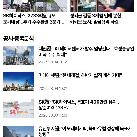
SK하이닉스, 2733억원 규모
성과급 갈등 3개월 만에 봉합…
분기배당…추가 주주환원 3분기
카카오 노사, 임금협약 타결
확정
공시·종목분석
대신證 “AI 데이터센터가 발주 앞당긴다…효성중공업
미국 수주 확대”
2026.08.04 11:12
미래에셋證 “현대제철, 하반기 실적 개선 기대”
2026.08.04 10:21
SK證 “SK하이닉스, 목표가 400만원 유지…
상승여력 133%”
2026.08.03 11:00
유진투자證 “아모레퍼시픽, 북미·유럽 성장에 목표가
상향”