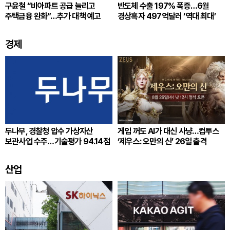
구윤철 “비아파트 공급 늘리고
반도체 수출 197% 폭증…6월
주택금융 완화”…추가 대책 예고
경상흑자 497억달러 ‘역대 최대’
경제
두나무, 경찰청 압수 가상자산
게임 꺼도 AI가 대신 사냥…컴투스
보관사업 수주…기술평가 94.14점
‘제우스: 오만의 신’ 26일 출격
산업