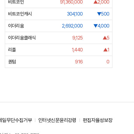
비트코인
91,360,000
▲2,000
비트코인캐시
304,100
▼500
이더리움
2,692,000
▼4,000
이더리움클래식
9,125
▲5
리플
1,440
▲1
퀀텀
916
0
메일무단수집거부
인터넷신문윤리강령
편집자율성보장