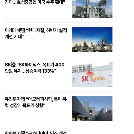
긴다…효성중공업 미국 수주 확대”
미래에셋證 “현대제철, 하반기 실적
개선 기대”
SK證 “SK하이닉스, 목표가 400
만원 유지…상승여력 133%”
유진투자證 “아모레퍼시픽, 북미·유
럽 성장에 목표가 상향”
한화투자證 “금호타이어, 믹스 개선