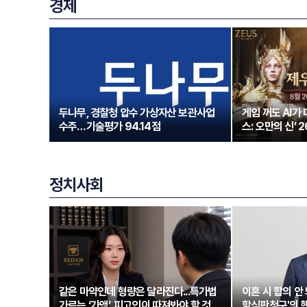
경제
두나무, 경찰청 압수 가상자산 보관사업
게임 꺼도 AI가
수주…기술평가 94.14점
스: 오만의 신’ 
정치사회
같은 마약인데 형량은 달라진다...특가법
이혼 시 합의 안 
가르는 ‘가액’, 피고인이 따져봐야 할 것
할심판청구'의 