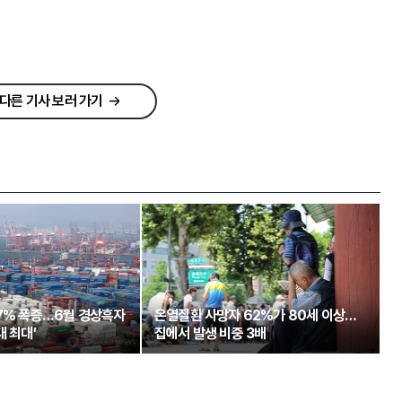
다른 기사 보러 가기
97% 폭증…6월 경상흑자
온열질환 사망자 62%가 80세 이상…
대 최대’
집에서 발생 비중 3배