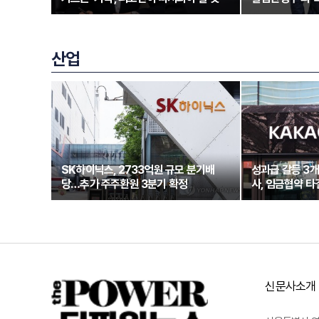
산업
SK하이닉스, 2733억원 규모 분기배
성과급 갈등 3
당…추가 주주환원 3분기 확정
사, 임금협약 타
신문사소개