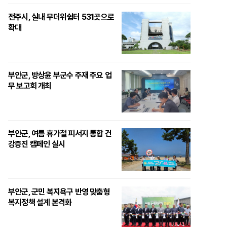
전주시, 실내 무더위쉼터 531곳으로
확대
부안군, 방상윤 부군수 주재 주요 업
무 보고회 개최
부안군, 여름 휴가철 피서지 통합 건
강증진 캠페인 실시
부안군, 군민 복지욕구 반영 맞춤형
복지정책 설계 본격화