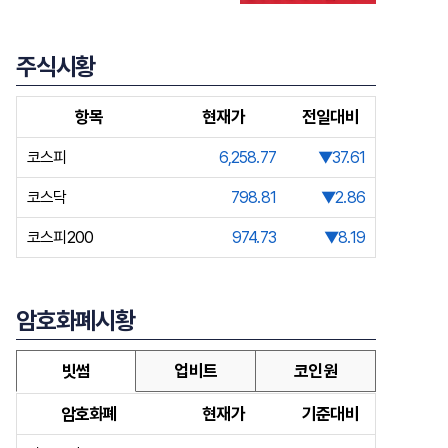
주식시황
항목
현재가
전일대비
코스피
6,258.77
▼37.61
코스닥
798.81
▼2.86
코스피200
974.73
▼8.19
암호화폐시황
빗썸
업비트
코인원
암호화폐
현재가
기준대비