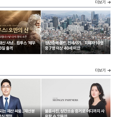
더보기
 대신 사냥…컴투스 ‘제우
청년층에 몰린 전세사기…피해자 10명
26일 출격
중 7명 이상 40세 미만
더보기
되는 재산 싸움...'재산분
불륜사진, 상간소송 증거로 어디까지 사
핵심 쟁점
용할 수 있을까