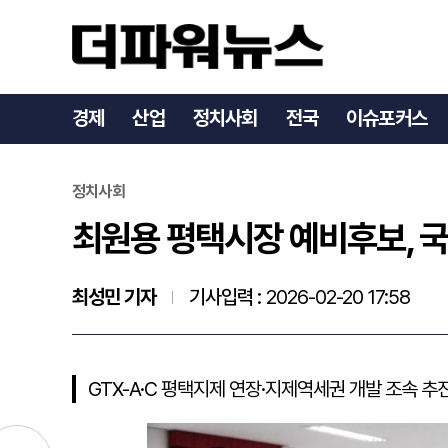
최원용 평택시장 예비후보, 
경제
산업
정치사회
전국
이슈포커스
정치사회
최원용 평택시장 예비후보, 국
최성민 기자
기사입력 :
2026-02-20 17:58
GTX-A·C 평택지제 연장·지제역세권 개발 조속 추