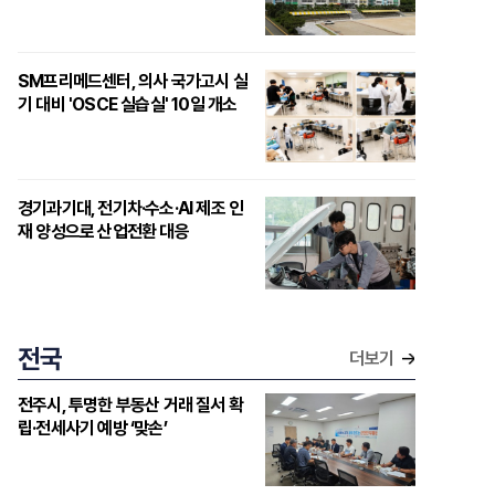
SM프리메드센터, 의사 국가고시 실
기 대비 'OSCE 실습실' 10일 개소
경기과기대, 전기차·수소·AI 제조 인
재 양성으로 산업전환 대응
전국
더보기
전주시, 투명한 부동산 거래 질서 확
립·전세사기 예방 ‘맞손’