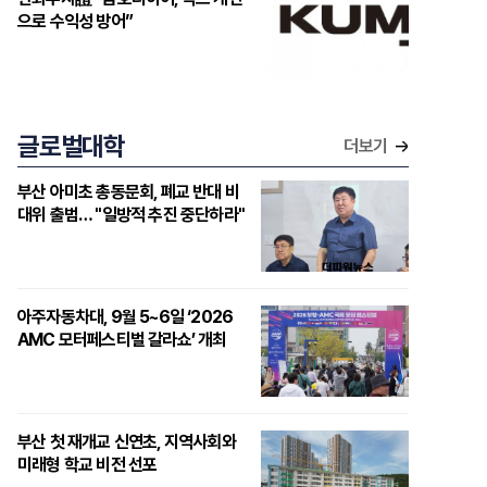
으로 수익성 방어”
글로벌대학
더보기
부산 아미초 총동문회, 폐교 반대 비
대위 출범… "일방적 추진 중단하라"
아주자동차대, 9월 5~6일 ‘2026
AMC 모터페스티벌 갈라쇼’ 개최
부산 첫 재개교 신연초, 지역사회와
미래형 학교 비전 선포