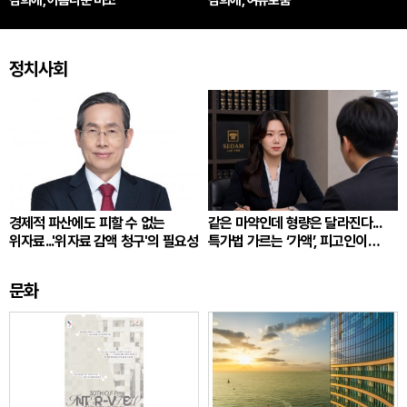
김희애, 아름다운 미소
김희애, 여유로움
정치사회
경제적 파산에도 피할 수 없는
같은 마약인데 형량은 달라진다...
위자료...'위자료 감액 청구'의 필요성
특가법 가르는 ‘가액’, 피고인이
따져봐야 할 것
문화