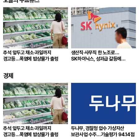
오늘의 주요뉴스
추석 앞두고 채소·과일까지
생산직·사무직 한 노조로…
경고등…폭염에 밥상물가 출렁
SK하이닉스, 성과급 갈등에
통합노조 추진
경제
추석 앞두고 채소·과일까지
두나무, 경찰청 압수 가상자산
경고등…폭염에 밥상물가 출렁
보관사업 수주…기술평가 94.14점