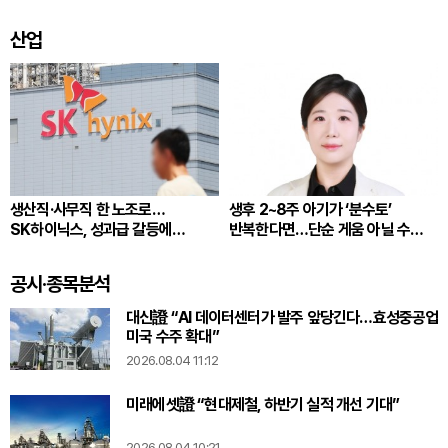
산업
생산직·사무직 한 노조로…
생후 2~8주 아기가 ‘분수토’
SK하이닉스, 성과급 갈등에
반복한다면…단순 게움 아닐 수
통합노조 추진
있다
공시·종목분석
대신證 “AI 데이터센터가 발주 앞당긴다…효성중공업
미국 수주 확대”
2026.08.04 11:12
미래에셋證 “현대제철, 하반기 실적 개선 기대”
2026.08.04 10:21