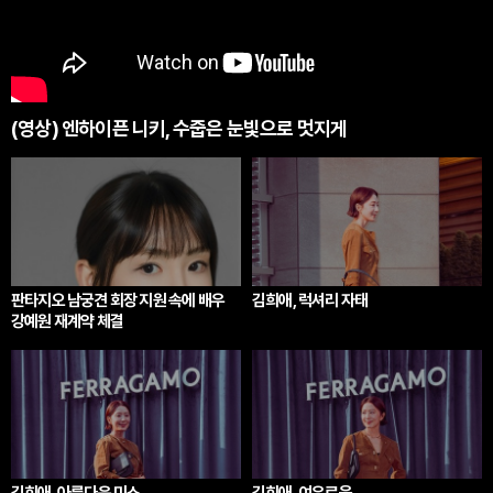
(영상) 엔하이픈 니키, 수줍은 눈빛으로 멋지게
판타지오 남궁견 회장 지원 속에 배우
김희애, 럭셔리 자태
강예원 재계약 체결