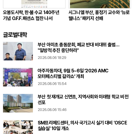
오봉도시락, 한·불 수교 140주년
시그니엘 부산, 홍정기 교수와 ‘뉴로
기념 O.F.F. 패션쇼 협찬 나서
웰니스’ 패키지 선봬
글로벌대학
부산 아미초 총동문회, 폐교 반대 비대위 출범…
"일방적 추진 중단하라"
2026.08.06 18:29
아주자동차대, 9월 5~6일 ‘2026 AMC
모터페스티벌 갈라쇼’ 개최
2026.08.06 15:54
부산 첫 재개교 신연초, 지역사회와 미래형 학교 비전
선포
2026.08.06 15:46
SM프리메드센터, 의사 국가고시 실기 대비 'OSCE
실습실' 10일 개소