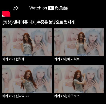
(영상) 엔하이픈 니키, 수줍은 눈빛으로 멋지게
키키 키야, 힙하게
키키 키야, 애교 하트
키키 키야, 신나요 ~~
키키 키야, 타구 포즈