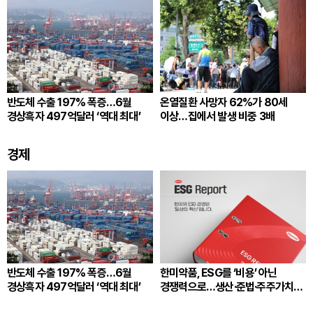
반도체 수출 197% 폭증…6월
온열질환 사망자 62%가 80세
경상흑자 497억달러 ‘역대 최대’
이상…집에서 발생 비중 3배
경제
반도체 수출 197% 폭증…6월
한미약품, ESG를 ‘비용’ 아닌
경상흑자 497억달러 ‘역대 최대’
경쟁력으로…생산·준법·주주가치
잇는다