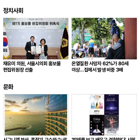
정치사회
채유미 의원, 서울시의회 홍보물
온열질환 사망자 62%가 80세
편집위원장 선출
이상…집에서 발생 비중 3배
문화
시그니엘 부산, 홍정기 교수와 ‘뉴로
'발레를 보고 배우고 경험한다' 시민