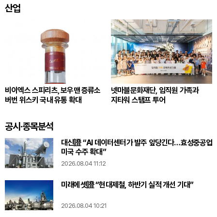
산업
비이엑스 스피리츠, 보우맨 증류소
넷마블문화재단, 임직원 가족과
버번 위스키 국내 유통 확대
지타워 스탬프 투어
공시·종목분석
대신證 “AI 데이터센터가 발주 앞당긴다…효성중공업
미국 수주 확대”
2026.08.04 11:12
미래에셋證 “현대제철, 하반기 실적 개선 기대”
2026.08.04 10:21