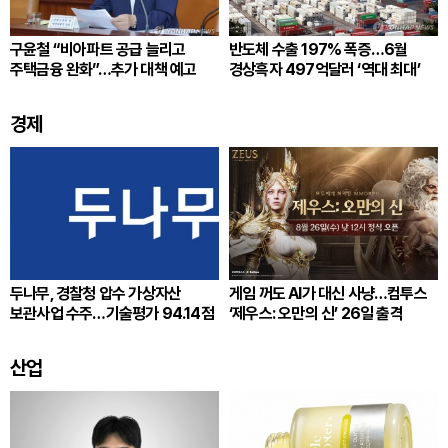
구윤철 “비아파트 공급 늘리고
반도체 수출 197% 폭증…6월
주택금융 완화”…추가 대책 예고
경상흑자 497억달러 ‘역대 최대’
경제
두나무, 경찰청 압수 가상자산
게임 꺼도 AI가 대신 사냥…컴투스
보관사업 수주…기술평가 94.14점
‘제우스: 오만의 신’ 26일 출격
산업