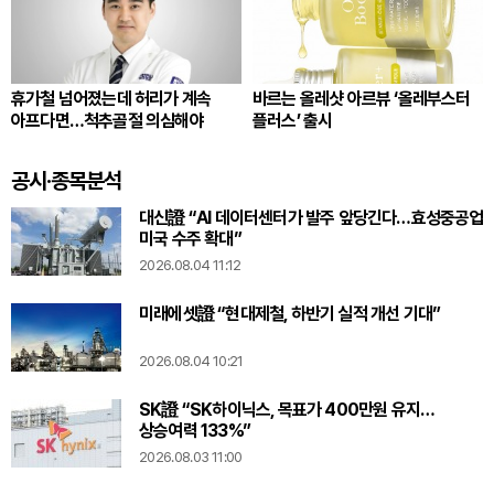
휴가철 넘어졌는데 허리가 계속
바르는 올레샷 아르뷰 ‘올레부스터
아프다면…척추골절 의심해야
플러스’ 출시
공시·종목분석
대신證 “AI 데이터센터가 발주 앞당긴다…효성중공업
미국 수주 확대”
2026.08.04 11:12
미래에셋證 “현대제철, 하반기 실적 개선 기대”
2026.08.04 10:21
SK證 “SK하이닉스, 목표가 400만원 유지…
상승여력 133%”
2026.08.03 11:00