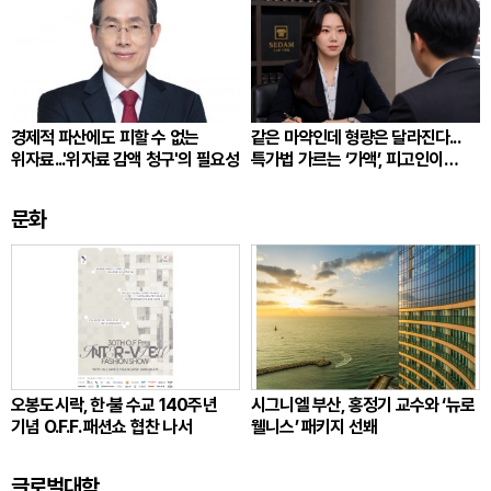
경제적 파산에도 피할 수 없는
같은 마약인데 형량은 달라진다...
위자료...'위자료 감액 청구'의 필요성
특가법 가르는 ‘가액’, 피고인이
따져봐야 할 것
문화
오봉도시락, 한·불 수교 140주년
시그니엘 부산, 홍정기 교수와 ‘뉴로
기념 O.F.F. 패션쇼 협찬 나서
웰니스’ 패키지 선봬
글로벌대학