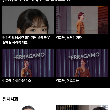
판타지오 남궁견 회장 지원 속에 배우
김희애, 럭셔리 자태
강예원 재계약 체결
김희애, 아름다운 미소
김희애, 여유로움
정치사회