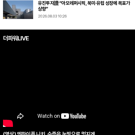
유진투자證 “아모레퍼시픽, 북미·유럽 성장에 목표가
상향”
2026.08.03 10:26
더파워LIVE
(영상) 엔하이픈 니키, 수줍은 눈빛으로 멋지게