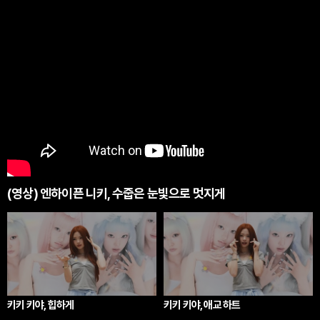
(영상) 엔하이픈 니키, 수줍은 눈빛으로 멋지게
키키 키야, 힙하게
키키 키야, 애교 하트