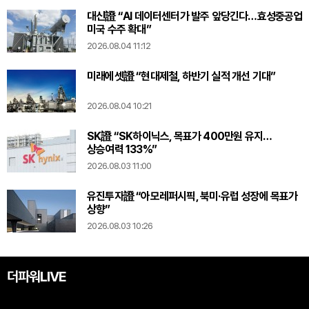
대신證 “AI 데이터센터가 발주 앞당긴다…효성중공업
미국 수주 확대”
2026.08.04 11:12
미래에셋證 “현대제철, 하반기 실적 개선 기대”
2026.08.04 10:21
SK證 “SK하이닉스, 목표가 400만원 유지…
상승여력 133%”
2026.08.03 11:00
유진투자證 “아모레퍼시픽, 북미·유럽 성장에 목표가
상향”
2026.08.03 10:26
더파워LIVE