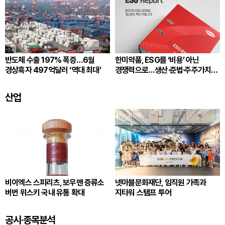
반도체 수출 197% 폭증…6월
한미약품, ESG를 ‘비용’ 아닌
경상흑자 497억달러 ‘역대 최대’
경쟁력으로…생산·준법·주주가치
잇는다
산업
비이엑스 스피리츠, 보우맨 증류소
넷마블문화재단, 임직원 가족과
버번 위스키 국내 유통 확대
지타워 스탬프 투어
공시·종목분석