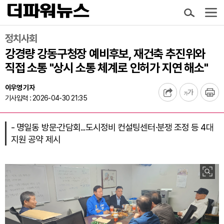
정치사회
강경량 강동구청장 예비후보, 재건축 추진위와
직접 소통 "상시 소통 체계로 인허가 지연 해소"
이우영 기자
기사입력 : 2026-04-30 21:35
- 명일동 방문·간담회...도시정비 컨설팅센터·분쟁 조정 등 4대
지원 공약 제시