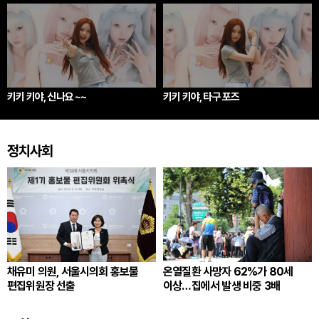
키키 키야, 신나요 ~~
키키 키야, 타구 포즈
정치사회
채유미 의원, 서울시의회 홍보물
온열질환 사망자 62%가 80세
편집위원장 선출
이상…집에서 발생 비중 3배