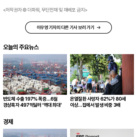
<저작권자 © 더파워, 무단전재 및 재배포 금지>
이우영 기자의 다른 기사 보러 가기
오늘의 주요뉴스
반도체 수출 197% 폭증…6월
온열질환 사망자 62%가 80세
경상흑자 497억달러 ‘역대 최대’
이상…집에서 발생 비중 3배
경제