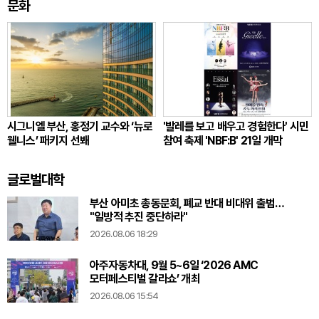
문화
시그니엘 부산, 홍정기 교수와 ‘뉴로
'발레를 보고 배우고 경험한다' 시민
웰니스’ 패키지 선봬
참여 축제 'NBF:B' 21일 개막
글로벌대학
부산 아미초 총동문회, 폐교 반대 비대위 출범…
"일방적 추진 중단하라"
2026.08.06 18:29
아주자동차대, 9월 5~6일 ‘2026 AMC
모터페스티벌 갈라쇼’ 개최
2026.08.06 15:54