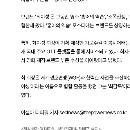
브랜드 '최야성'은 그동안 영화 '홍어의 역습', '조폭전쟁',
협찬해 왔다. '홍어의 역습' 포스터에는 브랜드를 상징하는 
특히, 최야성 회장이 기획·제작한 가로수길 이봄시어터는
재 국내 주요 OTT 플랫폼을 통해 서비스되고 있다. 회사
서 영화 제작·브랜드 부문 수상을 이어왔다고 밝혔다.
최 회장은 세계경호연맹(WGF)과 협력한 사업을 추진하는 한
야성'이라는 이름으로 힙합 활동을 했던 그는 '최감독'
였다.
이설아 더파워 기자 seolnews@thepowernews.co.kr
<저작권자 © 더파워, 무단전재 및 재배포 금지>