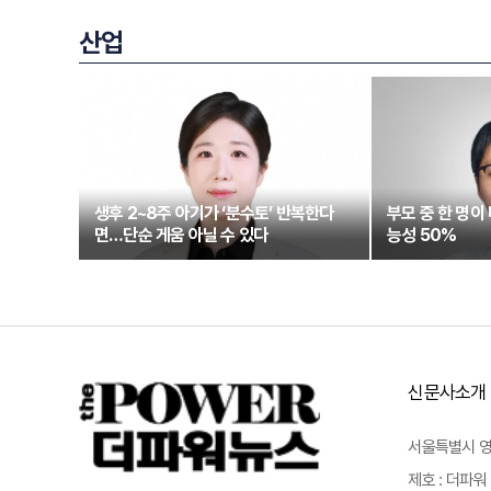
산업
생후 2~8주 아기가 ‘분수토’ 반복한다
부모 중 한 명이
면…단순 게움 아닐 수 있다
능성 50%
신문사소개
서울특별시 영등포
제호 : 더파워 