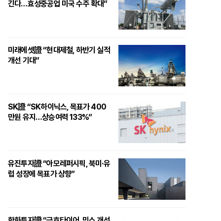
긴다…효성중공업 미국 수주 확대”
미래에셋證 “현대제철, 하반기 실적
개선 기대”
SK證 “SK하이닉스, 목표가 400
만원 유지…상승여력 133%”
유진투자證 “아모레퍼시픽, 북미·유
럽 성장에 목표가 상향”
한화투자證 “금호타이어, 믹스 개선