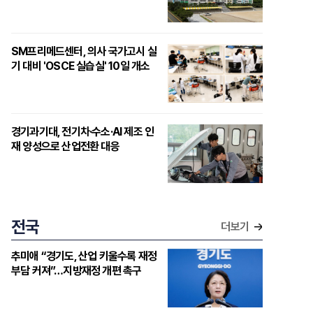
SM프리메드센터, 의사 국가고시 실
기 대비 'OSCE 실습실' 10일 개소
경기과기대, 전기차·수소·AI 제조 인
재 양성으로 산업전환 대응
전국
더보기
추미애 “경기도, 산업 키울수록 재정
부담 커져”…지방재정 개편 촉구