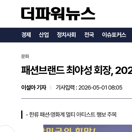
패션브랜드 최야성 회장, 2
경제
산업
정치사회
전국
이슈포커스
문화
패션브랜드 최야성 회장, 20
이설아 기자
기사입력 :
2026-05-01 08:05
- 한류 패션·영화계 멀티 아티스트 행보 주목