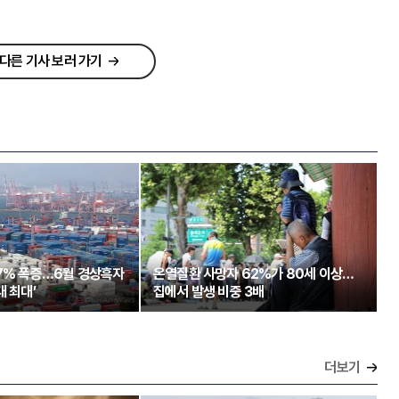
다른 기사 보러 가기
97% 폭증…6월 경상흑자
온열질환 사망자 62%가 80세 이상…
대 최대’
집에서 발생 비중 3배
더보기