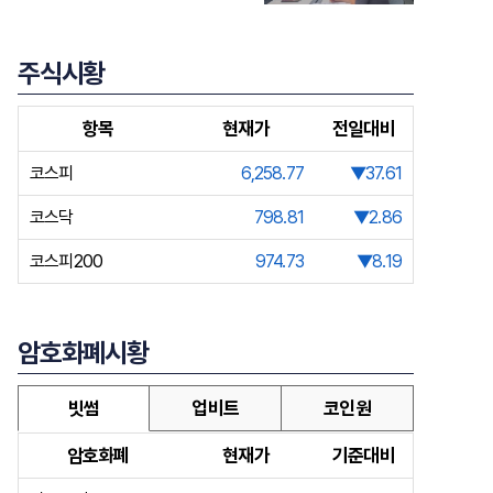
주식시황
항목
현재가
전일대비
코스피
6,258.77
▼37.61
코스닥
798.81
▼2.86
코스피200
974.73
▼8.19
암호화폐시황
빗썸
업비트
코인원
암호화폐
현재가
기준대비