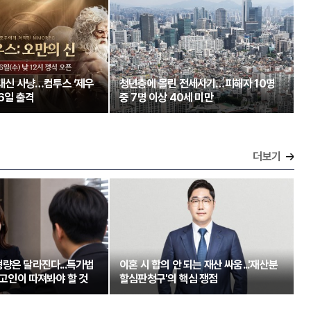
 대신 사냥…컴투스 ‘제우
청년층에 몰린 전세사기…피해자 10명
26일 출격
중 7명 이상 40세 미만
더보기
량은 달라진다...특가법
이혼 시 합의 안 되는 재산 싸움...'재산분
 피고인이 따져봐야 할 것
할심판청구'의 핵심 쟁점