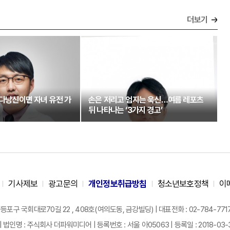
더보기
 다낭신이면 자녀 유전 가
손은 저리고 엄지는 욱신…여름 레포츠
뒤 나타나는 ‘3가지 경고’
기사제보
광고문의
개인정보취급방침
청소년보호정책
이
구 국회대로70길 22 , 408호(여의도동, 금강빌딩) | 대표전화 : 02-784-7717 |
| 법인명 : 주식회사 더파워미디어 | 등록번호 : 서울 아05063 | 등록일 : 2018-03-31 