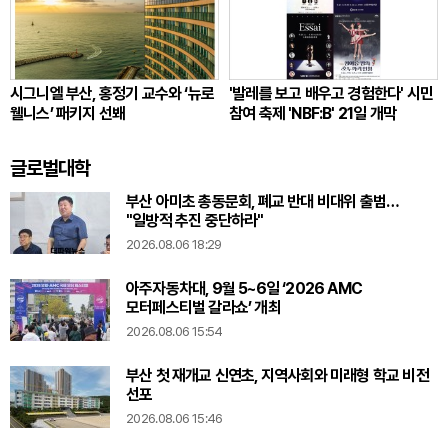
시그니엘 부산, 홍정기 교수와 ‘뉴로
'발레를 보고 배우고 경험한다' 시민
웰니스’ 패키지 선봬
참여 축제 'NBF:B' 21일 개막
글로벌대학
부산 아미초 총동문회, 폐교 반대 비대위 출범…
"일방적 추진 중단하라"
2026.08.06 18:29
아주자동차대, 9월 5~6일 ‘2026 AMC
모터페스티벌 갈라쇼’ 개최
2026.08.06 15:54
부산 첫 재개교 신연초, 지역사회와 미래형 학교 비전
선포
2026.08.06 15:46