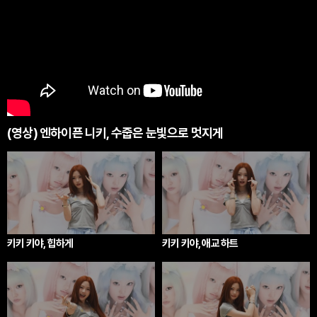
(영상) 엔하이픈 니키, 수줍은 눈빛으로 멋지게
키키 키야, 힙하게
키키 키야, 애교 하트