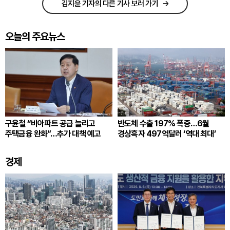
김지윤 기자의 다른 기사 보러 가기
오늘의 주요뉴스
구윤철 “비아파트 공급 늘리고
반도체 수출 197% 폭증…6월
주택금융 완화”…추가 대책 예고
경상흑자 497억달러 ‘역대 최대’
경제