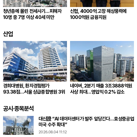
청년층에 몰린 전세사기…피해자
신협, 4000억 고창 해상풍력에
10명 중 7명 이상 40세 미만
1000억원 금융지원
산업
경희대병원, 환자경험평가
네이버, 2분기 매출 3조3888억원
93.38점…서울 상급종합병원 3위
사상 최대…영업익 0.2% 감소
공시·종목분석
대신證 “AI 데이터센터가 발주 앞당긴다…효성중공업
미국 수주 확대”
2026.08.04 11:12