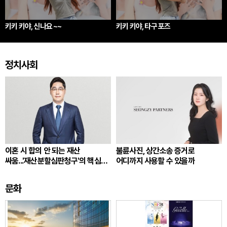
키키 키야, 신나요 ~~
키키 키야, 타구 포즈
정치사회
이혼 시 합의 안 되는 재산
불륜사진, 상간소송 증거로
싸움...'재산분할심판청구'의 핵심
어디까지 사용할 수 있을까
쟁점
문화