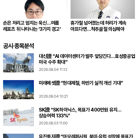
손은 저리고 엄지는 욱신…여름
휴가철 넘어졌는데 허리가 계속
레포츠 뒤 나타나는 ‘3가지 경고’
아프다면…척추골절 의심해야
공시·종목분석
대신證 “AI 데이터센터가 발주 앞당긴다…효성중공업
미국 수주 확대”
2026.08.04 11:12
미래에셋證 “현대제철, 하반기 실적 개선 기대”
2026.08.04 10:21
SK證 “SK하이닉스, 목표가 400만원 유지…
상승여력 133%”
2026.08.03 11:00
유진투자證 “아모레퍼시픽, 북미·유럽 성장에 목표가