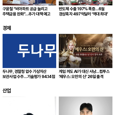
구윤철 “비아파트 공급 늘리고
반도체 수출 197% 폭증…6월
주택금융 완화”…추가 대책 예고
경상흑자 497억달러 ‘역대 최대’
경제
두나무, 경찰청 압수 가상자산
게임 꺼도 AI가 대신 사냥…컴투스
보관사업 수주…기술평가 94.14점
‘제우스: 오만의 신’ 26일 출격
산업