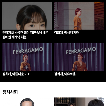
판타지오 남궁견 회장 지원 속에 배우
김희애, 럭셔리 자태
강예원 재계약 체결
김희애, 아름다운 미소
김희애, 여유로움
정치사회