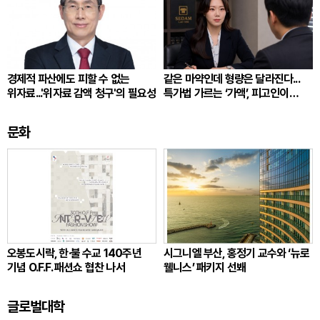
경제적 파산에도 피할 수 없는
같은 마약인데 형량은 달라진다...
위자료...'위자료 감액 청구'의 필요성
특가법 가르는 ‘가액’, 피고인이
따져봐야 할 것
문화
오봉도시락, 한·불 수교 140주년
시그니엘 부산, 홍정기 교수와 ‘뉴로
기념 O.F.F. 패션쇼 협찬 나서
웰니스’ 패키지 선봬
글로벌대학