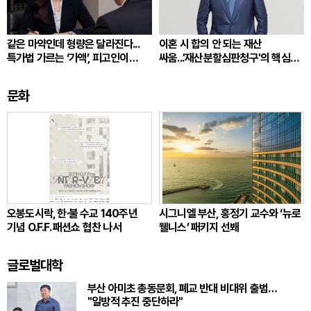
같은 마약인데 형량은 달라진다...
이혼 시 합의 안 되는 재산
특가법 가르는 ‘가액’, 피고인이
싸움...'재산분할심판청구'의 핵심
따져봐야 할 것
쟁점
문화
오봉도시락, 한·불 수교 140주년
시그니엘 부산, 홍정기 교수와 ‘뉴로
기념 O.F.F. 패션쇼 협찬 나서
웰니스’ 패키지 선봬
글로벌대학
부산 아미초 총동문회, 폐교 반대 비대위 출범…
"일방적 추진 중단하라"