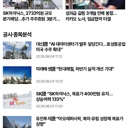
SK하이닉스, 2733억원 규모
성과급 갈등 3개월 만에 봉합…
분기배당…추가 주주환원 3분기
카카오 노사, 임금협약 타결
확정
공시·종목분석
대신證 “AI 데이터센터가 발주 앞당긴다…효성중공업
미국 수주 확대”
2026.08.04 11:12
미래에셋證 “현대제철, 하반기 실적 개선 기대”
2026.08.04 10:21
SK證 “SK하이닉스, 목표가 400만원 유지…
상승여력 133%”
2026.08.03 11:00
유진투자證 “아모레퍼시픽, 북미·유럽 성장에 목표가
상향”