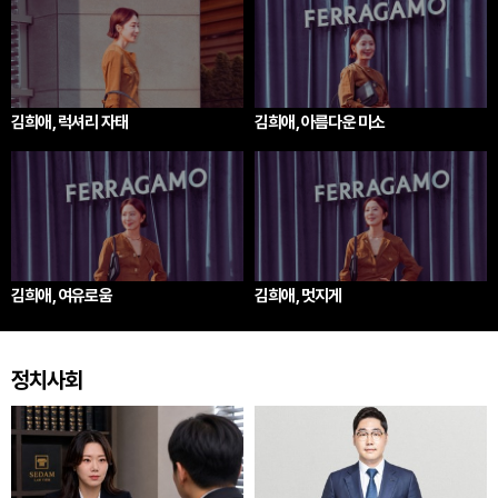
김희애, 럭셔리 자태
김희애, 아름다운 미소
김희애, 여유로움
김희애, 멋지게
정치사회