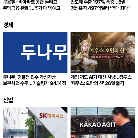
구윤철 “비아파트 공급 늘리고
반도체 수출 197% 폭증…6월
주택금융 완화”…추가 대책 예고
경상흑자 497억달러 ‘역대 최대’
경제
두나무, 경찰청 압수 가상자산
게임 꺼도 AI가 대신 사냥…컴투스
보관사업 수주…기술평가 94.14점
‘제우스: 오만의 신’ 26일 출격
산업