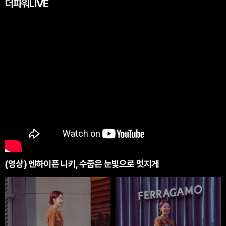
더파워LIVE
(영상) 엔하이픈 니키, 수줍은 눈빛으로 멋지게