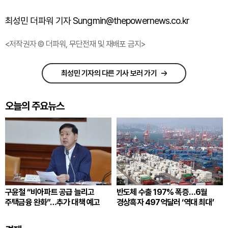
최성민 더파워 기자 Sungmin@thepowernews.co.kr
<저작권자 © 더파워, 무단전재 및 재배포 금지>
최성민 기자의 다른 기사 보러 가기
오늘의 주요뉴스
구윤철 “비아파트 공급 늘리고
반도체 수출 197% 폭증…6월
주택금융 완화”…추가 대책 예고
경상흑자 497억달러 ‘역대 최대’