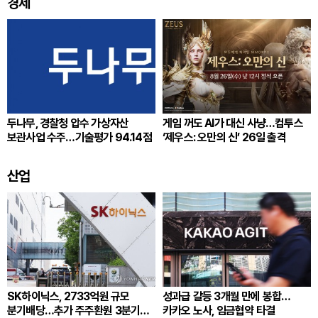
경제
두나무, 경찰청 압수 가상자산
게임 꺼도 AI가 대신 사냥…컴투스
보관사업 수주…기술평가 94.14점
‘제우스: 오만의 신’ 26일 출격
산업
SK하이닉스, 2733억원 규모
성과급 갈등 3개월 만에 봉합…
분기배당…추가 주주환원 3분기
카카오 노사, 임금협약 타결