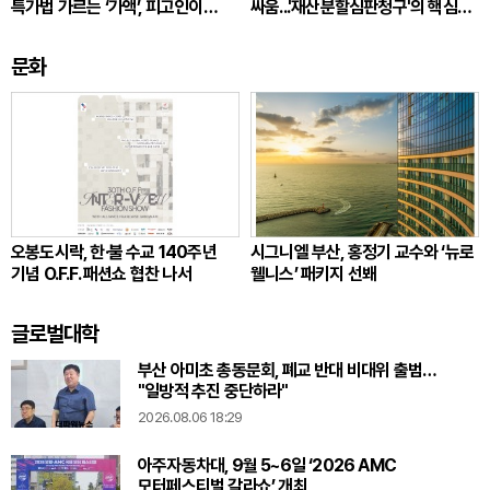
특가법 가르는 ‘가액’, 피고인이
싸움...'재산분할심판청구'의 핵심
따져봐야 할 것
쟁점
문화
오봉도시락, 한·불 수교 140주년
시그니엘 부산, 홍정기 교수와 ‘뉴로
기념 O.F.F. 패션쇼 협찬 나서
웰니스’ 패키지 선봬
글로벌대학
부산 아미초 총동문회, 폐교 반대 비대위 출범…
"일방적 추진 중단하라"
2026.08.06 18:29
아주자동차대, 9월 5~6일 ‘2026 AMC
모터페스티벌 갈라쇼’ 개최