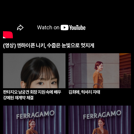
(영상) 엔하이픈 니키, 수줍은 눈빛으로 멋지게
판타지오 남궁견 회장 지원 속에 배우
김희애, 럭셔리 자태
강예원 재계약 체결