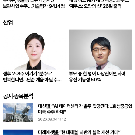
두나무, 경찰청 압수 가상자산
게임 꺼도 AI가 대신 사냥…컴투스
보관사업 수주…기술평가 94.14점
‘제우스: 오만의 신’ 26일 출격
산업
생후 2~8주 아기가 ‘분수토’
부모 중 한 명이 다낭신이면 자녀
반복한다면…단순 게움 아닐 수
유전 가능성 50%
있다
공시·종목분석
대신證 “AI 데이터센터가 발주 앞당긴다…효성중공업
미국 수주 확대”
2026.08.04 11:12
미래에셋證 “현대제철, 하반기 실적 개선 기대”