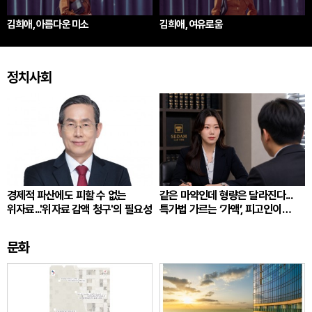
김희애, 아름다운 미소
김희애, 여유로움
정치사회
경제적 파산에도 피할 수 없는
같은 마약인데 형량은 달라진다...
위자료...'위자료 감액 청구'의 필요성
특가법 가르는 ‘가액’, 피고인이
따져봐야 할 것
문화