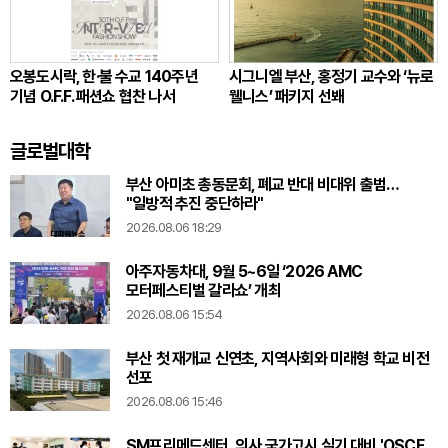
오봉도시락, 한·불 수교 140주년
시그니엘 부산, 홍정기 교수와 ‘뉴로
기념 O.F.F. 패션쇼 협찬 나서
웰니스’ 패키지 선봬
글로벌대학
부산 아미초 총동문회, 폐교 반대 비대위 출범…
"일방적 추진 중단하라"
2026.08.06 18:29
아주자동차대, 9월 5~6일 ‘2026 AMC
모터페스티벌 갈라쇼’ 개최
2026.08.06 15:54
부산 첫 재개교 신연초, 지역사회와 미래형 학교 비전
선포
2026.08.06 15:46
SM프리메드센터, 의사 국가고시 실기 대비 'OSCE