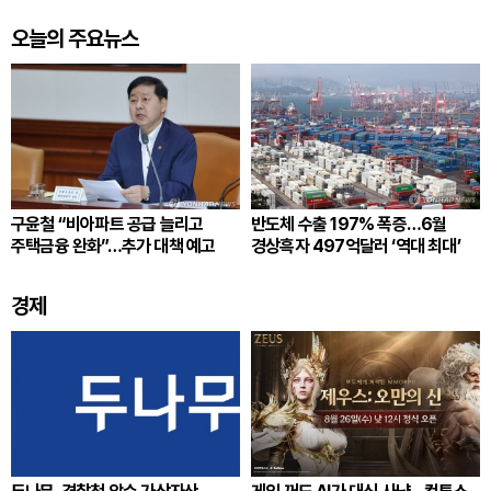
오늘의 주요뉴스
구윤철 “비아파트 공급 늘리고
반도체 수출 197% 폭증…6월
주택금융 완화”…추가 대책 예고
경상흑자 497억달러 ‘역대 최대’
경제