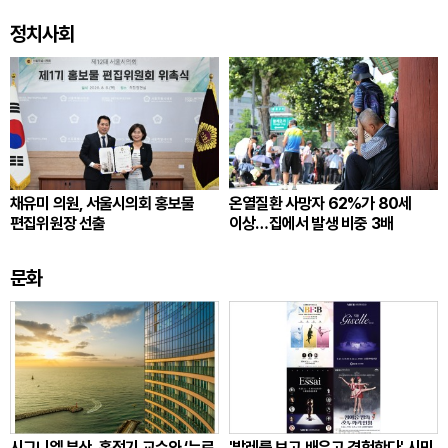
정치사회
채유미 의원, 서울시의회 홍보물
온열질환 사망자 62%가 80세
편집위원장 선출
이상…집에서 발생 비중 3배
문화
시그니엘 부산, 홍정기 교수와 ‘뉴로
'발레를 보고 배우고 경험한다' 시민