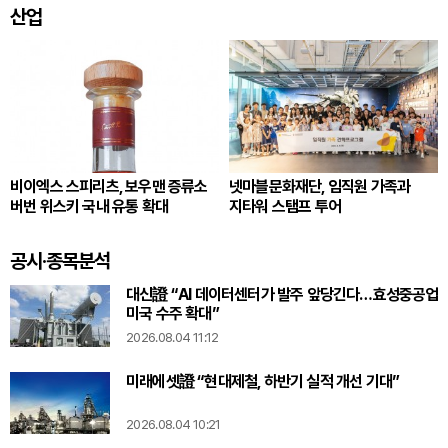
산업
비이엑스 스피리츠, 보우맨 증류소
넷마블문화재단, 임직원 가족과
버번 위스키 국내 유통 확대
지타워 스탬프 투어
공시·종목분석
대신證 “AI 데이터센터가 발주 앞당긴다…효성중공업
미국 수주 확대”
2026.08.04 11:12
미래에셋證 “현대제철, 하반기 실적 개선 기대”
2026.08.04 10:21