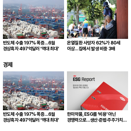
반도체 수출 197% 폭증…6월
온열질환 사망자 62%가 80세
경상흑자 497억달러 ‘역대 최대’
이상…집에서 발생 비중 3배
경제
반도체 수출 197% 폭증…6월
한미약품, ESG를 ‘비용’ 아닌
경상흑자 497억달러 ‘역대 최대’
경쟁력으로…생산·준법·주주가치
잇는다