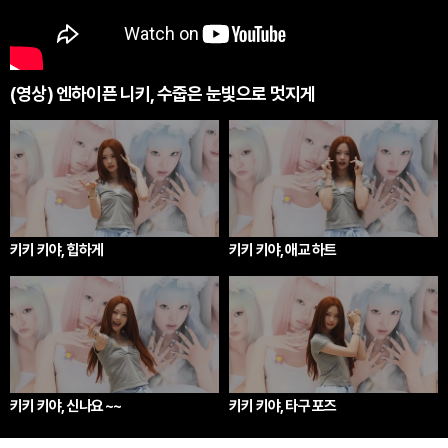
(영상) 엔하이픈 니키, 수줍은 눈빛으로 멋지게
키키 키야, 힙하게
키키 키야, 애교 하트
키키 키야, 신나요 ~~
키키 키야, 타구 포즈