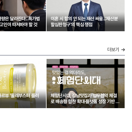
량은 달라진다...특가법
이혼 시 합의 안 되는 재산 싸움...'재산분
 피고인이 따져봐야 할 것
할심판청구'의 핵심 쟁점
더보기
아르뷰 ‘올레부스터 플러
체험단시대, 강남맛집과 업무협약 체결
로 배송형 협찬 확대·플랫폼 성장 기반 강
화