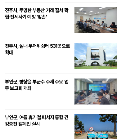
전주시, 투명한 부동산 거래 질서 확
립·전세사기 예방 ‘맞손’
전주시, 실내 무더위쉼터 531곳으로
확대
부안군, 방상윤 부군수 주재 주요 업
무 보고회 개최
부안군, 여름 휴가철 피서지 통합 건
강증진 캠페인 실시