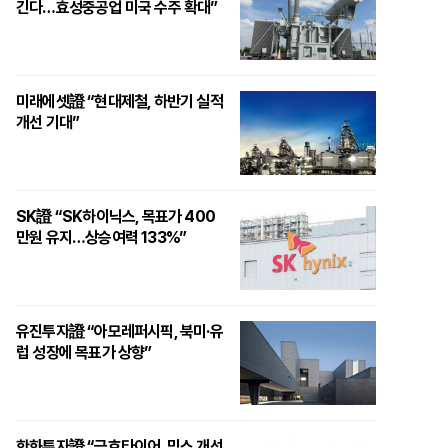
긴다…효성중공업 미국 수주 확대”
미래에셋證 “현대제철, 하반기 실적
개선 기대”
SK證 “SK하이닉스, 목표가 400
만원 유지…상승여력 133%”
유진투자證 “아모레퍼시픽, 북미·유
럽 성장에 목표가 상향”
한화투자證 “금호타이어, 믹스 개선