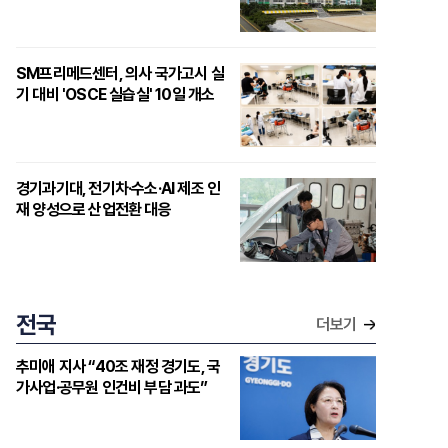
SM프리메드센터, 의사 국가고시 실
기 대비 'OSCE 실습실' 10일 개소
경기과기대, 전기차·수소·AI 제조 인
재 양성으로 산업전환 대응
전국
더보기
추미애 지사 “40조 재정 경기도, 국
가사업·공무원 인건비 부담 과도”