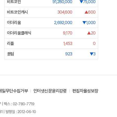
비트코인
91,280,000
▼75,000
비트코인캐시
304,600
▲600
이더리움
2,692,000
▼1,000
이더리움클래식
9,170
▲20
리플
1,453
0
퀀텀
923
▼3
메일무단수집거부
인터넷신문윤리강령
편집자율성보장
 팩스 : 02-780-7719
| 발행일 : 2012-06-10