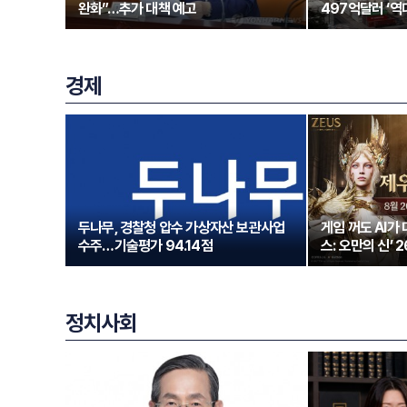
완화”…추가 대책 예고
497억달러 ‘역
경제
두나무, 경찰청 압수 가상자산 보관사업
게임 꺼도 AI가
수주…기술평가 94.14점
스: 오만의 신’ 
정치사회