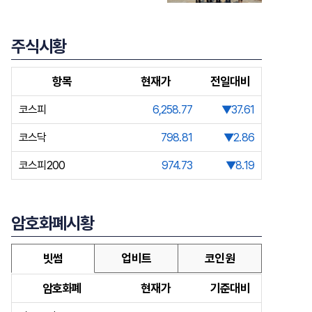
주식시황
항목
현재가
전일대비
코스피
6,258.77
▼37.61
코스닥
798.81
▼2.86
코스피200
974.73
▼8.19
암호화폐시황
빗썸
업비트
코인원
암호화폐
현재가
기준대비