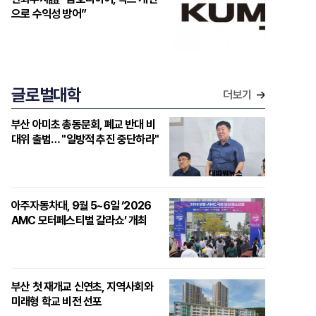
으로 수익성 방어”
글로벌대학
더보기
부산 아미초 총동문회, 폐교 반대 비
대위 출범… "일방적 추진 중단하라"
아주자동차대, 9월 5~6일 ‘2026
AMC 모터페스티벌 갈라쇼’ 개최
부산 첫 재개교 신연초, 지역사회와
미래형 학교 비전 선포