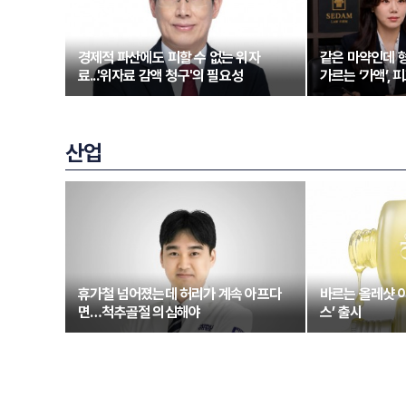
경제적 파산에도 피할 수 없는 위자
같은 마약인데 형
료...'위자료 감액 청구'의 필요성
가르는 ‘가액’,
산업
휴가철 넘어졌는데 허리가 계속 아프다
바르는 올레샷 
면…척추골절 의심해야
스’ 출시