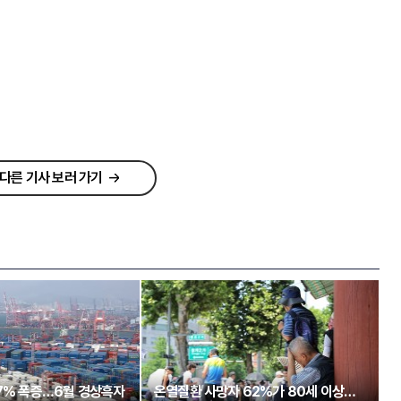
다른 기사 보러 가기
97% 폭증…6월 경상흑자
온열질환 사망자 62%가 80세 이상…