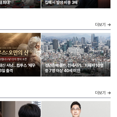
대 최대’
집에서 발생 비중 3배
더보기
 대신 사냥…컴투스 ‘제우
청년층에 몰린 전세사기…피해자 10명
26일 출격
중 7명 이상 40세 미만
더보기