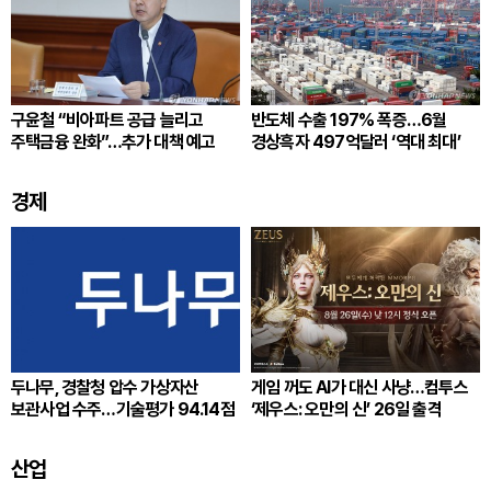
구윤철 “비아파트 공급 늘리고
반도체 수출 197% 폭증…6월
주택금융 완화”…추가 대책 예고
경상흑자 497억달러 ‘역대 최대’
경제
두나무, 경찰청 압수 가상자산
게임 꺼도 AI가 대신 사냥…컴투스
보관사업 수주…기술평가 94.14점
‘제우스: 오만의 신’ 26일 출격
산업