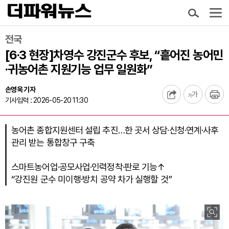
전국
[6·3 현장]차영수 강진군수 후보, “흩어진 농어민
·귀농어촌 지원기능 업무 일원화”
손영욱 기자
기사입력 : 2026-05-20 11:30
농어촌 종합지원센터 설립 추진…한 곳서 상담·신청·연계·사후
관리 받는 통합창구 구축
스마트농어업·공모사업·인력정착·판로 기능↑
“강진원 군수 미이행·방치 공약 차가 실행할 것”