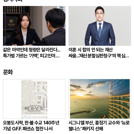
같은 마약인데 형량은 달라진다...
이혼 시 합의 안 되는 재산
특가법 가르는 ‘가액’, 피고인이
싸움...'재산분할심판청구'의 핵심
따져봐야 할 것
쟁점
문화
오봉도시락, 한·불 수교 140주년
시그니엘 부산, 홍정기 교수와 ‘뉴로
기념 O.F.F. 패션쇼 협찬 나서
웰니스’ 패키지 선봬