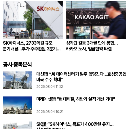
SK하이닉스, 2733억원 규모
성과급 갈등 3개월 만에 봉합…
분기배당…추가 주주환원 3분기
카카오 노사, 임금협약 타결
확정
공시·종목분석
대신證 “AI 데이터센터가 발주 앞당긴다…효성중공업
미국 수주 확대”
2026.08.04 11:12
미래에셋證 “현대제철, 하반기 실적 개선 기대”
2026.08.04 10:21
SK證 “SK하이닉스, 목표가 400만원 유지…