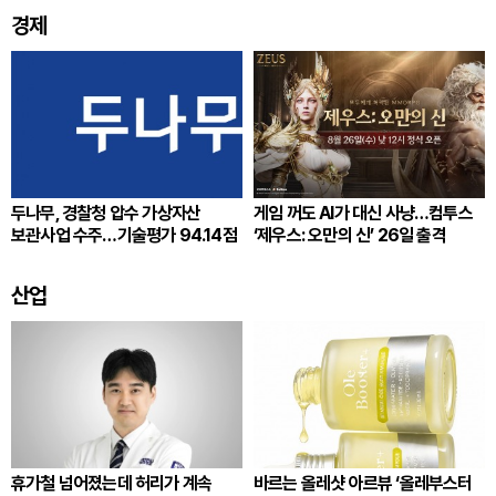
경제
두나무, 경찰청 압수 가상자산
게임 꺼도 AI가 대신 사냥…컴투스
보관사업 수주…기술평가 94.14점
‘제우스: 오만의 신’ 26일 출격
산업
휴가철 넘어졌는데 허리가 계속
바르는 올레샷 아르뷰 ‘올레부스터