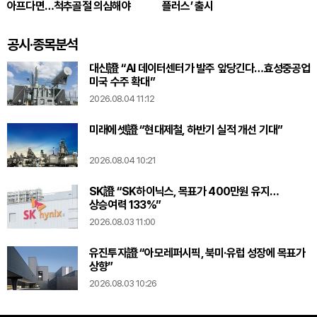
아프다면…척추골절 의심해야
플러스’ 출시
공시·종목분석
대신證 “AI 데이터센터가 발주 앞당긴다…효성중공업
미국 수주 확대”
2026.08.04 11:12
미래에셋證 “현대제철, 하반기 실적 개선 기대”
2026.08.04 10:21
SK證 “SK하이닉스, 목표가 400만원 유지…
상승여력 133%”
2026.08.03 11:00
유진투자證 “아모레퍼시픽, 북미·유럽 성장에 목표가
상향”
2026.08.03 10:26