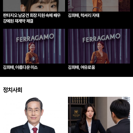
판타지오 남궁견 회장 지원 속에 배우
김희애, 럭셔리 자태
강예원 재계약 체결
김희애, 아름다운 미소
김희애, 여유로움
정치사회