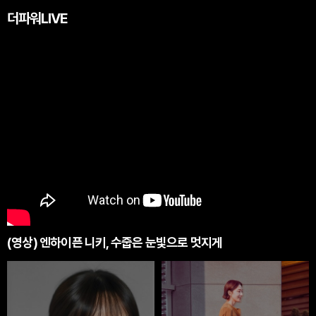
더파워LIVE
(영상) 엔하이픈 니키, 수줍은 눈빛으로 멋지게