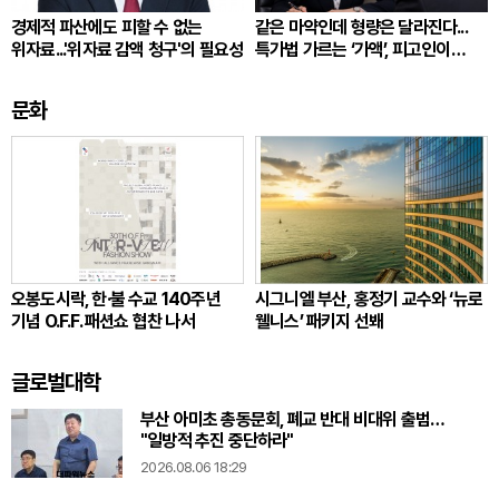
경제적 파산에도 피할 수 없는
같은 마약인데 형량은 달라진다...
위자료...'위자료 감액 청구'의 필요성
특가법 가르는 ‘가액’, 피고인이
따져봐야 할 것
문화
오봉도시락, 한·불 수교 140주년
시그니엘 부산, 홍정기 교수와 ‘뉴로
기념 O.F.F. 패션쇼 협찬 나서
웰니스’ 패키지 선봬
글로벌대학
부산 아미초 총동문회, 폐교 반대 비대위 출범…
"일방적 추진 중단하라"
2026.08.06 18:29