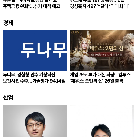
구윤철 “비아파트 공급 늘리고
반도체 수출 197% 폭증…6월
주택금융 완화”…추가 대책 예고
경상흑자 497억달러 ‘역대 최대’
경제
두나무, 경찰청 압수 가상자산
게임 꺼도 AI가 대신 사냥…컴투스
보관사업 수주…기술평가 94.14점
‘제우스: 오만의 신’ 26일 출격
산업