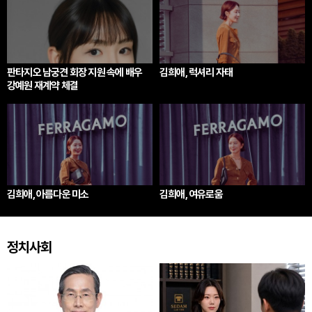
판타지오 남궁견 회장 지원 속에 배우
김희애, 럭셔리 자태
강예원 재계약 체결
김희애, 아름다운 미소
김희애, 여유로움
정치사회