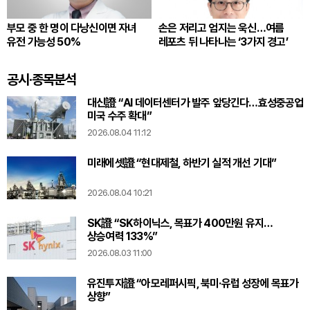
부모 중 한 명이 다낭신이면 자녀
손은 저리고 엄지는 욱신…여름
유전 가능성 50%
레포츠 뒤 나타나는 ‘3가지 경고’
공시·종목분석
대신證 “AI 데이터센터가 발주 앞당긴다…효성중공업
미국 수주 확대”
2026.08.04 11:12
미래에셋證 “현대제철, 하반기 실적 개선 기대”
2026.08.04 10:21
SK證 “SK하이닉스, 목표가 400만원 유지…
상승여력 133%”
2026.08.03 11:00
유진투자證 “아모레퍼시픽, 북미·유럽 성장에 목표가
상향”