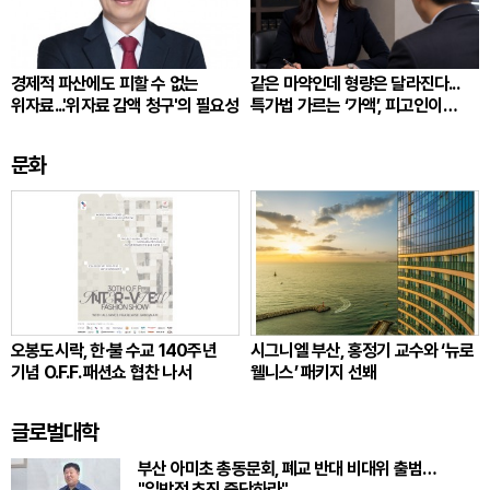
경제적 파산에도 피할 수 없는
같은 마약인데 형량은 달라진다...
위자료...'위자료 감액 청구'의 필요성
특가법 가르는 ‘가액’, 피고인이
따져봐야 할 것
문화
오봉도시락, 한·불 수교 140주년
시그니엘 부산, 홍정기 교수와 ‘뉴로
기념 O.F.F. 패션쇼 협찬 나서
웰니스’ 패키지 선봬
글로벌대학
부산 아미초 총동문회, 폐교 반대 비대위 출범…
"일방적 추진 중단하라"