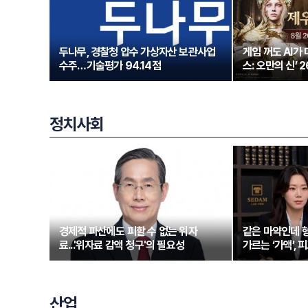
두나무, 경찰청 압수 가상자산 보관사업
게임 꺼도 AI가
수주…기술평가 94.14점
스: 오만의 신’ 
정치사회
경제적 파산에도 피할 수 없는 위자
같은 마약인데 형
료...'위자료 감액 청구'의 필요성
가르는 ‘가액’,
산업