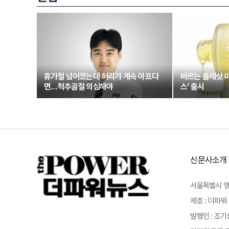
휴가철 넘어졌는데 허리가 계속 아프다
바르는 올레샷 
면…척추골절 의심해야
스’ 출시
신문사소개
서울특별시 영등포
제호 : 더파워 
발행인 : 조기