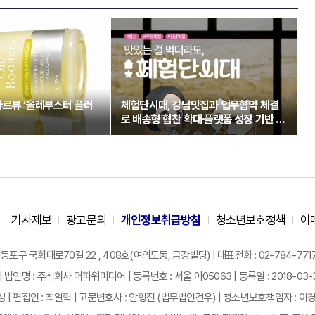
아르뷰 ‘올레부스터 플러
체험단시대, 강남맛집과 업무협약 체결
로 배송형 협찬 확대·플랫폼 성장 기반 강
화
기사제보
광고문의
개인정보취급방침
청소년보호정책
이
구 국회대로70길 22 , 408호(여의도동, 금강빌딩) | 대표전화 : 02-784-7717 |
| 법인명 : 주식회사 더파워미디어 | 등록번호 : 서울 아05063 | 등록일 : 2018-03-31 
성 | 편집인 : 최일혁 | 고문변호사 : 안형진 (법무법인건우) | 청소년보호책임자 : 이