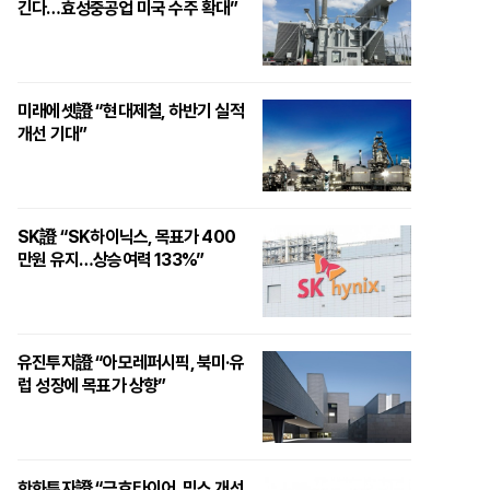
긴다…효성중공업 미국 수주 확대”
미래에셋證 “현대제철, 하반기 실적
개선 기대”
SK證 “SK하이닉스, 목표가 400
만원 유지…상승여력 133%”
유진투자證 “아모레퍼시픽, 북미·유
럽 성장에 목표가 상향”
한화투자證 “금호타이어, 믹스 개선