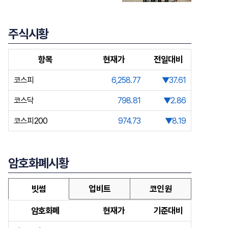
주식시황
항목
현재가
전일대비
코스피
6,258.77
▼37.61
코스닥
798.81
▼2.86
코스피200
974.73
▼8.19
암호화폐시황
빗썸
업비트
코인원
암호화폐
현재가
기준대비