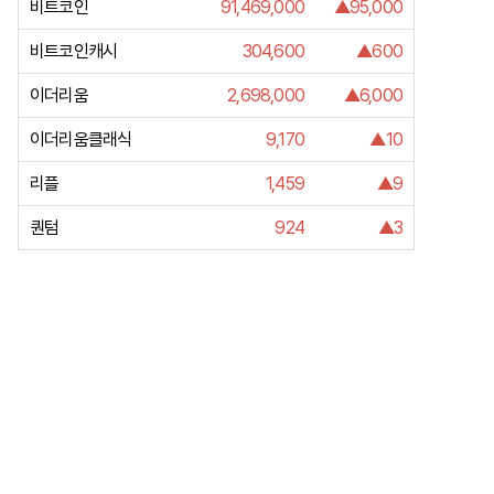
비트코인
91,469,000
▲95,000
비트코인캐시
304,600
▲600
이더리움
2,698,000
▲6,000
이더리움클래식
9,170
▲10
리플
1,459
▲9
퀀텀
924
▲3