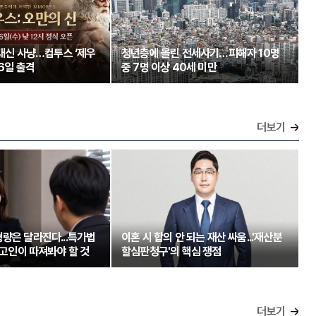
 대신 사냥…컴투스 ‘제우
청년층에 몰린 전세사기…피해자 10명
26일 출격
중 7명 이상 40세 미만
더보기
량은 달라진다...특가법
이혼 시 합의 안 되는 재산 싸움...'재산분
 피고인이 따져봐야 할 것
할심판청구'의 핵심 쟁점
더보기