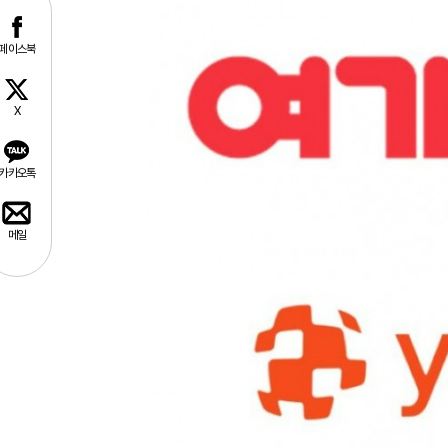
페이스북
X
카카오톡
메일