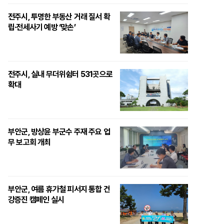
전주시, 투명한 부동산 거래 질서 확
립·전세사기 예방 ‘맞손’
전주시, 실내 무더위쉼터 531곳으로
확대
부안군, 방상윤 부군수 주재 주요 업
무 보고회 개최
부안군, 여름 휴가철 피서지 통합 건
강증진 캠페인 실시