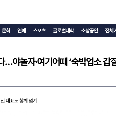
라졌다…야놀자·여기어때 ‘숙박업소 갑질’ 재판행
문화
연예
스포츠
글로벌대학
소상공인
전체
다…야놀자·여기어때 ‘숙박업소 갑질
 전 대표도 함께 넘겨