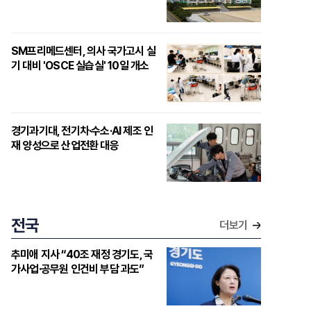
SM프리메드센터, 의사 국가고시 실
기 대비 'OSCE 실습실' 10일 개소
경기과기대, 전기차·수소·AI 제조 인
재 양성으로 산업전환 대응
전국
더보기
추미애 지사 “40조 재정 경기도, 국
가사업·공무원 인건비 부담 과도”