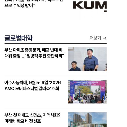
으로 수익성 방어”
글로벌대학
더보기
부산 아미초 총동문회, 폐교 반대 비
대위 출범… "일방적 추진 중단하라"
아주자동차대, 9월 5~6일 ‘2026
AMC 모터페스티벌 갈라쇼’ 개최
부산 첫 재개교 신연초, 지역사회와
미래형 학교 비전 선포