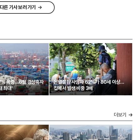
다른 기사 보러 가기
97% 폭증…6월 경상흑자
온열질환 사망자 62%가 80세 이상…
대 최대’
집에서 발생 비중 3배
더보기