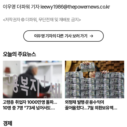
이우영 더파워 기자 leewy1986@thepowernews.co.kr
<저작권자 © 더파워, 무단전재 및 재배포 금지>
이우영 기자의 다른 기사 보러 가기
오늘의 주요뉴스
고령층 취업자 1000만명 돌파…
외평채 발행·운용수익이
10명 중 7명 “73세 넘어서도
끌어올렸다…7월 외환보유액
일하겠다”
4279.5억달러
경제