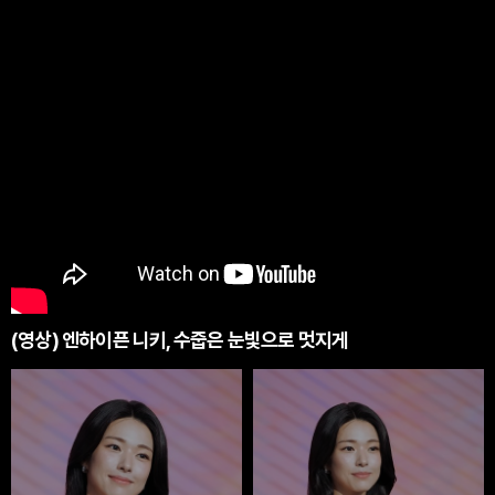
(영상) 엔하이픈 니키, 수줍은 눈빛으로 멋지게