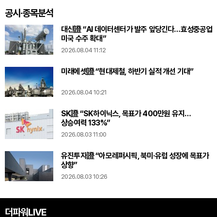
공시·종목분석
대신證 “AI 데이터센터가 발주 앞당긴다…효성중공업
미국 수주 확대”
2026.08.04 11:12
미래에셋證 “현대제철, 하반기 실적 개선 기대”
2026.08.04 10:21
SK證 “SK하이닉스, 목표가 400만원 유지…
상승여력 133%”
2026.08.03 11:00
유진투자證 “아모레퍼시픽, 북미·유럽 성장에 목표가
상향”
2026.08.03 10:26
더파워LIVE