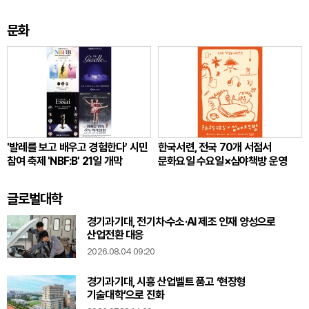
초대되자마자 즉각 탈퇴"
강화
문화
'발레를 보고 배우고 경험한다' 시민
한국서련, 전국 70개 서점서
참여 축제 'NBF:B' 21일 개막
문화요일 수요일×심야책방 운영
글로벌대학
경기과기대, 전기차·수소·AI 제조 인재 양성으로
산업전환 대응
2026.08.04 09:20
경기과기대, 시흥 산업벨트 품고 ‘현장형
기술대학’으로 진화