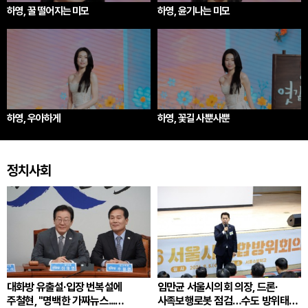
하영, 꿀 떨어지는 미모
하영, 윤기나는 미모
하영, 우아하게
하영, 꽃길 사뿐사뿐
정치사회
대화방 유출설·입장 번복설에
임만균 서울시의회 의장, 드론·
주철현, "명백한 가짜뉴스...
사족보행로봇 점검…수도 방위태세