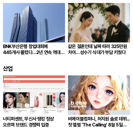
BNK부산은행 창업대회에
같은 결혼인데 날짜 따라 325만원
445개사 몰렸다…2년 연속 역대
차이…성수기 식대가 부담 키웠다
최다
산업
너티퍼센트, 무신사 랭킹 정상
비에이블컴퍼니, 허지원 솔로 데뷔...
오르며 브랜드 경쟁력 입증
첫 앨범 'The Calling' 8월 5일
발매