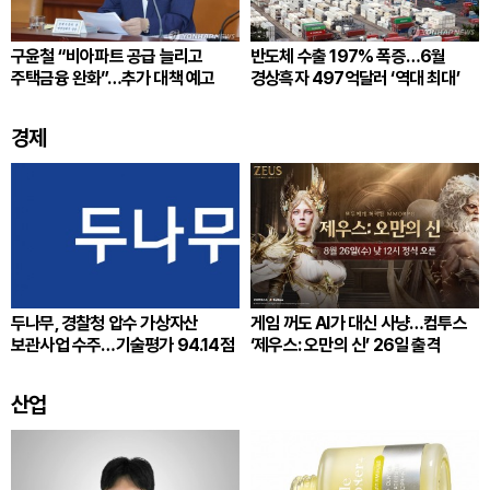
구윤철 “비아파트 공급 늘리고
반도체 수출 197% 폭증…6월
주택금융 완화”…추가 대책 예고
경상흑자 497억달러 ‘역대 최대’
경제
두나무, 경찰청 압수 가상자산
게임 꺼도 AI가 대신 사냥…컴투스
보관사업 수주…기술평가 94.14점
‘제우스: 오만의 신’ 26일 출격
산업