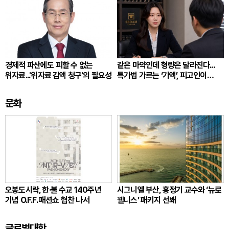
경제적 파산에도 피할 수 없는
같은 마약인데 형량은 달라진다...
위자료...'위자료 감액 청구'의 필요성
특가법 가르는 ‘가액’, 피고인이
따져봐야 할 것
문화
오봉도시락, 한·불 수교 140주년
시그니엘 부산, 홍정기 교수와 ‘뉴로
기념 O.F.F. 패션쇼 협찬 나서
웰니스’ 패키지 선봬
글로벌대학