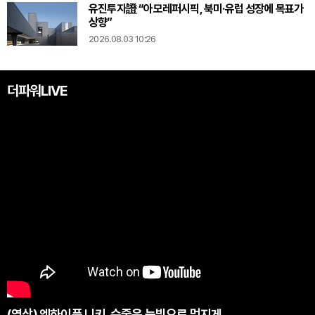
유진투자證 “아모레퍼시픽, 북미·유럽 성장에 목표가
상향”
2026.08.03 10:26
더파워LIVE
(영상) 엔하이픈 니키, 수줍은 눈빛으로 멋지게