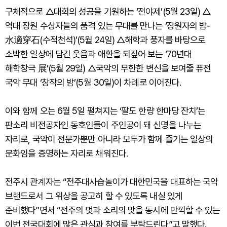
구체적으로 △대회의 성공을 기원하는 ‘전야제’(5월 23일) △
역대 장원 수상자들의 품격 있는 무대를 만나는 ‘장원자의 밤-
水適穿石(수적천석)’(5월 24일) △해학과 풍자를 바탕으로
소박한 일상에 담긴 웃음과 애환을 되짚어 보는 ‘70년대
해학창극 展’(5월 29일) △국악의 무한한 변신을 보여줄 퓨전
국악 무대 ‘창작의 밤’(5월 30일)이 차례로 이어진다.
이와 함께 오는 6월 5일 펼쳐지는 ‘팔도 한량 한마당 잔치’는
판소리 비전공자인 동호인들이 주인공이 돼 신명을 나누는
자리로, 국악이 전문가뿐만 아니라 모두가 함께 즐기는 일상의
문화임을 증명하는 자리로 채워진다.
전주시 관계자는 “전주대사습놀이가 대한민국을 대표하는 국악
브랜드로서 그 위상을 공고히 할 수 있도록 내실 있게
준비했다”면서 “전주의 멋과 소리의 맛을 동시에 만끽할 수 있는
이번 전국대회에 많은 관심과 참여를 부탁드린다”고 말했다.