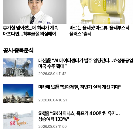
휴가철 넘어졌는데 허리가 계속
바르는 올레샷 아르뷰 ‘올레부스터
아프다면…척추골절 의심해야
플러스’ 출시
공시·종목분석
대신證 “AI 데이터센터가 발주 앞당긴다…효성중공업
미국 수주 확대”
2026.08.04 11:12
미래에셋證 “현대제철, 하반기 실적 개선 기대”
2026.08.04 10:21
SK證 “SK하이닉스, 목표가 400만원 유지…
상승여력 133%”
2026.08.03 11:00