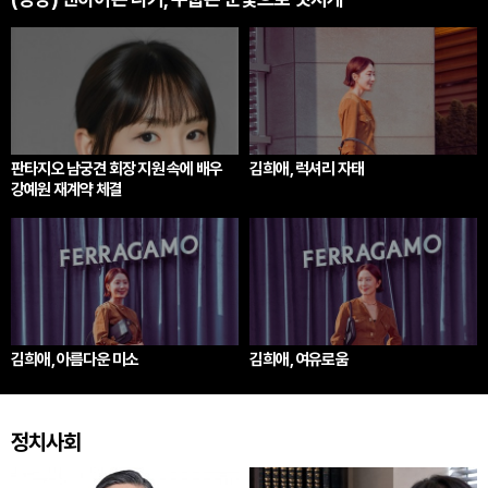
판타지오 남궁견 회장 지원 속에 배우
김희애, 럭셔리 자태
강예원 재계약 체결
김희애, 아름다운 미소
김희애, 여유로움
정치사회