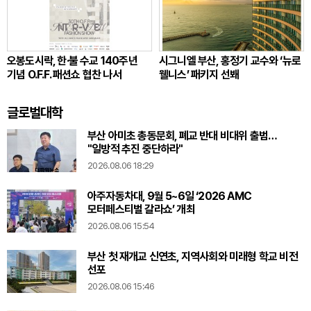
오봉도시락, 한·불 수교 140주년
시그니엘 부산, 홍정기 교수와 ‘뉴로
기념 O.F.F. 패션쇼 협찬 나서
웰니스’ 패키지 선봬
글로벌대학
부산 아미초 총동문회, 폐교 반대 비대위 출범…
"일방적 추진 중단하라"
2026.08.06 18:29
아주자동차대, 9월 5~6일 ‘2026 AMC
모터페스티벌 갈라쇼’ 개최
2026.08.06 15:54
부산 첫 재개교 신연초, 지역사회와 미래형 학교 비전
선포
2026.08.06 15:46