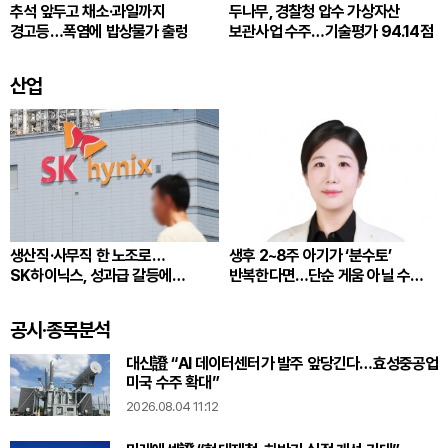
추석 앞두고 채소·과일까지
두나무, 경찰청 압수 가상자산
경고등…폭염에 밥상물가 출렁
보관사업 수주…기술평가 94.14점
산업
생산직·사무직 한 노조로…
생후 2~8주 아기가 ‘분수토’
SK하이닉스, 성과급 갈등에
반복한다면…단순 게움 아닐 수
통합노조 추진
있다
공시·종목분석
대신證 “AI 데이터센터가 발주 앞당긴다…효성중공업
미국 수주 확대”
2026.08.04 11:12