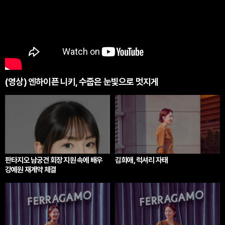
(영상) 엔하이픈 니키, 수줍은 눈빛으로 멋지게
판타지오 남궁견 회장 지원 속에 배우
김희애, 럭셔리 자태
강예원 재계약 체결