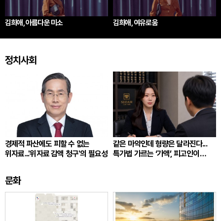
김희애, 아름다운 미소
김희애, 여유로움
정치사회
경제적 파산에도 피할 수 없는
같은 마약인데 형량은 달라진다...
위자료...'위자료 감액 청구'의 필요성
특가법 가르는 ‘가액’, 피고인이
따져봐야 할 것
문화