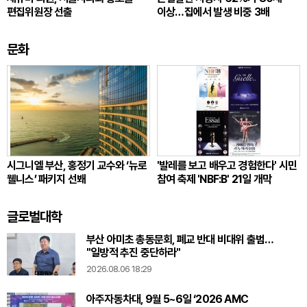
편집위원장 선출
이상…집에서 발생 비중 3배
문화
시그니엘 부산, 홍정기 교수와 ‘뉴로
'발레를 보고 배우고 경험한다' 시민
웰니스’ 패키지 선봬
참여 축제 'NBF:B' 21일 개막
글로벌대학
부산 아미초 총동문회, 폐교 반대 비대위 출범…
"일방적 추진 중단하라"
2026.08.06 18:29
아주자동차대, 9월 5~6일 ‘2026 AMC