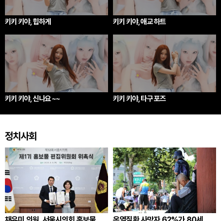
키키 키야, 힙하게
키키 키야, 애교 하트
키키 키야, 신나요 ~~
키키 키야, 타구 포즈
정치사회
채유미 의원, 서울시의회 홍보물
온열질환 사망자 62%가 80세