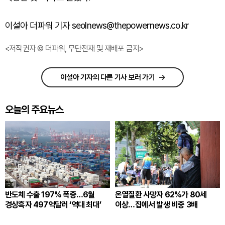
이설아 더파워 기자 seolnews@thepowernews.co.kr
<저작권자 © 더파워, 무단전재 및 재배포 금지>
이설아 기자의 다른 기사 보러 가기
오늘의 주요뉴스
반도체 수출 197% 폭증…6월
온열질환 사망자 62%가 80세
경상흑자 497억달러 ‘역대 최대’
이상…집에서 발생 비중 3배