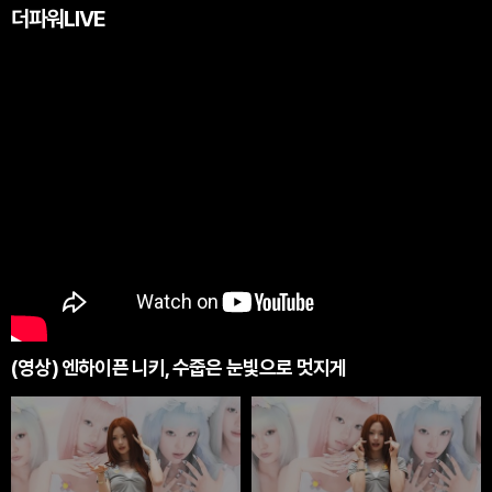
더파워LIVE
(영상) 엔하이픈 니키, 수줍은 눈빛으로 멋지게