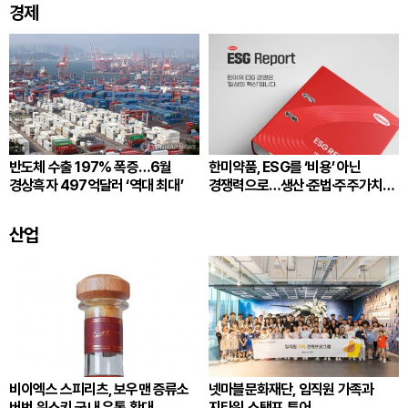
경제
반도체 수출 197% 폭증…6월
한미약품, ESG를 ‘비용’ 아닌
경상흑자 497억달러 ‘역대 최대’
경쟁력으로…생산·준법·주주가치
잇는다
산업
비이엑스 스피리츠, 보우맨 증류소
넷마블문화재단, 임직원 가족과
버번 위스키 국내 유통 확대
지타워 스탬프 투어