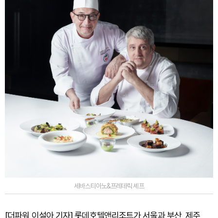
세바스티아노&프레데릭 셰프
[더파워 이설아 기자] 롯데호텔앤리조트가 서울과 부산, 제주