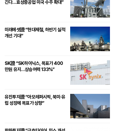
긴다…효성중공업 미국 수주 확대”
미래에셋證 “현대제철, 하반기 실적
개선 기대”
SK證 “SK하이닉스, 목표가 400
만원 유지…상승여력 133%”
유진투자證 “아모레퍼시픽, 북미·유
럽 성장에 목표가 상향”
한화투자證 “금호타이어, 믹스 개선