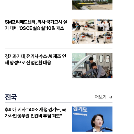
SM프리메드센터, 의사 국가고시 실
기 대비 'OSCE 실습실' 10일 개소
경기과기대, 전기차·수소·AI 제조 인
재 양성으로 산업전환 대응
전국
더보기
추미애 지사 “40조 재정 경기도, 국
가사업·공무원 인건비 부담 과도”