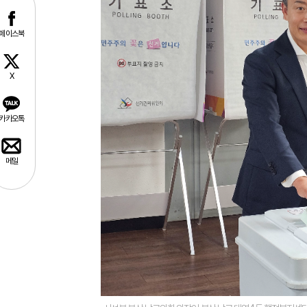
페이스북
X
카카오톡
메일