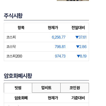
주식시황
항목
현재가
전일대비
코스피
6,258.77
▼37.61
코스닥
798.81
▼2.86
코스피200
974.73
▼8.19
암호화폐시황
빗썸
업비트
코인원
암호화폐
현재가
기준대비