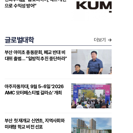
으로 수익성 방어”
글로벌대학
더보기
부산 아미초 총동문회, 폐교 반대 비
대위 출범… "일방적 추진 중단하라"
아주자동차대, 9월 5~6일 ‘2026
AMC 모터페스티벌 갈라쇼’ 개최
부산 첫 재개교 신연초, 지역사회와
미래형 학교 비전 선포