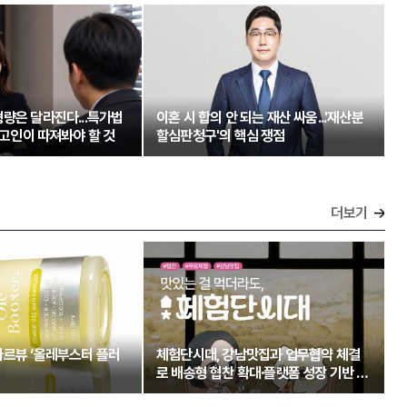
량은 달라진다...특가법
이혼 시 합의 안 되는 재산 싸움...'재산분
 피고인이 따져봐야 할 것
할심판청구'의 핵심 쟁점
더보기
아르뷰 ‘올레부스터 플러
체험단시대, 강남맛집과 업무협약 체결
로 배송형 협찬 확대·플랫폼 성장 기반 강
화