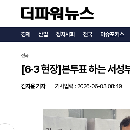
[6·3 현장]본투표 하는 
경제
산업
정치사회
전국
이슈포커스
전국
[6·3 현장]본투표 하는 서성
김지윤 기자
기사입력 :
2026-06-03 08:49