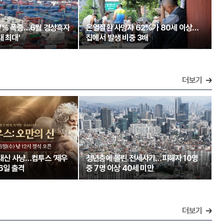
97% 폭증…6월 경상흑자
온열질환 사망자 62%가 80세 이상…
대 최대’
집에서 발생 비중 3배
더보기
 대신 사냥…컴투스 ‘제우
청년층에 몰린 전세사기…피해자 10명
26일 출격
중 7명 이상 40세 미만
더보기