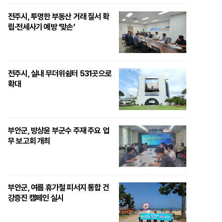
전주시, 투명한 부동산 거래 질서 확
립·전세사기 예방 ‘맞손’
전주시, 실내 무더위쉼터 531곳으로
확대
부안군, 방상윤 부군수 주재 주요 업
무 보고회 개최
부안군, 여름 휴가철 피서지 통합 건
강증진 캠페인 실시