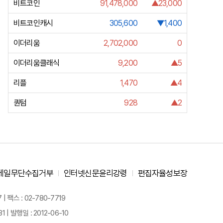
비트코인
91,478,000
▲23,000
비트코인캐시
305,600
▼1,400
이더리움
2,702,000
0
이더리움클래식
9,200
▲5
리플
1,470
▲4
퀀텀
928
▲2
메일무단수집거부
인터넷신문윤리강령
편집자율성보장
 팩스 : 02-780-7719
| 발행일 : 2012-06-10