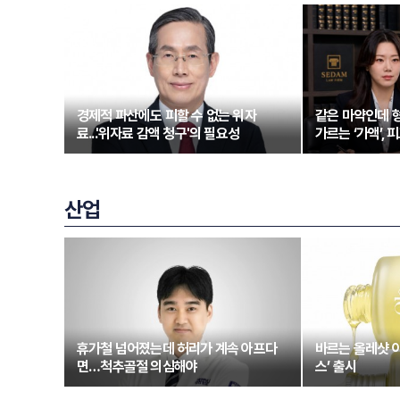
경제적 파산에도 피할 수 없는 위자
같은 마약인데 형
료...'위자료 감액 청구'의 필요성
가르는 ‘가액’,
산업
휴가철 넘어졌는데 허리가 계속 아프다
바르는 올레샷 
면…척추골절 의심해야
스’ 출시