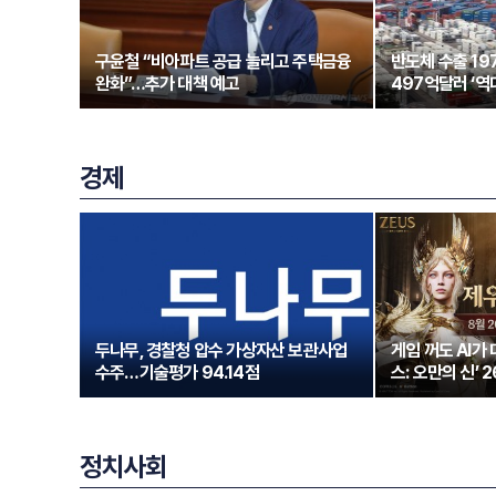
구윤철 “비아파트 공급 늘리고 주택금융
반도체 수출 1
완화”…추가 대책 예고
497억달러 ‘역
경제
두나무, 경찰청 압수 가상자산 보관사업
게임 꺼도 AI가
수주…기술평가 94.14점
스: 오만의 신’ 
정치사회