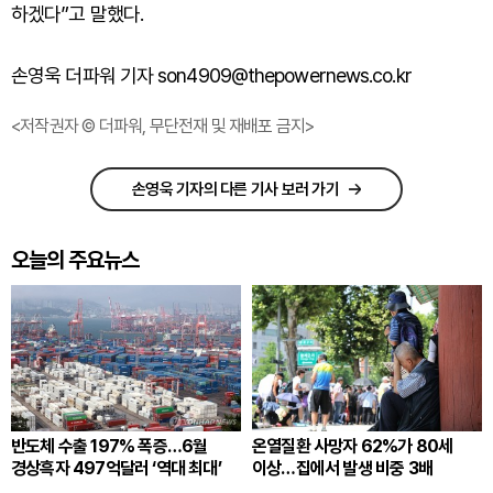
하겠다”고 말했다.
손영욱 더파워 기자 son4909@thepowernews.co.kr
<저작권자 © 더파워, 무단전재 및 재배포 금지>
손영욱 기자의 다른 기사 보러 가기
오늘의 주요뉴스
반도체 수출 197% 폭증…6월
온열질환 사망자 62%가 80세
경상흑자 497억달러 ‘역대 최대’
이상…집에서 발생 비중 3배