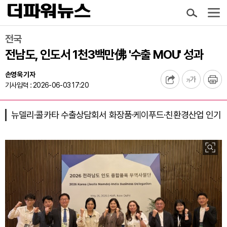
전국
전남도, 인도서 1천3백만佛 '수출 MOU' 성과
손영욱 기자
기사입력 : 2026-06-03 17:20
뉴델리·콜카타 수출상담회서 화장품·케이푸드·친환경산업 인기