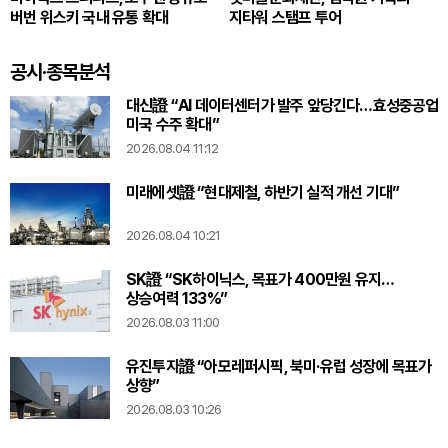
버번 위스키 국내 유통 확대
지타워 스탬프 투어
공시·종목분석
대신證 “AI 데이터센터가 발주 앞당긴다…효성중공업
미국 수주 확대”
2026.08.04 11:12
미래에셋證 “현대제철, 하반기 실적 개선 기대”
2026.08.04 10:21
SK證 “SK하이닉스, 목표가 400만원 유지…
상승여력 133%”
2026.08.03 11:00
유진투자證 “아모레퍼시픽, 북미·유럽 성장에 목표가
상향”
2026.08.03 10:26