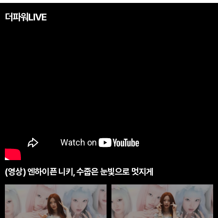
더파워LIVE
(영상) 엔하이픈 니키, 수줍은 눈빛으로 멋지게