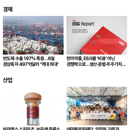
경제
반도체 수출 197% 폭증…6월
한미약품, ESG를 ‘비용’ 아닌
경상흑자 497억달러 ‘역대 최대’
경쟁력으로…생산·준법·주주가치
잇는다
산업
비이엑스 스피리츠, 보우맨 증류소
넷마블문화재단, 임직원 가족과