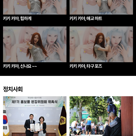
키키 키야, 힙하게
키키 키야, 애교 하트
키키 키야, 신나요 ~~
키키 키야, 타구 포즈
정치사회