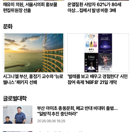
채유미 의원, 서울시의회 홍보물
온열질환 사망자 62%가 80세
편집위원장 선출
이상…집에서 발생 비중 3배
문화
시그니엘 부산, 홍정기 교수와 ‘뉴로
'발레를 보고 배우고 경험한다' 시민
웰니스’ 패키지 선봬
참여 축제 'NBF:B' 21일 개막
글로벌대학
부산 아미초 총동문회, 폐교 반대 비대위 출범…
"일방적 추진 중단하라"
2026.08.06 18:29