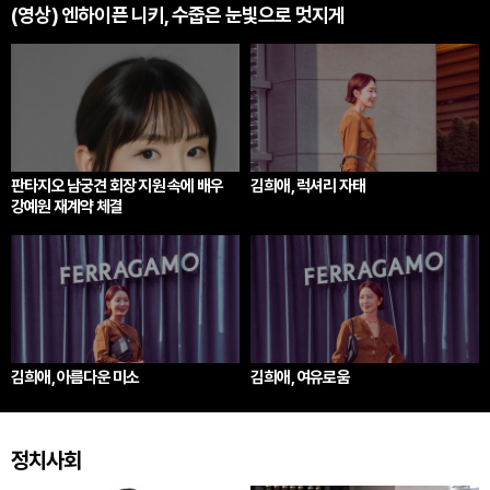
(영상) 엔하이픈 니키, 수줍은 눈빛으로 멋지게
판타지오 남궁견 회장 지원 속에 배우
김희애, 럭셔리 자태
강예원 재계약 체결
김희애, 아름다운 미소
김희애, 여유로움
정치사회