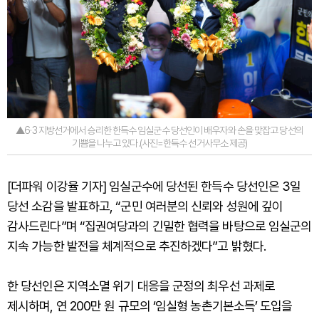
▲6·3 지방선거에서 승리한 한득수 임실군수 당선인이 배우자와 손을 맞잡고 당선의
기쁨을 나누고 있다.(사진=한득수 선거사무소 제공)
[더파워 이강율 기자] 임실군수에 당선된 한득수 당선인은 3일
당선 소감을 발표하고, “군민 여러분의 신뢰와 성원에 깊이
감사드린다”며 “집권여당과의 긴밀한 협력을 바탕으로 임실군의
지속 가능한 발전을 체계적으로 추진하겠다”고 밝혔다.
한 당선인은 지역소멸 위기 대응을 군정의 최우선 과제로
제시하며, 연 200만 원 규모의 ‘임실형 농촌기본소득’ 도입을