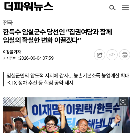
전국
한득수 임실군수 당선인 “집권여당과 함께
임실의 확실한 변화 이끌겠다”
이강율 기자
기사입력 : 2026-06-04 07:59
임실군민의 압도적 지지에 감사… 농촌기본소득·농업예산 확대
·KTX 정차 추진 등 핵심 공약 제시