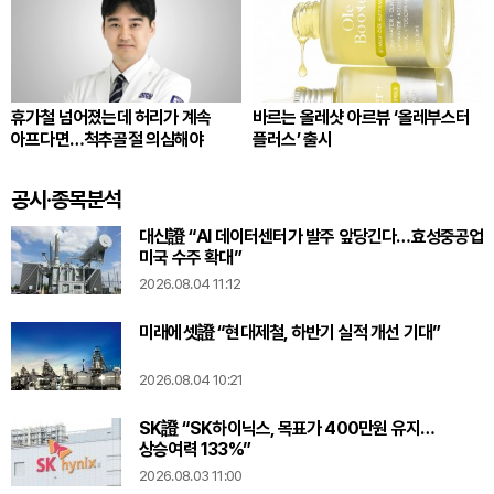
휴가철 넘어졌는데 허리가 계속
바르는 올레샷 아르뷰 ‘올레부스터
아프다면…척추골절 의심해야
플러스’ 출시
공시·종목분석
대신證 “AI 데이터센터가 발주 앞당긴다…효성중공업
미국 수주 확대”
2026.08.04 11:12
미래에셋證 “현대제철, 하반기 실적 개선 기대”
2026.08.04 10:21
SK證 “SK하이닉스, 목표가 400만원 유지…
상승여력 133%”
2026.08.03 11:00