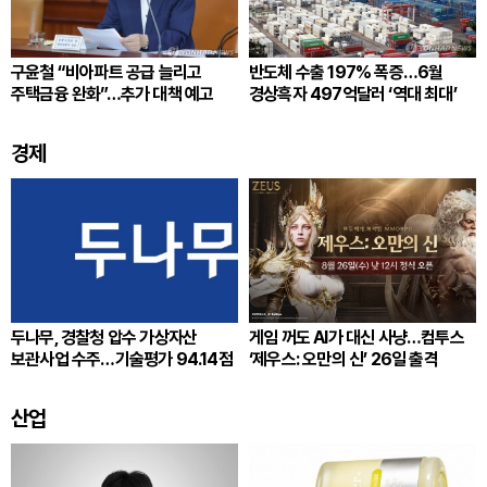
구윤철 “비아파트 공급 늘리고
반도체 수출 197% 폭증…6월
주택금융 완화”…추가 대책 예고
경상흑자 497억달러 ‘역대 최대’
경제
두나무, 경찰청 압수 가상자산
게임 꺼도 AI가 대신 사냥…컴투스
보관사업 수주…기술평가 94.14점
‘제우스: 오만의 신’ 26일 출격
산업