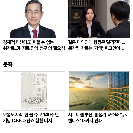
경제적 파산에도 피할 수 없는
같은 마약인데 형량은 달라진다...
위자료...'위자료 감액 청구'의 필요성
특가법 가르는 ‘가액’, 피고인이
따져봐야 할 것
문화
오봉도시락, 한·불 수교 140주년
시그니엘 부산, 홍정기 교수와 ‘뉴로
기념 O.F.F. 패션쇼 협찬 나서
웰니스’ 패키지 선봬