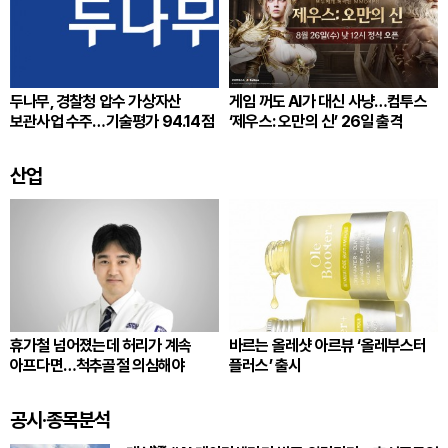
두나무, 경찰청 압수 가상자산
게임 꺼도 AI가 대신 사냥…컴투스
보관사업 수주…기술평가 94.14점
‘제우스: 오만의 신’ 26일 출격
산업
휴가철 넘어졌는데 허리가 계속
바르는 올레샷 아르뷰 ‘올레부스터
아프다면…척추골절 의심해야
플러스’ 출시
공시·종목분석