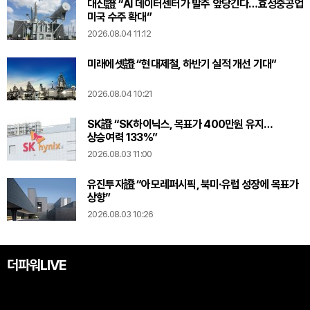
대신證 “AI 데이터센터가 발주 앞당긴다…효성중공업
미국 수주 확대”
2026.08.04 11:12
미래에셋證 “현대제철, 하반기 실적 개선 기대”
2026.08.04 10:21
SK證 “SK하이닉스, 목표가 400만원 유지…
상승여력 133%”
2026.08.03 11:00
유진투자證 “아모레퍼시픽, 북미·유럽 성장에 목표가
상향”
2026.08.03 10:26
더파워LIVE