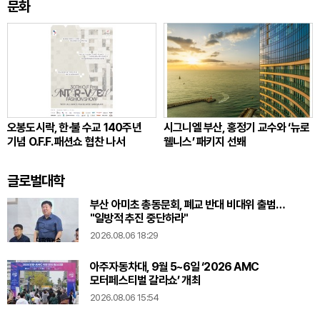
문화
오봉도시락, 한·불 수교 140주년
시그니엘 부산, 홍정기 교수와 ‘뉴로
기념 O.F.F. 패션쇼 협찬 나서
웰니스’ 패키지 선봬
글로벌대학
부산 아미초 총동문회, 폐교 반대 비대위 출범…
"일방적 추진 중단하라"
2026.08.06 18:29
아주자동차대, 9월 5~6일 ‘2026 AMC
모터페스티벌 갈라쇼’ 개최
2026.08.06 15:54