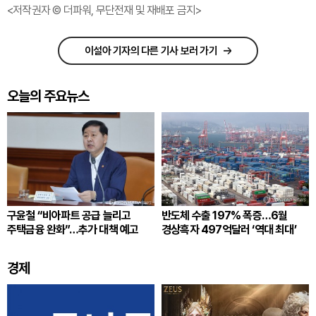
<저작권자 © 더파워, 무단전재 및 재배포 금지>
이설아 기자의 다른 기사 보러 가기
오늘의 주요뉴스
구윤철 “비아파트 공급 늘리고
반도체 수출 197% 폭증…6월
주택금융 완화”…추가 대책 예고
경상흑자 497억달러 ‘역대 최대’
경제