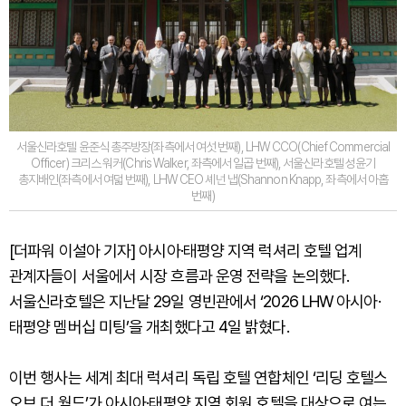
서울신라호텔 윤준식 총주방장(좌측에서 여섯 번째), LHW CCO(Chief Commercial
Officer) 크리스 워커(Chris Walker, 좌측에서 일곱 번째), 서울신라호텔 성윤기
총지배인(좌측에서 여덟 번째), LHW CEO 셰넌 냅(Shannon Knapp, 좌측에서 아홉
번째)
[더파워 이설아 기자] 아시아·태평양 지역 럭셔리 호텔 업계
관계자들이 서울에서 시장 흐름과 운영 전략을 논의했다.
서울신라호텔은 지난달 29일 영빈관에서 ‘2026 LHW 아시아·
태평양 멤버십 미팅’을 개최했다고 4일 밝혔다.
이번 행사는 세계 최대 럭셔리 독립 호텔 연합체인 ‘리딩 호텔스
오브 더 월드’가 아시아·태평양 지역 회원 호텔을 대상으로 여는