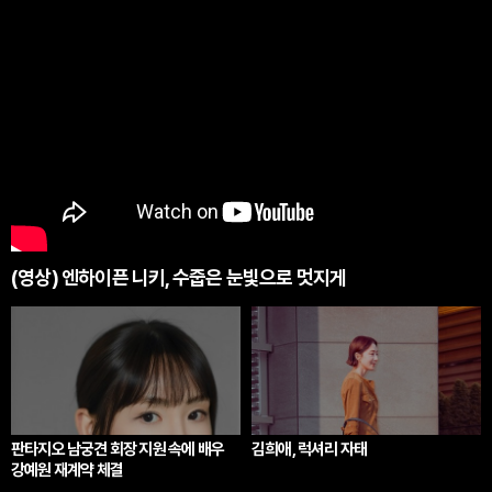
(영상) 엔하이픈 니키, 수줍은 눈빛으로 멋지게
판타지오 남궁견 회장 지원 속에 배우
김희애, 럭셔리 자태
강예원 재계약 체결