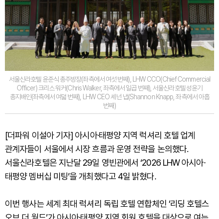
서울신라호텔 윤준식 총주방장(좌측에서 여섯 번째), LHW CCO(Chief Commercial
Officer) 크리스 워커(Chris Walker, 좌측에서 일곱 번째), 서울신라호텔 성윤기
총지배인(좌측에서 여덟 번째), LHW CEO 셰넌 냅(Shannon Knapp, 좌측에서 아홉
번째)
[더파워 이설아 기자] 아시아·태평양 지역 럭셔리 호텔 업계
관계자들이 서울에서 시장 흐름과 운영 전략을 논의했다.
서울신라호텔은 지난달 29일 영빈관에서 ‘2026 LHW 아시아·
태평양 멤버십 미팅’을 개최했다고 4일 밝혔다.
이번 행사는 세계 최대 럭셔리 독립 호텔 연합체인 ‘리딩 호텔스
오브 더 월드’가 아시아·태평양 지역 회원 호텔을 대상으로 여는