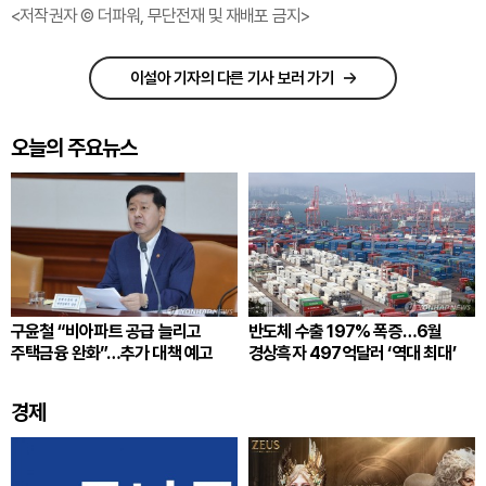
<저작권자 © 더파워, 무단전재 및 재배포 금지>
이설아 기자의 다른 기사 보러 가기
오늘의 주요뉴스
구윤철 “비아파트 공급 늘리고
반도체 수출 197% 폭증…6월
주택금융 완화”…추가 대책 예고
경상흑자 497억달러 ‘역대 최대’
경제