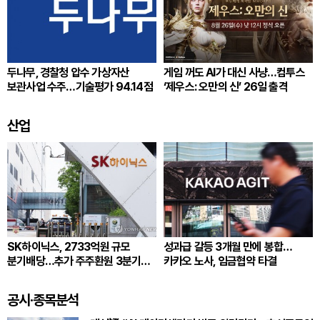
두나무, 경찰청 압수 가상자산
게임 꺼도 AI가 대신 사냥…컴투스
보관사업 수주…기술평가 94.14점
‘제우스: 오만의 신’ 26일 출격
산업
SK하이닉스, 2733억원 규모
성과급 갈등 3개월 만에 봉합…
분기배당…추가 주주환원 3분기
카카오 노사, 임금협약 타결
확정
공시·종목분석