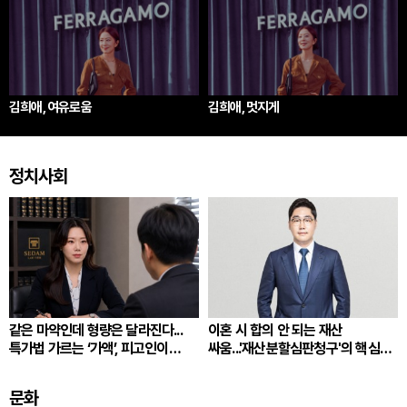
김희애, 여유로움
김희애, 멋지게
정치사회
같은 마약인데 형량은 달라진다...
이혼 시 합의 안 되는 재산
특가법 가르는 ‘가액’, 피고인이
싸움...'재산분할심판청구'의 핵심
따져봐야 할 것
쟁점
문화