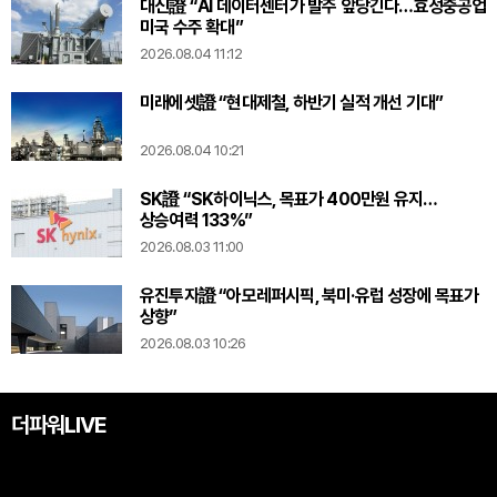
대신證 “AI 데이터센터가 발주 앞당긴다…효성중공업
미국 수주 확대”
2026.08.04 11:12
미래에셋證 “현대제철, 하반기 실적 개선 기대”
2026.08.04 10:21
SK證 “SK하이닉스, 목표가 400만원 유지…
상승여력 133%”
2026.08.03 11:00
유진투자證 “아모레퍼시픽, 북미·유럽 성장에 목표가
상향”
2026.08.03 10:26
더파워LIVE