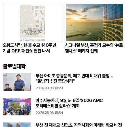
오봉도시락, 한·불 수교 140주년
시그니엘 부산, 홍정기 교수와 ‘뉴로
기념 O.F.F. 패션쇼 협찬 나서
웰니스’ 패키지 선봬
글로벌대학
부산 아미초 총동문회, 폐교 반대 비대위 출범…
"일방적 추진 중단하라"
2026.08.06 18:29
아주자동차대, 9월 5~6일 ‘2026 AMC
모터페스티벌 갈라쇼’ 개최
2026.08.06 15:54
부산 첫 재개교 신연초, 지역사회와 미래형 학교 비전