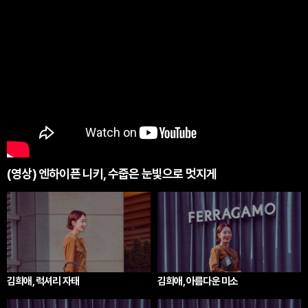
(영상) 엔하이픈 니키, 수줍은 눈빛으로 멋지게
김희애, 럭셔리 자태
김희애, 아름다운 미소