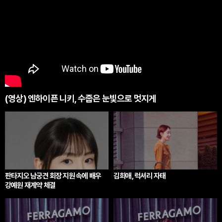
(영상) 엔하이픈 니키, 수줍은 눈빛으로 멋지게
판타지오 남궁견 회장 지원 속에 배우
김희애, 럭셔리 자태
강예원 재계약 체결