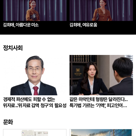
김희애, 아름다운 미소
김희애, 여유로움
정치사회
경제적 파산에도 피할 수 없는
같은 마약인데 형량은 달라진다...
위자료...'위자료 감액 청구'의 필요성
특가법 가르는 ‘가액’, 피고인이
따져봐야 할 것
문화