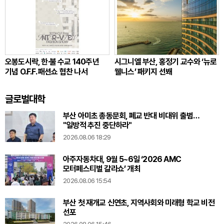
오봉도시락, 한·불 수교 140주년
시그니엘 부산, 홍정기 교수와 ‘뉴로
기념 O.F.F. 패션쇼 협찬 나서
웰니스’ 패키지 선봬
글로벌대학
부산 아미초 총동문회, 폐교 반대 비대위 출범…
"일방적 추진 중단하라"
2026.08.06 18:29
아주자동차대, 9월 5~6일 ‘2026 AMC
모터페스티벌 갈라쇼’ 개최
2026.08.06 15:54
부산 첫 재개교 신연초, 지역사회와 미래형 학교 비전
선포