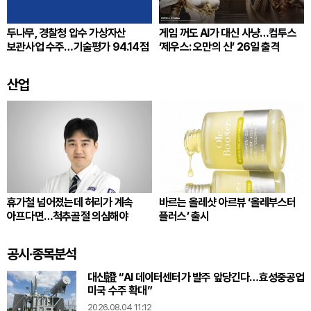
두나무, 경찰청 압수 가상자산
게임 꺼도 AI가 대신 사냥…컴투스
보관사업 수주…기술평가 94.14점
‘제우스: 오만의 신’ 26일 출격
산업
휴가철 넘어졌는데 허리가 계속
바르는 올레샷 아르뷰 ‘올레부스터
아프다면…척추골절 의심해야
플러스’ 출시
공시·종목분석
대신證 “AI 데이터센터가 발주 앞당긴다…효성중공업
미국 수주 확대”
2026.08.04 11:12