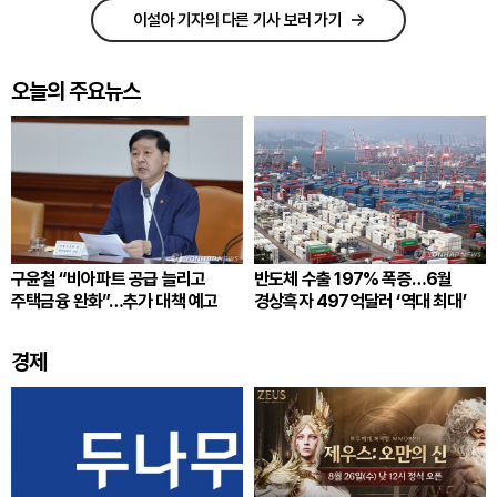
이설아 기자의 다른 기사 보러 가기
오늘의 주요뉴스
구윤철 “비아파트 공급 늘리고
반도체 수출 197% 폭증…6월
주택금융 완화”…추가 대책 예고
경상흑자 497억달러 ‘역대 최대’
경제