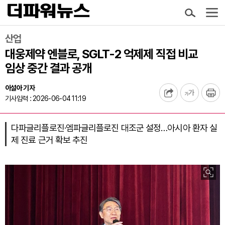
산업
대웅제약 엔블로, SGLT-2 억제제 직접 비교
임상 중간 결과 공개
이설아 기자
기사입력 : 2026-06-04 11:19
다파글리플로진·엠파글리플로진 대조군 설정…아시아 환자 실
제 진료 근거 확보 추진