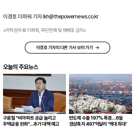
이경호 더파워 기자 lkh@thepowernews.co.kr
<저작권자 © 더파워, 무단전재 및 재배포 금지>
이경호 기자의 다른 기사 보러 가기
오늘의 주요뉴스
구윤철 “비아파트 공급 늘리고
반도체 수출 197% 폭증…6월
주택금융 완화”…추가 대책 예고
경상흑자 497억달러 ‘역대 최대’