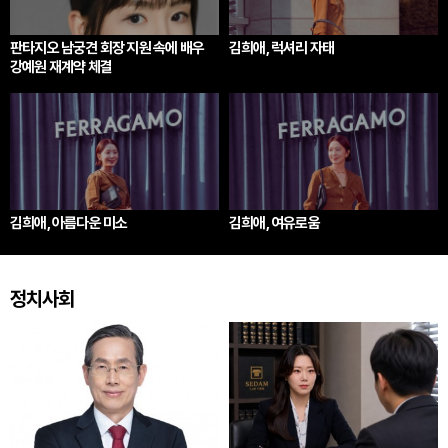
판타지오 남궁견 회장 지원 속에 배우
김희애, 럭셔리 자태
강예원 재계약 체결
김희애, 아름다운 미소
김희애, 여유로움
정치사회