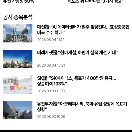
유전 가능성 50%
레포츠 뒤 나타나는 ‘3가지 경고’
공시·종목분석
대신證 “AI 데이터센터가 발주 앞당긴다…효성중공업
미국 수주 확대”
2026.08.04 11:12
미래에셋證 “현대제철, 하반기 실적 개선 기대”
2026.08.04 10:21
SK證 “SK하이닉스, 목표가 400만원 유지…
상승여력 133%”
2026.08.03 11:00
유진투자證 “아모레퍼시픽, 북미·유럽 성장에 목표가
상향”
2026.08.03 10:26