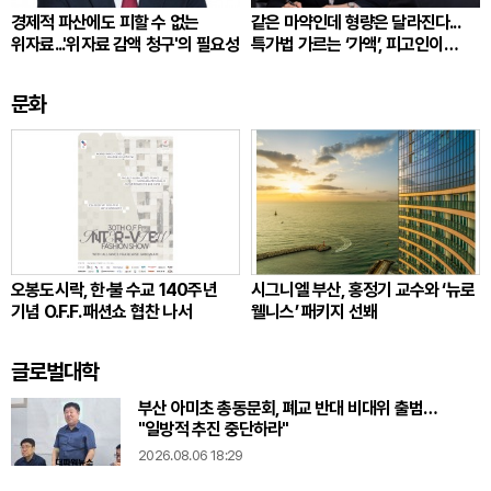
경제적 파산에도 피할 수 없는
같은 마약인데 형량은 달라진다...
위자료...'위자료 감액 청구'의 필요성
특가법 가르는 ‘가액’, 피고인이
따져봐야 할 것
문화
오봉도시락, 한·불 수교 140주년
시그니엘 부산, 홍정기 교수와 ‘뉴로
기념 O.F.F. 패션쇼 협찬 나서
웰니스’ 패키지 선봬
글로벌대학
부산 아미초 총동문회, 폐교 반대 비대위 출범…
"일방적 추진 중단하라"
2026.08.06 18:29