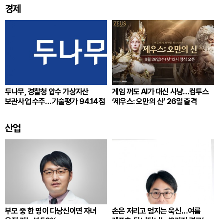
경제
두나무, 경찰청 압수 가상자산
게임 꺼도 AI가 대신 사냥…컴투스
보관사업 수주…기술평가 94.14점
‘제우스: 오만의 신’ 26일 출격
산업
부모 중 한 명이 다낭신이면 자녀
손은 저리고 엄지는 욱신…여름