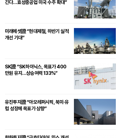
긴다…효성중공업 미국 수주 확대”
미래에셋證 “현대제철, 하반기 실적
개선 기대”
SK證 “SK하이닉스, 목표가 400
만원 유지…상승여력 133%”
유진투자證 “아모레퍼시픽, 북미·유
럽 성장에 목표가 상향”
한화투자證 “금호타이어, 믹스 개선