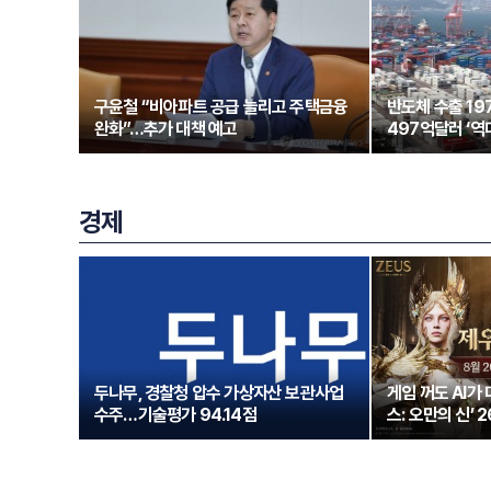
구윤철 “비아파트 공급 늘리고 주택금융
반도체 수출 1
완화”…추가 대책 예고
497억달러 ‘역
경제
두나무, 경찰청 압수 가상자산 보관사업
게임 꺼도 AI가
수주…기술평가 94.14점
스: 오만의 신’ 