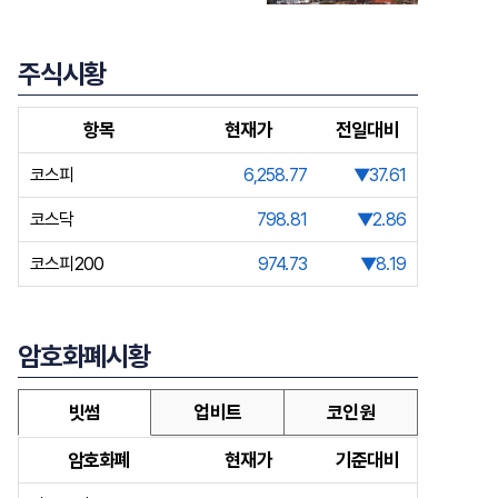
주식시황
항목
현재가
전일대비
코스피
6,258.77
▼37.61
코스닥
798.81
▼2.86
코스피200
974.73
▼8.19
암호화폐시황
빗썸
업비트
코인원
암호화폐
현재가
기준대비