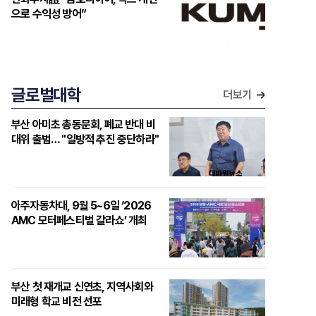
으로 수익성 방어”
글로벌대학
더보기
부산 아미초 총동문회, 폐교 반대 비
대위 출범… "일방적 추진 중단하라"
아주자동차대, 9월 5~6일 ‘2026
AMC 모터페스티벌 갈라쇼’ 개최
부산 첫 재개교 신연초, 지역사회와
미래형 학교 비전 선포