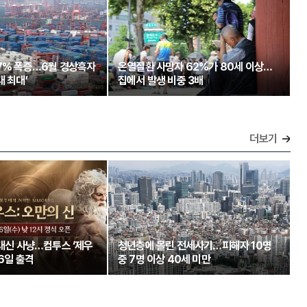
97% 폭증…6월 경상흑자
온열질환 사망자 62%가 80세 이상…
대 최대’
집에서 발생 비중 3배
더보기
 대신 사냥…컴투스 ‘제우
청년층에 몰린 전세사기…피해자 10명
26일 출격
중 7명 이상 40세 미만