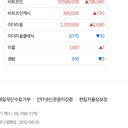
비트코인
91,596,000
▲138,000
비트코인캐시
305,000
▲700
이더리움
2,701,000
▲2,000
이더리움클래식
9,170
▼10
리플
1,461
▲1
퀀텀
916
▼3
메일무단수집거부
인터넷신문윤리강령
편집자율성보장
 팩스 : 02-780-7719
| 발행일 : 2012-06-10