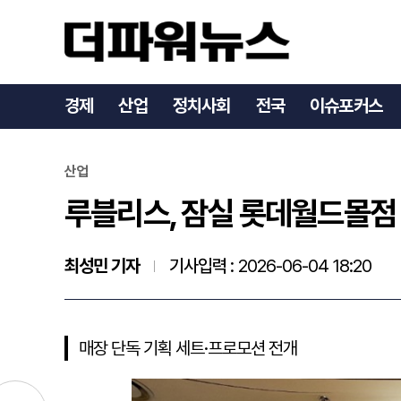
루블리스, 잠실 롯데월드몰
경제
산업
정치사회
전국
이슈포커스
산업
루블리스, 잠실 롯데월드몰점
최성민 기자
기사입력 :
2026-06-04 18:20
매장 단독 기획 세트·프로모션 전개