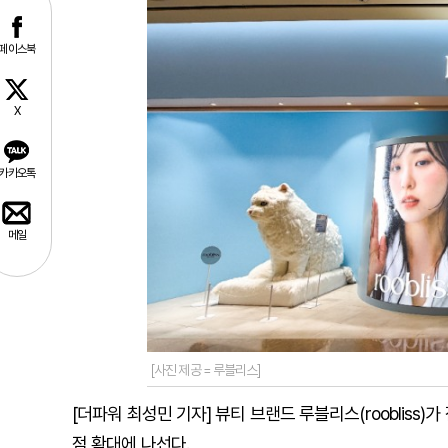
페이스북
X
카카오톡
메일
[사진 제공 = 루블리스]
[더파워 최성민 기자] 뷰티 브랜드 루블리스(rooblis
점 확대에 나선다.