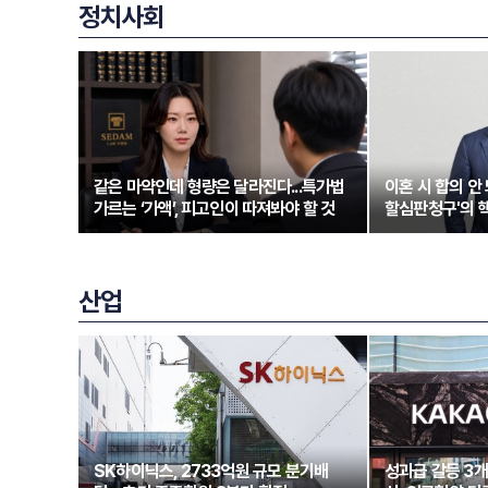
정치사회
같은 마약인데 형량은 달라진다...특가법
이혼 시 합의 안 
가르는 ‘가액’, 피고인이 따져봐야 할 것
할심판청구'의 
산업
SK하이닉스, 2733억원 규모 분기배
성과급 갈등 3