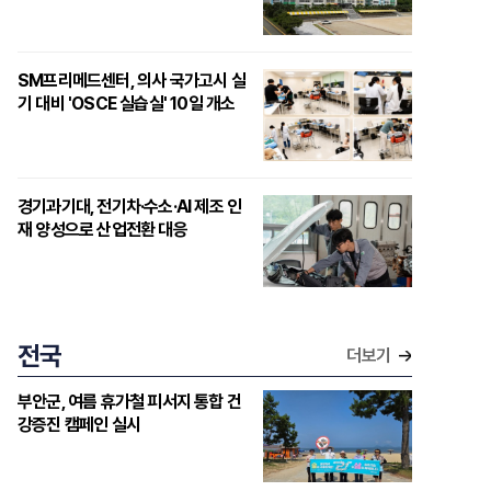
SM프리메드센터, 의사 국가고시 실
기 대비 'OSCE 실습실' 10일 개소
경기과기대, 전기차·수소·AI 제조 인
재 양성으로 산업전환 대응
전국
더보기
부안군, 여름 휴가철 피서지 통합 건
강증진 캠페인 실시