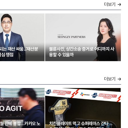
더보기
되는 재산 싸움...'재산분
불륜사진, 상간소송 증거로 어디까지 사
핵심 쟁점
용할 수 있을까
더보기
개월 만에 봉합…카카오 노
치킨플레이트 먹고 슈퍼레이스 간다…