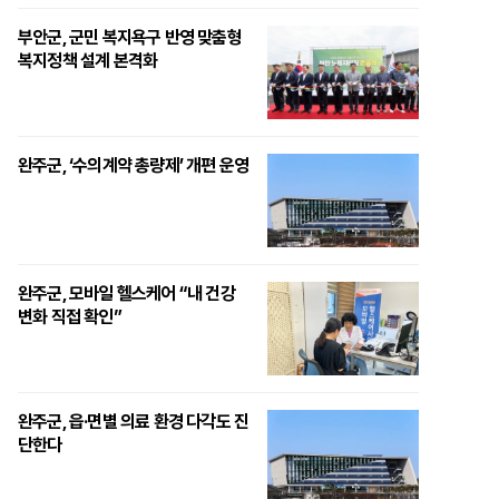
부안군, 군민 복지욕구 반영 맞춤형
복지정책 설계 본격화
완주군, ‘수의계약 총량제’ 개편 운영
완주군, 모바일 헬스케어 “내 건강
변화 직접 확인”
완주군, 읍·면별 의료 환경 다각도 진
단한다