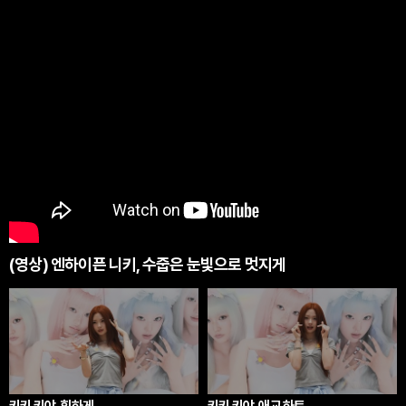
(영상) 엔하이픈 니키, 수줍은 눈빛으로 멋지게