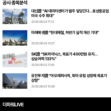
공시·종목분석
대신證 “AI 데이터센터가 발주 앞당긴다…효성중공업
미국 수주 확대”
2026.08.04 11:12
미래에셋證 “현대제철, 하반기 실적 개선 기대”
2026.08.04 10:21
SK證 “SK하이닉스, 목표가 400만원 유지…
상승여력 133%”
2026.08.03 11:00
유진투자證 “아모레퍼시픽, 북미·유럽 성장에 목표가
상향”
2026.08.03 10:26
더파워LIVE