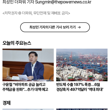
최성민 더파워 기자 Sungmin@thepowernews.co.kr
<저작권자 © 더파워, 무단전재 및 재배포 금지>
최성민 기자의 다른 기사 보러 가기
오늘의 주요뉴스
구윤철 “비아파트 공급 늘리고
반도체 수출 197% 폭증…6월
주택금융 완화”…추가 대책 예고
경상흑자 497억달러 ‘역대 최대’
경제