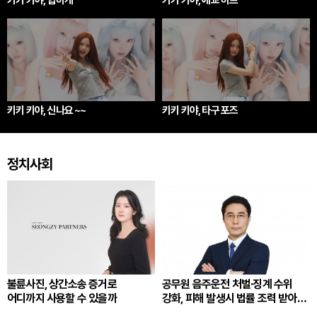
키키 키야, 힙하게
키키 키야, 애교 하트
키키 키야, 신나요 ~~
키키 키야, 타구 포즈
정치사회
불륜사진, 상간소송 증거로
공무원 음주운전 처벌·징계 수위
어디까지 사용할 수 있을까
강화, 피해 발생시 법률 조력 받아
대응해야