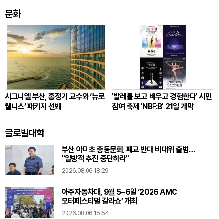
문화
시그니엘 부산, 홍정기 교수와 ‘뉴로
'발레를 보고 배우고 경험한다' 시민
웰니스’ 패키지 선봬
참여 축제 'NBF:B' 21일 개막
글로벌대학
부산 아미초 총동문회, 폐교 반대 비대위 출범…
"일방적 추진 중단하라"
2026.08.06 18:29
아주자동차대, 9월 5~6일 ‘2026 AMC
모터페스티벌 갈라쇼’ 개최
2026.08.06 15:54