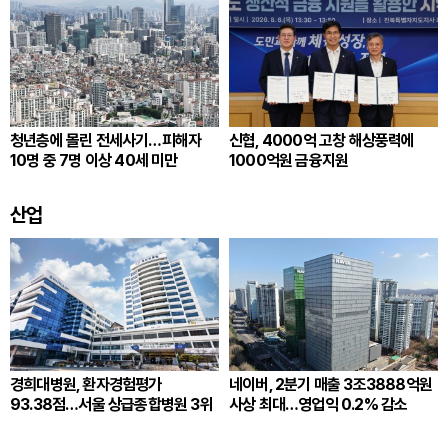
청년층에 몰린 전세사기…피해자
신협, 4000억 고창 해상풍력에
10명 중 7명 이상 40세 미만
1000억원 금융지원
산업
경희대병원, 환자경험평가
네이버, 2분기 매출 3조3888억원
93.38점…서울 상급종합병원 3위
사상 최대…영업익 0.2% 감소