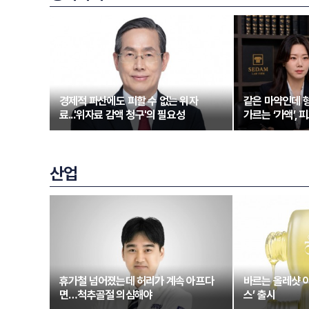
경제적 파산에도 피할 수 없는 위자
같은 마약인데 형
료...'위자료 감액 청구'의 필요성
가르는 ‘가액’,
산업
휴가철 넘어졌는데 허리가 계속 아프다
바르는 올레샷 
면…척추골절 의심해야
스’ 출시