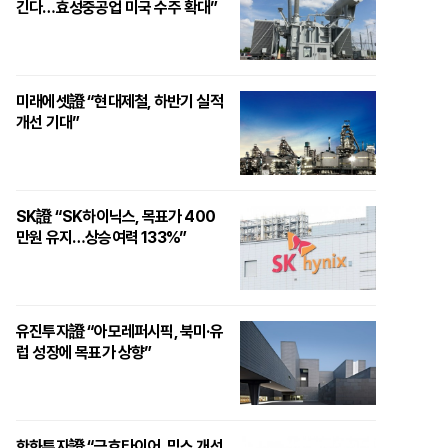
긴다…효성중공업 미국 수주 확대”
미래에셋證 “현대제철, 하반기 실적
개선 기대”
SK證 “SK하이닉스, 목표가 400
만원 유지…상승여력 133%”
유진투자證 “아모레퍼시픽, 북미·유
럽 성장에 목표가 상향”
한화투자證 “금호타이어, 믹스 개선