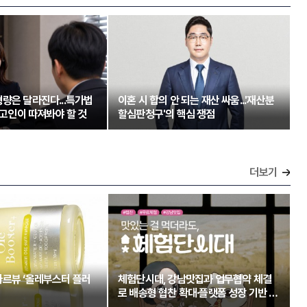
량은 달라진다...특가법
이혼 시 합의 안 되는 재산 싸움...'재산분
 피고인이 따져봐야 할 것
할심판청구'의 핵심 쟁점
더보기
아르뷰 ‘올레부스터 플러
체험단시대, 강남맛집과 업무협약 체결
로 배송형 협찬 확대·플랫폼 성장 기반 강
화