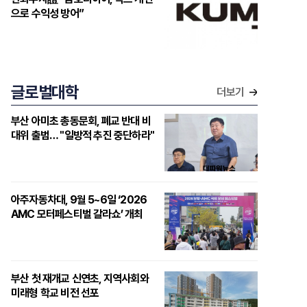
으로 수익성 방어”
글로벌대학
더보기
부산 아미초 총동문회, 폐교 반대 비
대위 출범… "일방적 추진 중단하라"
아주자동차대, 9월 5~6일 ‘2026
AMC 모터페스티벌 갈라쇼’ 개최
부산 첫 재개교 신연초, 지역사회와
미래형 학교 비전 선포