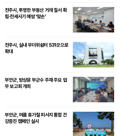
전주시, 투명한 부동산 거래 질서 확
립·전세사기 예방 ‘맞손’
전주시, 실내 무더위쉼터 531곳으로
확대
부안군, 방상윤 부군수 주재 주요 업
무 보고회 개최
부안군, 여름 휴가철 피서지 통합 건
강증진 캠페인 실시