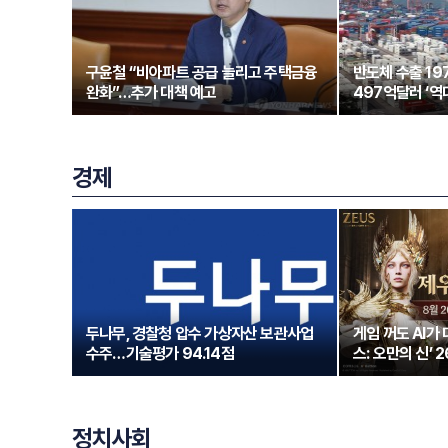
구윤철 “비아파트 공급 늘리고 주택금융
반도체 수출 1
완화”…추가 대책 예고
497억달러 ‘역
경제
두나무, 경찰청 압수 가상자산 보관사업
게임 꺼도 AI가
수주…기술평가 94.14점
스: 오만의 신’ 
정치사회