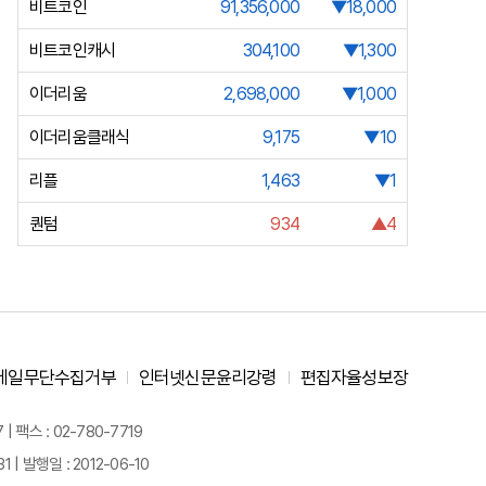
비트코인
91,356,000
▼18,000
비트코인캐시
304,100
▼1,300
이더리움
2,698,000
▼1,000
이더리움클래식
9,175
▼10
리플
1,463
▼1
퀀텀
934
▲4
메일무단수집거부
인터넷신문윤리강령
편집자율성보장
 팩스 : 02-780-7719
| 발행일 : 2012-06-10