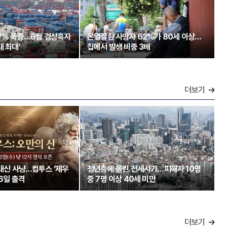
97% 폭증…6월 경상흑자
온열질환 사망자 62%가 80세 이상…
대 최대’
집에서 발생 비중 3배
더보기
 대신 사냥…컴투스 ‘제우
청년층에 몰린 전세사기…피해자 10명
26일 출격
중 7명 이상 40세 미만
더보기