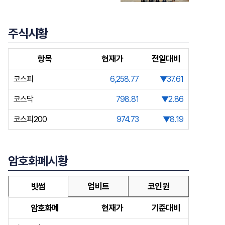
주식시황
항목
현재가
전일대비
코스피
6,258.77
▼37.61
코스닥
798.81
▼2.86
코스피200
974.73
▼8.19
암호화폐시황
빗썸
업비트
코인원
암호화폐
현재가
기준대비