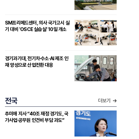
SM프리메드센터, 의사 국가고시 실
기 대비 'OSCE 실습실' 10일 개소
경기과기대, 전기차·수소·AI 제조 인
재 양성으로 산업전환 대응
전국
더보기
추미애 지사 “40조 재정 경기도, 국
가사업·공무원 인건비 부담 과도”