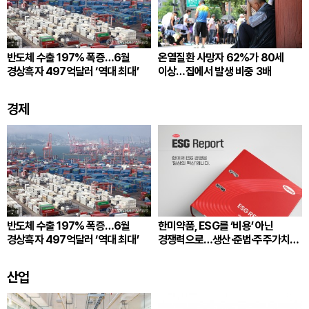
반도체 수출 197% 폭증…6월
온열질환 사망자 62%가 80세
경상흑자 497억달러 ‘역대 최대’
이상…집에서 발생 비중 3배
경제
반도체 수출 197% 폭증…6월
한미약품, ESG를 ‘비용’ 아닌
경상흑자 497억달러 ‘역대 최대’
경쟁력으로…생산·준법·주주가치
잇는다
산업