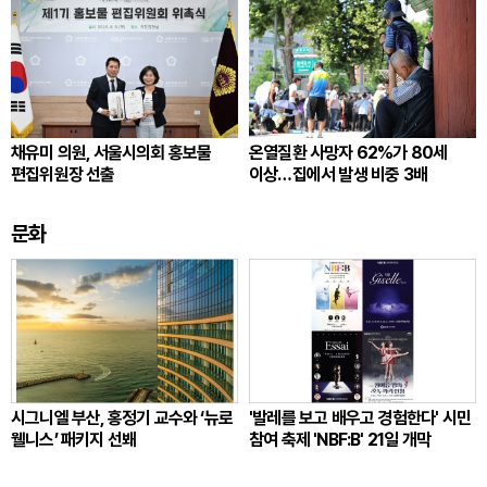
채유미 의원, 서울시의회 홍보물
온열질환 사망자 62%가 80세
편집위원장 선출
이상…집에서 발생 비중 3배
문화
시그니엘 부산, 홍정기 교수와 ‘뉴로
'발레를 보고 배우고 경험한다' 시민
웰니스’ 패키지 선봬
참여 축제 'NBF:B' 21일 개막