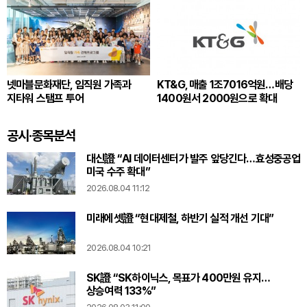
넷마블문화재단, 임직원 가족과
KT&G, 매출 1조7016억원…배당
지타워 스탬프 투어
1400원서 2000원으로 확대
공시·종목분석
대신證 “AI 데이터센터가 발주 앞당긴다…효성중공업
미국 수주 확대”
2026.08.04 11:12
미래에셋證 “현대제철, 하반기 실적 개선 기대”
2026.08.04 10:21
SK證 “SK하이닉스, 목표가 400만원 유지…
상승여력 133%”