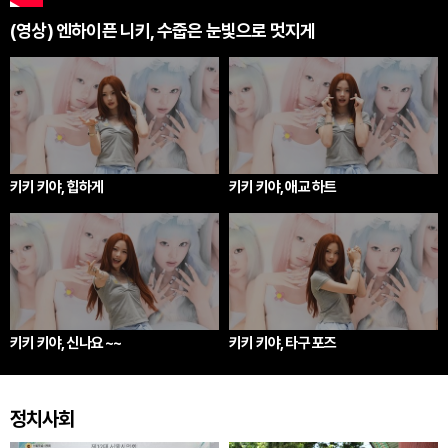
(영상) 엔하이픈 니키, 수줍은 눈빛으로 멋지게
키키 키야, 힙하게
키키 키야, 애교 하트
키키 키야, 신나요 ~~
키키 키야, 타구 포즈
정치사회