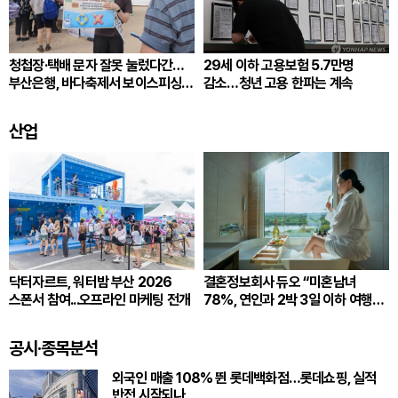
청첩장·택배 문자 잘못 눌렀다간…
29세 이하 고용보험 5.7만명
부산은행, 바다축제서 보이스피싱
감소…청년 고용 한파는 계속
예방 나서
산업
닥터자르트, 워터밤 부산 2026
결혼정보회사 듀오 “미혼남녀
스폰서 참여...오프라인 마케팅 전개
78%, 연인과 2박 3일 이하 여행
선호”
공시·종목분석
외국인 매출 108% 뛴 롯데백화점…롯데쇼핑, 실적
반전 시작되나