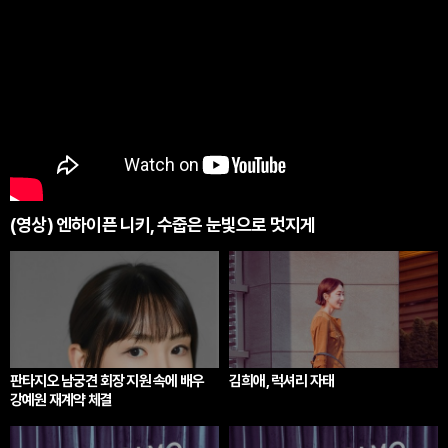
(영상) 엔하이픈 니키, 수줍은 눈빛으로 멋지게
판타지오 남궁견 회장 지원 속에 배우
김희애, 럭셔리 자태
강예원 재계약 체결