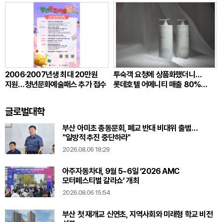
2006·2007년생 최대 20만원
투숙객 요청에 상품화했더니…
지원…청년문화예술패스 추가 접수
롯데호텔 어메니티 매출 80%
뛰었다
글로벌대학
부산 아미초 총동문회, 폐교 반대 비대위 출범…
"일방적 추진 중단하라"
2026.08.06 18:29
아주자동차대, 9월 5~6일 ‘2026 AMC
모터페스티벌 갈라쇼’ 개최
2026.08.06 15:54
부산 첫 재개교 신연초, 지역사회와 미래형 학교 비전