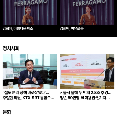
김희애, 아름다운 미소
김희애, 여유로움
정치사회
"철도 분리 정책 바로잡았다"...
서울시 올해 두 번째 2.8조 추경…
주철현 의원, KTX-SRT 통합으로
청년 50만명 AI 이용권·전기차
전라선 교통난 숨통
2만6500대 지원
문화