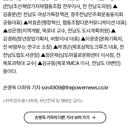
(전남조선해양기자재협동조합 전무이사, 전 전남도의원) ▲
김종분(전 전남도 여성가족정책관, 광주전남민주화운동동지회
공동대표) ▲박효준(행정혁신, 협동조합다문커뮤니케이션 대표)
▲성은영(지역개발, 목포대 교수, 전남도 도시계획위원) ▲
김경희(청년창업기획자, 비팡이네 대표) ▲이광준(문화기획자,
전 바람부는 연구소 소장) ▲박경곤(목포삼학도크루즈 대표, 전
전남도립도서관장) ▲정은채(남도마을로문화센터 이사장, 전
목포과학대 교수) ▲김규웅(목포YMCA 이사, 전남도 대변인)
등이다.
손영욱 더파워 기자 son4909@thepowernews.co.kr
<저작권자 © 더파워, 무단전재 및 재배포 금지>
손영욱 기자의 다른 기사 보러 가기