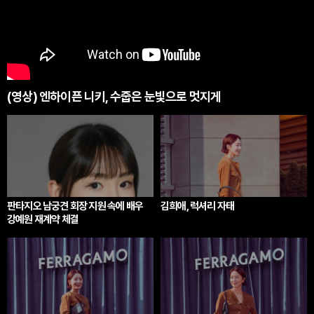
(영상) 엔하이픈 니키, 수줍은 눈빛으로 멋지게
판타지오 남궁견 회장 지원 속에 배우
김희애, 럭셔리 자태
강예원 재계약 체결