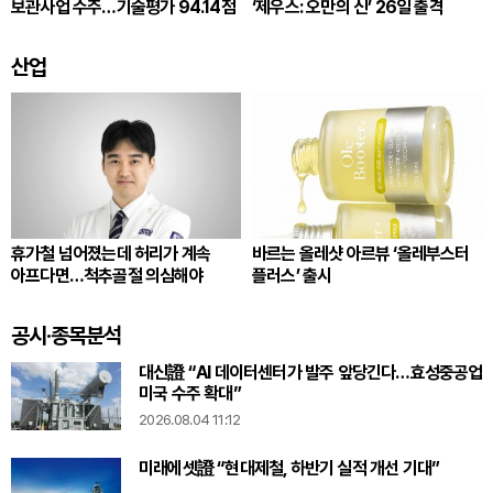
보관사업 수주…기술평가 94.14점
‘제우스: 오만의 신’ 26일 출격
산업
휴가철 넘어졌는데 허리가 계속
바르는 올레샷 아르뷰 ‘올레부스터
아프다면…척추골절 의심해야
플러스’ 출시
공시·종목분석
대신證 “AI 데이터센터가 발주 앞당긴다…효성중공업
미국 수주 확대”
2026.08.04 11:12
미래에셋證 “현대제철, 하반기 실적 개선 기대”