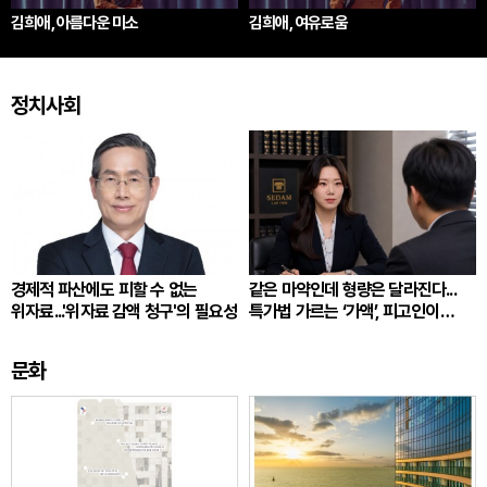
김희애, 아름다운 미소
김희애, 여유로움
정치사회
경제적 파산에도 피할 수 없는
같은 마약인데 형량은 달라진다...
위자료...'위자료 감액 청구'의 필요성
특가법 가르는 ‘가액’, 피고인이
따져봐야 할 것
문화