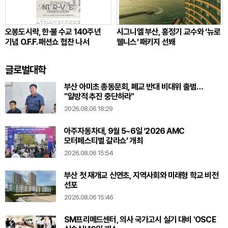
오봉도시락, 한·불 수교 140주년
시그니엘 부산, 홍정기 교수와 ‘뉴로
기념 O.F.F. 패션쇼 협찬 나서
웰니스’ 패키지 선봬
글로벌대학
부산 아미초 총동문회, 폐교 반대 비대위 출범…
"일방적 추진 중단하라"
2026.08.06 18:29
아주자동차대, 9월 5~6일 ‘2026 AMC
모터페스티벌 갈라쇼’ 개최
2026.08.06 15:54
부산 첫 재개교 신연초, 지역사회와 미래형 학교 비전
선포
2026.08.06 15:46
SM프리메드센터, 의사 국가고시 실기 대비 'OSCE