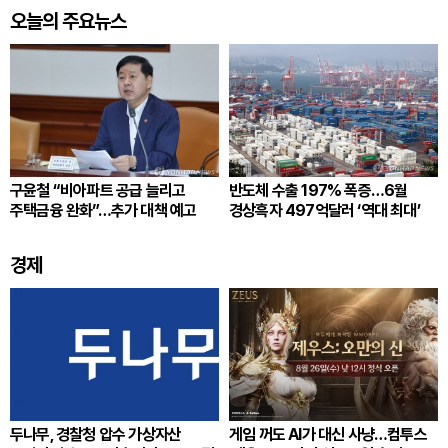
오늘의 주요뉴스
구윤철 “비아파트 공급 늘리고
반도체 수출 197% 폭증…6월
주택금융 완화”…추가 대책 예고
경상흑자 497억달러 ‘역대 최대’
경제
두나무, 경찰청 압수 가상자산
게임 꺼도 AI가 대신 사냥…컴투스