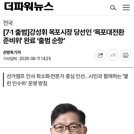
전국
[7·1 출범]강성휘 목포시장 당선인 ‘목포대전환
준비위’ 완료 ‘출범 순항’
손영욱 기자
기사입력 : 2026-06-11 14:25
선거캠프 인사 최소화·전문가 중심 인선…시민과 함께하는 ‘열
린 인수위’ 운영 방침