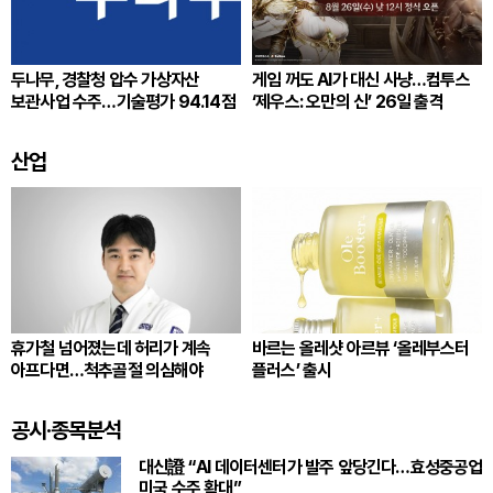
두나무, 경찰청 압수 가상자산
게임 꺼도 AI가 대신 사냥…컴투스
보관사업 수주…기술평가 94.14점
‘제우스: 오만의 신’ 26일 출격
산업
휴가철 넘어졌는데 허리가 계속
바르는 올레샷 아르뷰 ‘올레부스터
아프다면…척추골절 의심해야
플러스’ 출시
공시·종목분석
대신證 “AI 데이터센터가 발주 앞당긴다…효성중공업
미국 수주 확대”