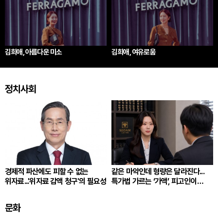
김희애, 아름다운 미소
김희애, 여유로움
정치사회
경제적 파산에도 피할 수 없는
같은 마약인데 형량은 달라진다...
위자료...'위자료 감액 청구'의 필요성
특가법 가르는 ‘가액’, 피고인이
따져봐야 할 것
문화