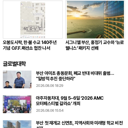
오봉도시락, 한·불 수교 140주년
시그니엘 부산, 홍정기 교수와 ‘뉴로
기념 O.F.F. 패션쇼 협찬 나서
웰니스’ 패키지 선봬
글로벌대학
부산 아미초 총동문회, 폐교 반대 비대위 출범…
"일방적 추진 중단하라"
2026.08.06 18:29
아주자동차대, 9월 5~6일 ‘2026 AMC
모터페스티벌 갈라쇼’ 개최
2026.08.06 15:54
부산 첫 재개교 신연초, 지역사회와 미래형 학교 비전