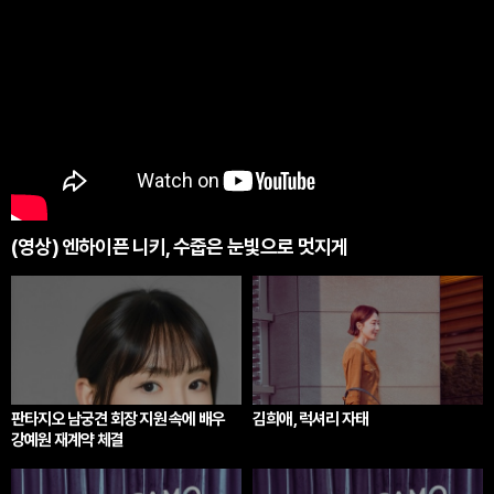
(영상) 엔하이픈 니키, 수줍은 눈빛으로 멋지게
판타지오 남궁견 회장 지원 속에 배우
김희애, 럭셔리 자태
강예원 재계약 체결