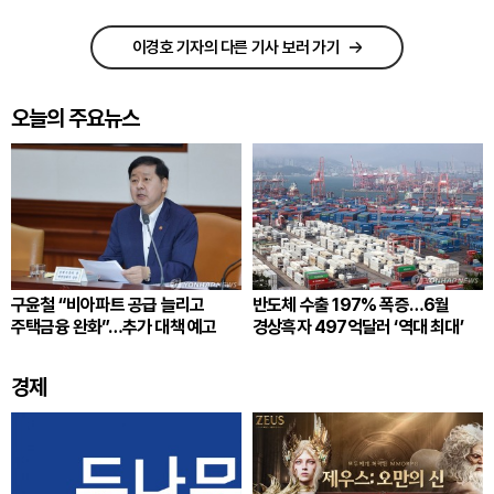
이경호 기자의 다른 기사 보러 가기
오늘의 주요뉴스
구윤철 “비아파트 공급 늘리고
반도체 수출 197% 폭증…6월
주택금융 완화”…추가 대책 예고
경상흑자 497억달러 ‘역대 최대’
경제