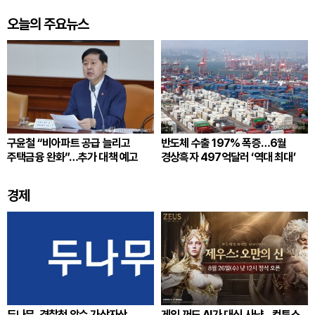
오늘의 주요뉴스
구윤철 “비아파트 공급 늘리고
반도체 수출 197% 폭증…6월
주택금융 완화”…추가 대책 예고
경상흑자 497억달러 ‘역대 최대’
경제
두나무, 경찰청 압수 가상자산
게임 꺼도 AI가 대신 사냥…컴투스