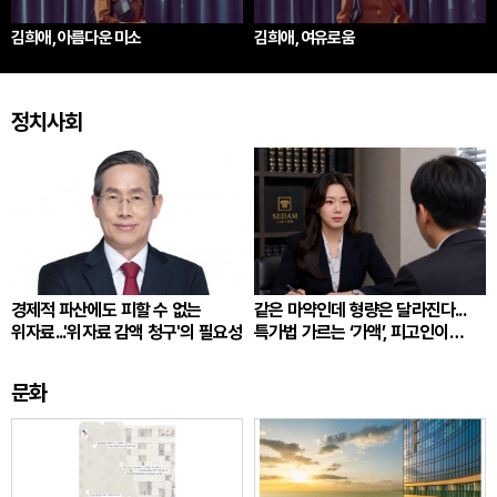
김희애, 아름다운 미소
김희애, 여유로움
정치사회
경제적 파산에도 피할 수 없는
같은 마약인데 형량은 달라진다...
위자료...'위자료 감액 청구'의 필요성
특가법 가르는 ‘가액’, 피고인이
따져봐야 할 것
문화