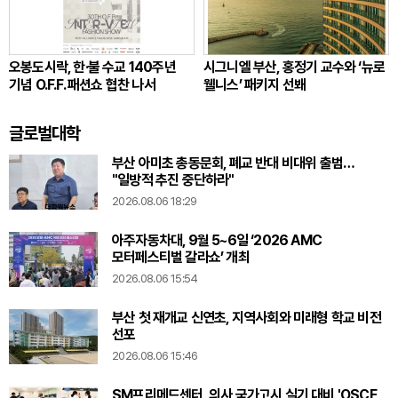
오봉도시락, 한·불 수교 140주년
시그니엘 부산, 홍정기 교수와 ‘뉴로
기념 O.F.F. 패션쇼 협찬 나서
웰니스’ 패키지 선봬
글로벌대학
부산 아미초 총동문회, 폐교 반대 비대위 출범…
"일방적 추진 중단하라"
2026.08.06 18:29
아주자동차대, 9월 5~6일 ‘2026 AMC
모터페스티벌 갈라쇼’ 개최
2026.08.06 15:54
부산 첫 재개교 신연초, 지역사회와 미래형 학교 비전
선포
2026.08.06 15:46
SM프리메드센터, 의사 국가고시 실기 대비 'OSCE