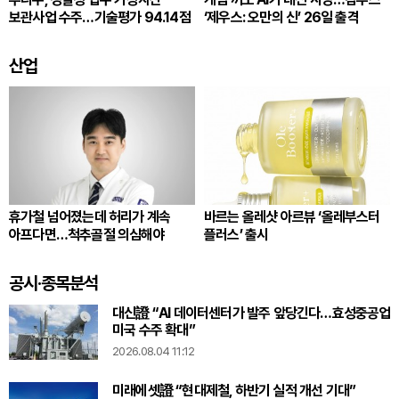
보관사업 수주…기술평가 94.14점
‘제우스: 오만의 신’ 26일 출격
산업
휴가철 넘어졌는데 허리가 계속
바르는 올레샷 아르뷰 ‘올레부스터
아프다면…척추골절 의심해야
플러스’ 출시
공시·종목분석
대신證 “AI 데이터센터가 발주 앞당긴다…효성중공업
미국 수주 확대”
2026.08.04 11:12
미래에셋證 “현대제철, 하반기 실적 개선 기대”