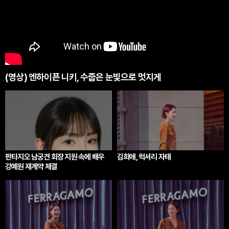
(영상) 엔하이픈 니키, 수줍은 눈빛으로 멋지게
판타지오 남궁견 회장 지원 속에 배우
김희애, 럭셔리 자태
강예원 재계약 체결