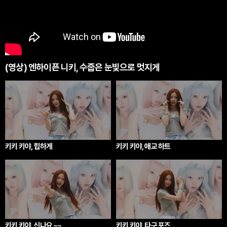
(영상) 엔하이픈 니키, 수줍은 눈빛으로 멋지게
키키 키야, 힙하게
키키 키야, 애교 하트
키키 키야, 신나요 ~~
키키 키야, 타구 포즈