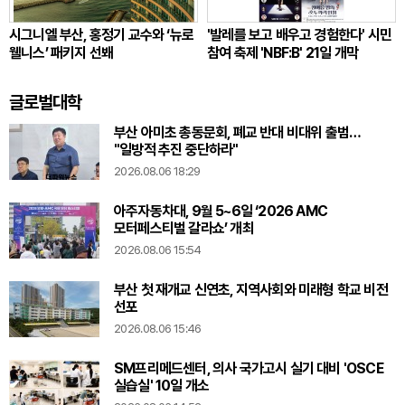
시그니엘 부산, 홍정기 교수와 ‘뉴로
'발레를 보고 배우고 경험한다' 시민
웰니스’ 패키지 선봬
참여 축제 'NBF:B' 21일 개막
글로벌대학
부산 아미초 총동문회, 폐교 반대 비대위 출범…
"일방적 추진 중단하라"
2026.08.06 18:29
아주자동차대, 9월 5~6일 ‘2026 AMC
모터페스티벌 갈라쇼’ 개최
2026.08.06 15:54
부산 첫 재개교 신연초, 지역사회와 미래형 학교 비전
선포
2026.08.06 15:46
SM프리메드센터, 의사 국가고시 실기 대비 'OSCE
실습실' 10일 개소