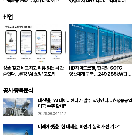
주택금융 완화”…추가 대책 예고
경상흑자 497억달러 ‘역대 최대’
산업
상품 찾고 비교하고 리뷰 읽는 시간
HD하이드로젠, 한국형 SOFC
줄인다…쿠팡 ‘AI 쇼핑’ 고도화
양산체계 구축…249·285kW급
생산
공시·종목분석
대신證 “AI 데이터센터가 발주 앞당긴다…효성중공업
미국 수주 확대”
2026.08.04 11:12
미래에셋證 “현대제철, 하반기 실적 개선 기대”