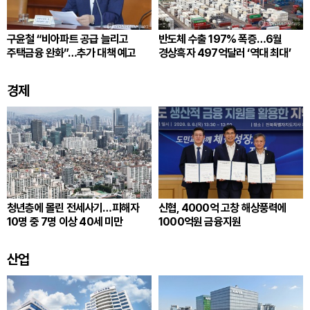
구윤철 “비아파트 공급 늘리고
반도체 수출 197% 폭증…6월
주택금융 완화”…추가 대책 예고
경상흑자 497억달러 ‘역대 최대’
경제
청년층에 몰린 전세사기…피해자
신협, 4000억 고창 해상풍력에
10명 중 7명 이상 40세 미만
1000억원 금융지원
산업