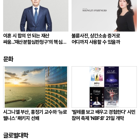
이혼 시 합의 안 되는 재산
불륜사진, 상간소송 증거로
싸움...'재산분할심판청구'의 핵심
어디까지 사용할 수 있을까
쟁점
문화
시그니엘 부산, 홍정기 교수와 ‘뉴로
'발레를 보고 배우고 경험한다' 시민
웰니스’ 패키지 선봬
참여 축제 'NBF:B' 21일 개막
글로벌대학