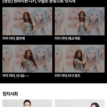
(영상) 엔하이픈 니키, 수줍은 눈빛으로 멋지게
키키 키야, 힙하게
키키 키야, 애교 하트
키키 키야, 신나요 ~~
키키 키야, 타구 포즈
정치사회