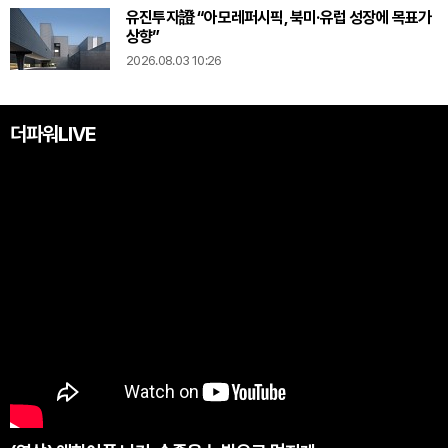
유진투자證 “아모레퍼시픽, 북미·유럽 성장에 목표가
상향”
2026.08.03 10:26
더파워LIVE