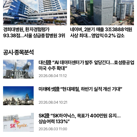
경희대병원, 환자경험평가
네이버, 2분기 매출 3조3888억원
93.38점…서울 상급종합병원 3위
사상 최대…영업익 0.2% 감소
공시·종목분석
대신證 “AI 데이터센터가 발주 앞당긴다…효성중공업
미국 수주 확대”
2026.08.04 11:12
미래에셋證 “현대제철, 하반기 실적 개선 기대”
2026.08.04 10:21
SK證 “SK하이닉스, 목표가 400만원 유지…
상승여력 133%”
2026.08.03 11:00