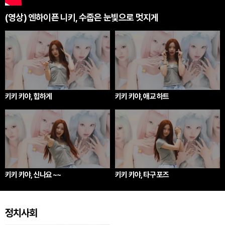
(영상) 엔하이픈 니키, 수줍은 눈빛으로 멋지게
키키 키야, 힙하게
키키 키야, 애교 하트
키키 키야, 신나요 ~~
키키 키야, 타구 포즈
정치사회