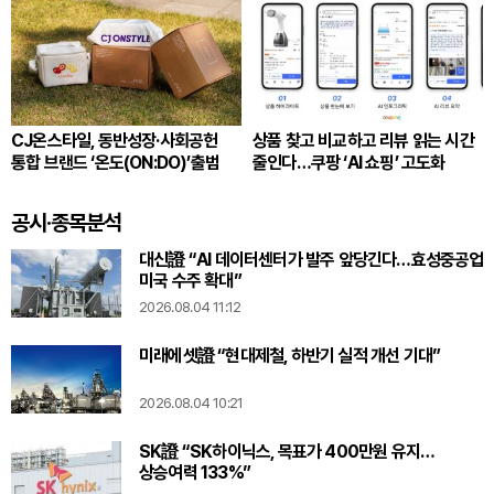
CJ온스타일, 동반성장·사회공헌
상품 찾고 비교하고 리뷰 읽는 시간
통합 브랜드 ‘온도(ON:DO)’출범
줄인다…쿠팡 ‘AI 쇼핑’ 고도화
공시·종목분석
대신證 “AI 데이터센터가 발주 앞당긴다…효성중공업
미국 수주 확대”
2026.08.04 11:12
미래에셋證 “현대제철, 하반기 실적 개선 기대”
2026.08.04 10:21
SK證 “SK하이닉스, 목표가 400만원 유지…
상승여력 133%”