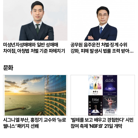
미성년자성매매와 일반 성매매
공무원 음주운전 처벌·징계 수위
차이점, 아청법 처벌 기준 파헤치기
강화, 피해 발생시 법률 조력 받아
대응해야
문화
시그니엘 부산, 홍정기 교수와 ‘뉴로
'발레를 보고 배우고 경험한다' 시민
웰니스’ 패키지 선봬
참여 축제 'NBF:B' 21일 개막