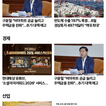
구윤철 “비아파트 공급 늘리고
반도체 수출 197% 폭증…6월
주택금융 완화”…추가 대책 예고
경상흑자 497억달러 ‘역대 최대’
경제
현대해상 유튜브,
구윤철 “비아파트 공급 늘리고
‘소셜아이어워드2026’ 서비스
주택금융 완화”…추가 대책 예고
혁신 대상
산업