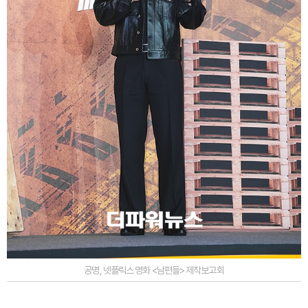
공명, 넷플릭스 영화 <남편들> 제작보고회