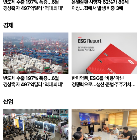
반도체 수출 197% 폭증…6월
온열질환 사망자 62%가 80세
경상흑자 497억달러 ‘역대 최대’
이상…집에서 발생 비중 3배
경제
반도체 수출 197% 폭증…6월
한미약품, ESG를 ‘비용’ 아닌
경상흑자 497억달러 ‘역대 최대’
경쟁력으로…생산·준법·주주가치
잇는다
산업