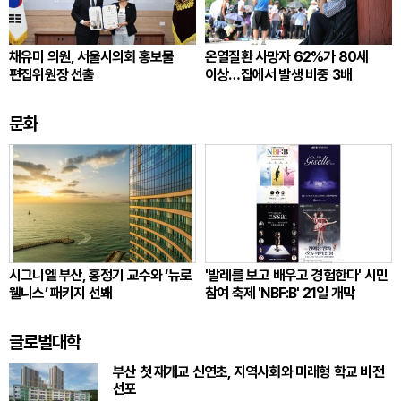
채유미 의원, 서울시의회 홍보물
온열질환 사망자 62%가 80세
편집위원장 선출
이상…집에서 발생 비중 3배
문화
시그니엘 부산, 홍정기 교수와 ‘뉴로
'발레를 보고 배우고 경험한다' 시민
웰니스’ 패키지 선봬
참여 축제 'NBF:B' 21일 개막
글로벌대학
부산 첫 재개교 신연초, 지역사회와 미래형 학교 비전
선포