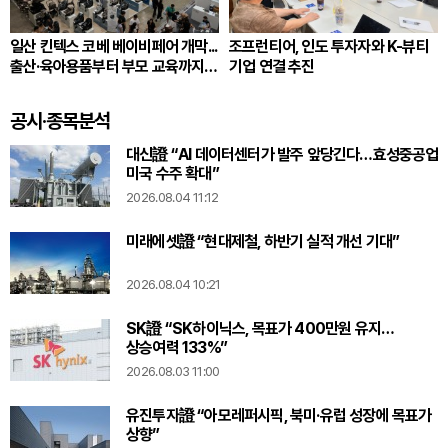
일산 킨텍스 코베 베이비페어 개막...
조프런티어, 인도 투자자와 K-뷰티
출산·육아용품부터 부모 교육까지
기업 연결 추진
국내 최대규모 운영
공시·종목분석
대신證 “AI 데이터센터가 발주 앞당긴다…효성중공업
미국 수주 확대”
2026.08.04 11:12
미래에셋證 “현대제철, 하반기 실적 개선 기대”
2026.08.04 10:21
SK證 “SK하이닉스, 목표가 400만원 유지…
상승여력 133%”
2026.08.03 11:00
유진투자證 “아모레퍼시픽, 북미·유럽 성장에 목표가
상향”