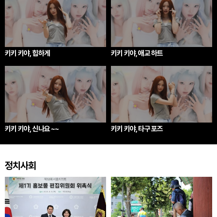
키키 키야, 힙하게
키키 키야, 애교 하트
키키 키야, 신나요 ~~
키키 키야, 타구 포즈
정치사회