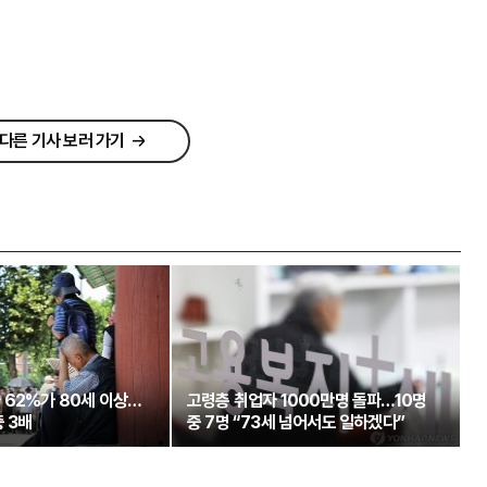
다른 기사 보러 가기
 62%가 80세 이상…
고령층 취업자 1000만명 돌파…10명
 3배
중 7명 “73세 넘어서도 일하겠다”