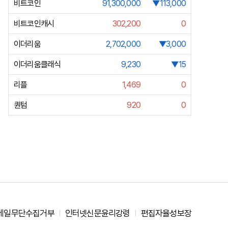
비트코인
91,300,000
▼113,000
비트코인캐시
302,200
0
이더리움
2,702,000
▼3,000
이더리움클래식
9,230
▼15
리플
1,469
0
퀀텀
920
0
메일무단수집거부
인터넷신문윤리강령
편집자율성보장