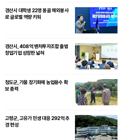
경산시 대학생 22명 몽골 해외봉사
로 글로벌 역량 키워
경산시, 408억 벤처투자조합 출범
창업기업 성장판 넓혀
청도군, 가뭄 장기화에 농업용수 확
보 총력
고령군, 고유가 민생 대응 292억 추
경 편성