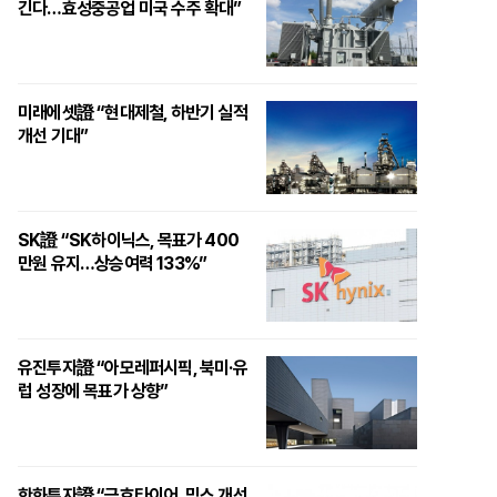
긴다…효성중공업 미국 수주 확대”
미래에셋證 “현대제철, 하반기 실적
개선 기대”
SK證 “SK하이닉스, 목표가 400
만원 유지…상승여력 133%”
유진투자證 “아모레퍼시픽, 북미·유
럽 성장에 목표가 상향”
한화투자證 “금호타이어, 믹스 개선