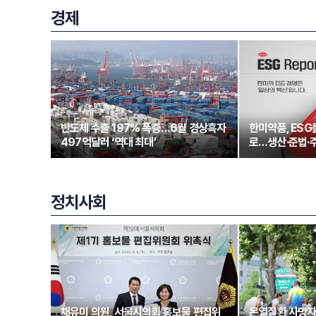
경제
반도체 수출 197% 폭증…6월 경상흑자
한미약품, ESG
497억달러 ‘역대 최대’
로…생산·준법·
정치사회
채유미 의원, 서울시의회 홍보물 편집위
온열질환 사망자