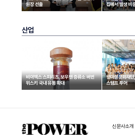
원장 선출
집에서 발생 비중
산업
비이엑스 스피리츠, 보우맨 증류소 버번
넷마블문화재단,
위스키 국내 유통 확대
스탬프 투어
신문사소개