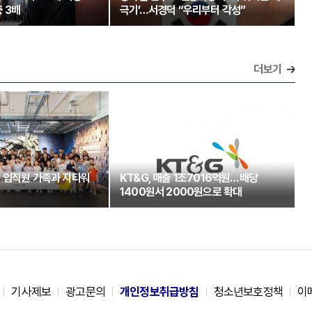
 3배
극기’…서경덕 “우리부터 각성”
더보기
 임직원 가족과 지타워
KT&G, 매출 1조7016억원…배당
1400원서 2000원으로 확대
기사제보
광고문의
개인정보취급방침
청소년보호정책
이