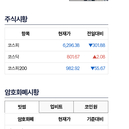
주식시황
항목
현재가
전일대비
코스피
6,296.38
▼301.88
코스닥
801.67
▲2.08
코스피200
982.92
▼55.67
암호화폐시황
빗썸
업비트
코인원
암호화폐
현재가
기준대비