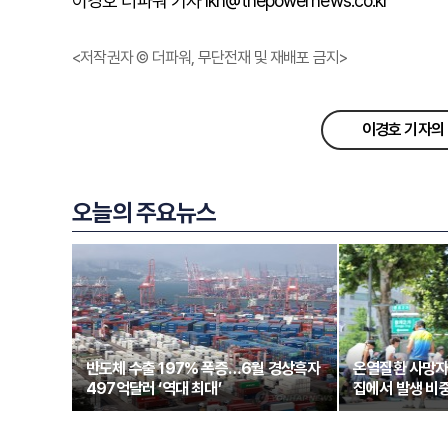
이경호 더파워 기자 lkh@thepowernews.co.kr
<저작권자 © 더파워, 무단전재 및 재배포 금지>
이경호 기자의 
오늘의 주요뉴스
반도체 수출 197% 폭증…6월 경상흑자
온열질환 사망자
497억달러 ‘역대 최대’
집에서 발생 비중