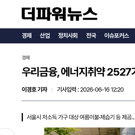
우리금융, 에너지취약 25
경제
산업
정치사회
전국
이슈포커스
경제
우리금융, 에너지취약 2527
이경호 기자
기사입력 :
2026-06-16 12:20
서울시 저소득 가구 대상 여름이불·제습기 등 제공