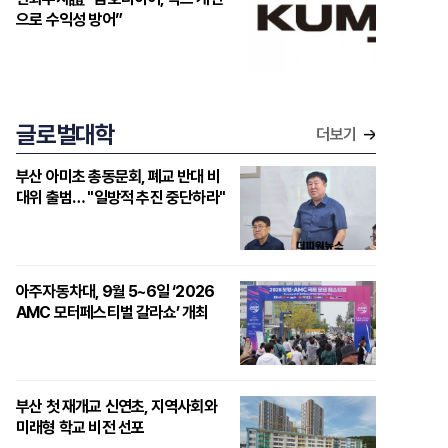
으로 수익성 방어”
글로벌대학
더보기
부산 아미초 총동문회, 폐교 반대 비
대위 출범… "일방적 추진 중단하라"
아주자동차대, 9월 5~6일 ‘2026
AMC 모터페스티벌 갈라쇼’ 개최
부산 첫 재개교 신연초, 지역사회와
미래형 학교 비전 선포