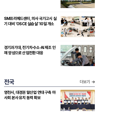
SM프리메드센터, 의사 국가고시 실
기 대비 'OSCE 실습실' 10일 개소
경기과기대, 전기차·수소·AI 제조 인
재 양성으로 산업전환 대응
전국
더보기
영천시, 대경권 말산업 연대 구축 마
사회 본사 유치 동력 확보