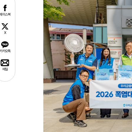
페이스북
X
카카오톡
메일