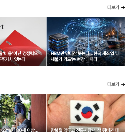
더보기
를 ‘비용’ 아닌 경쟁력으
HBM만 믿다간 늦는다…한국 제조업 ‘대
주주가치 잇는다
체불가 카드’는 현장 데이터
더보기
 62%가 80세 이상…
광복절 앞두고 전통시장서 ‘색 뒤바뀐 태