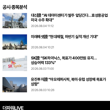
공시·종목분석
대신證 “AI 데이터센터가 발주 앞당긴다…효성중공업
미국 수주 확대”
2026.08.04 11:12
미래에셋證 “현대제철, 하반기 실적 개선 기대”
2026.08.04 10:21
SK證 “SK하이닉스, 목표가 400만원 유지…
상승여력 133%”
2026.08.03 11:00
유진투자證 “아모레퍼시픽, 북미·유럽 성장에 목표가
상향”
2026.08.03 10:26
더파워LIVE