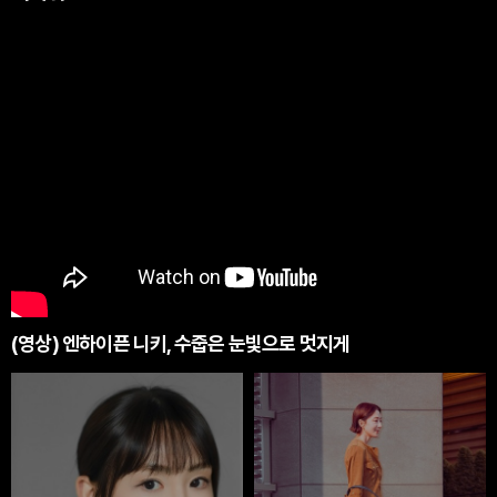
(영상) 엔하이픈 니키, 수줍은 눈빛으로 멋지게