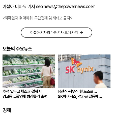
이설아 더파워 기자 seolnews@thepowernews.co.kr
<저작권자 © 더파워, 무단전재 및 재배포 금지>
이설아 기자의 다른 기사 보러 가기
오늘의 주요뉴스
추석 앞두고 채소·과일까지
생산직·사무직 한 노조로…
경고등…폭염에 밥상물가 출렁
SK하이닉스, 성과급 갈등에
통합노조 추진
경제