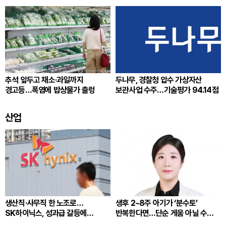
추석 앞두고 채소·과일까지
두나무, 경찰청 압수 가상자산
경고등…폭염에 밥상물가 출렁
보관사업 수주…기술평가 94.14점
산업
생산직·사무직 한 노조로…
생후 2~8주 아기가 ‘분수토’
SK하이닉스, 성과급 갈등에
반복한다면…단순 게움 아닐 수
통합노조 추진
있다