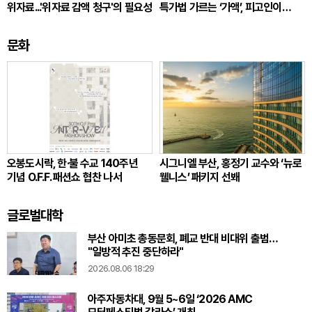
위자료...'위자료 감액 청구'의 필요성
특가법 가르는 ‘가액’, 피고인이
따져봐야 할 것
문화
오봉도시락, 한·불 수교 140주년
시그니엘 부산, 홍정기 교수와 ‘뉴로
기념 O.F.F. 패션쇼 협찬 나서
웰니스’ 패키지 선봬
글로벌대학
부산 아미초 총동문회, 폐교 반대 비대위 출범…
"일방적 추진 중단하라"
2026.08.06 18:29
아주자동차대, 9월 5~6일 ‘2026 AMC