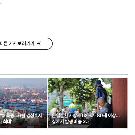
r
다른 기사 보러 가기
97% 폭증…6월 경상흑자
온열질환 사망자 62%가 80세 이상…
대 최대’
집에서 발생 비중 3배