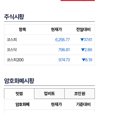
주식시황
항목
현재가
전일대비
코스피
6,258.77
▼37.61
코스닥
798.81
▼2.86
코스피200
974.73
▼8.19
암호화폐시황
빗썸
업비트
코인원
암호화폐
현재가
기준대비