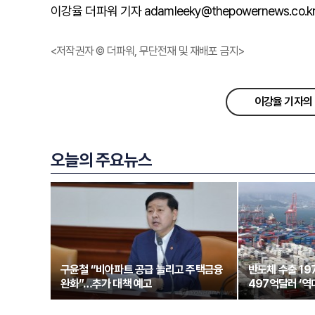
이강율 더파워 기자 adamleeky@thepowernews.co.k
<저작권자 © 더파워, 무단전재 및 재배포 금지>
이강율 기자의 
오늘의 주요뉴스
구윤철 “비아파트 공급 늘리고 주택금융
반도체 수출 1
완화”…추가 대책 예고
497억달러 ‘역