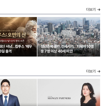
더보기
 대신 사냥…컴투스 ‘제우
청년층에 몰린 전세사기…피해자 10명
26일 출격
중 7명 이상 40세 미만
더보기