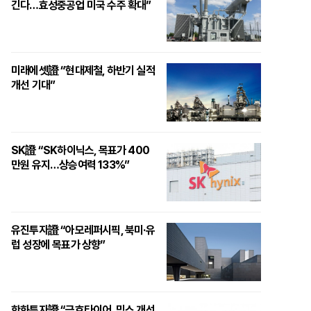
긴다…효성중공업 미국 수주 확대”
미래에셋證 “현대제철, 하반기 실적
개선 기대”
SK證 “SK하이닉스, 목표가 400
만원 유지…상승여력 133%”
유진투자證 “아모레퍼시픽, 북미·유
럽 성장에 목표가 상향”
한화투자證 “금호타이어, 믹스 개선