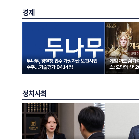
경제
두나무, 경찰청 압수 가상자산 보관사업
게임 꺼도 AI가
수주…기술평가 94.14점
스: 오만의 신’ 
정치사회