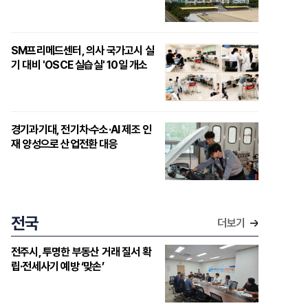
SM프리메드센터, 의사 국가고시 실
기 대비 'OSCE 실습실' 10일 개소
경기과기대, 전기차·수소·AI 제조 인
재 양성으로 산업전환 대응
전국
더보기
전주시, 투명한 부동산 거래 질서 확
립·전세사기 예방 ‘맞손’