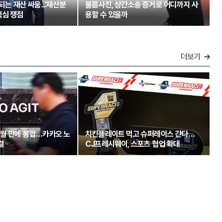
되는 재산 싸움...'재산분
불륜사진, 상간소송 증거로 어디까지 사
핵심 쟁점
용할 수 있을까
더보기
개월 만에 봉합…카카오 노
치킨플레이트 먹고 슈퍼레이스 간다…
결
CJ프레시웨이, 스포츠 협업 확대