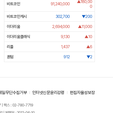
▲180,00
비트코인
91,240,000
0
비트코인캐시
302,700
▼200
이더리움
2,694,000
▲11,000
이더리움클래식
9,130
▲10
리플
1,437
▲6
퀀텀
912
▼2
메일무단수집거부
인터넷신문윤리강령
편집자율성보장
 팩스 : 02-780-7719
| 발행일 : 2012-06-10