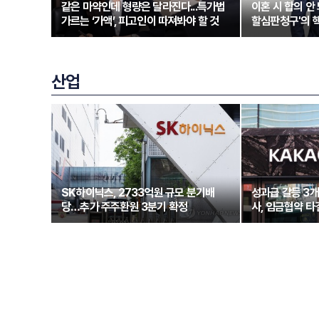
같은 마약인데 형량은 달라진다...특가법
이혼 시 합의 안 
가르는 ‘가액’, 피고인이 따져봐야 할 것
할심판청구'의 
산업
SK하이닉스, 2733억원 규모 분기배
성과급 갈등 3
당…추가 주주환원 3분기 확정
사, 임금협약 타