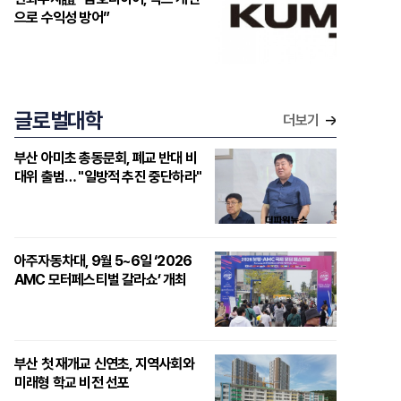
으로 수익성 방어”
글로벌대학
더보기
부산 아미초 총동문회, 폐교 반대 비
대위 출범… "일방적 추진 중단하라"
아주자동차대, 9월 5~6일 ‘2026
AMC 모터페스티벌 갈라쇼’ 개최
부산 첫 재개교 신연초, 지역사회와
미래형 학교 비전 선포