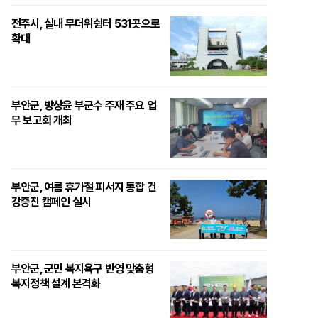
전주시, 실내 무더위쉼터 531곳으로
확대
부안군, 방상윤 부군수 주재 주요 업
무 보고회 개최
부안군, 여름 휴가철 피서지 통합 건
강증진 캠페인 실시
부안군, 군민 복지욕구 반영 맞춤형
복지정책 설계 본격화