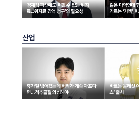
경제적 파산에도 피할 수 없는 위자
같은 마약인데 형
료...'위자료 감액 청구'의 필요성
가르는 ‘가액’,
산업
휴가철 넘어졌는데 허리가 계속 아프다
바르는 올레샷 
면…척추골절 의심해야
스’ 출시