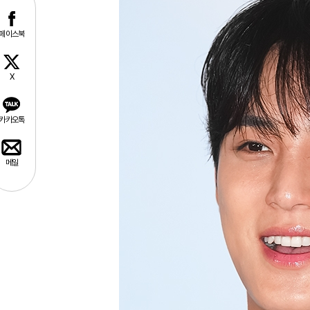
페이스북
X
카카오톡
메일