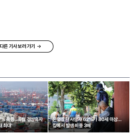
다른 기사 보러 가기
97% 폭증…6월 경상흑자
온열질환 사망자 62%가 80세 이상…
대 최대’
집에서 발생 비중 3배