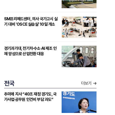
SM프리메드센터, 의사 국가고시 실
기 대비 'OSCE 실습실' 10일 개소
경기과기대, 전기차·수소·AI 제조 인
재 양성으로 산업전환 대응
전국
더보기
추미애 지사 “40조 재정 경기도, 국
가사업·공무원 인건비 부담 과도”