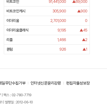
비트코인
91,441,000
▲69,000
비트코인캐시
305,900
▲900
이더리움
2,701,000
0
이더리움클래식
9,195
▲45
리플
1,466
▲2
퀀텀
926
▲1
메일무단수집거부
인터넷신문윤리강령
편집자율성보장
 팩스 : 02-780-7719
| 발행일 : 2012-06-10