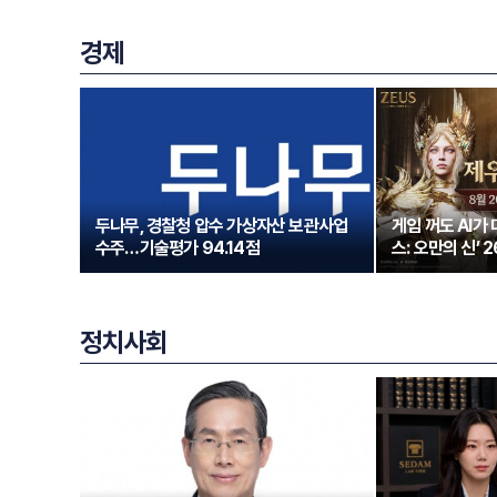
경제
두나무, 경찰청 압수 가상자산 보관사업
게임 꺼도 AI가
수주…기술평가 94.14점
스: 오만의 신’ 
정치사회