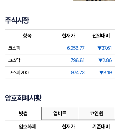
주식시황
항목
현재가
전일대비
코스피
6,258.77
▼37.61
코스닥
798.81
▼2.86
코스피200
974.73
▼8.19
암호화폐시황
빗썸
업비트
코인원
암호화폐
현재가
기준대비