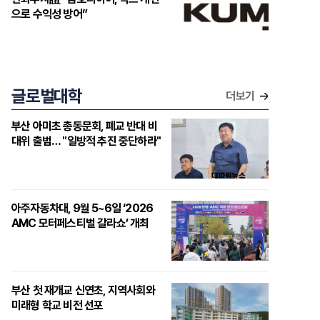
으로 수익성 방어”
글로벌대학
더보기
부산 아미초 총동문회, 폐교 반대 비
대위 출범… "일방적 추진 중단하라"
아주자동차대, 9월 5~6일 ‘2026
AMC 모터페스티벌 갈라쇼’ 개최
부산 첫 재개교 신연초, 지역사회와
미래형 학교 비전 선포