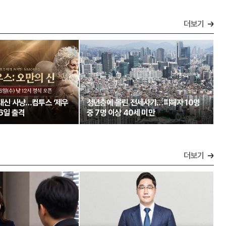
더보기
 대신 사냥…컴투스 ‘제우
청년층에 몰린 전세사기…피해자 10명
26일 출격
중 7명 이상 40세 미만
더보기