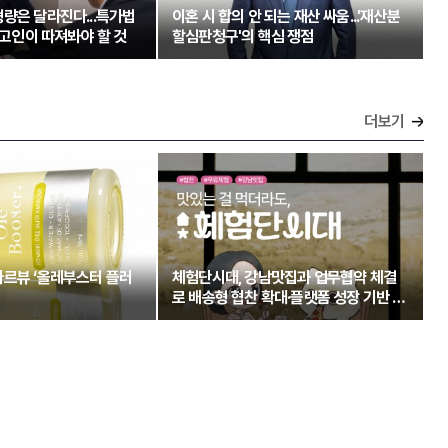
량은 달라진다...특가법
이혼 시 합의 안 되는 재산 싸움...'재산분
 피고인이 따져봐야 할 것
할심판청구'의 핵심 쟁점
더보기
아르뷰 ‘올레부스터 플러
체험단시대, 강남맛집과 업무협약 체결
로 배송형 협찬 확대·플랫폼 성장 기반 강
화