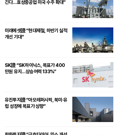
긴다…효성중공업 미국 수주 확대”
미래에셋證 “현대제철, 하반기 실적
개선 기대”
SK證 “SK하이닉스, 목표가 400
만원 유지…상승여력 133%”
유진투자證 “아모레퍼시픽, 북미·유
럽 성장에 목표가 상향”
한화투자證 “금호타이어, 믹스 개선