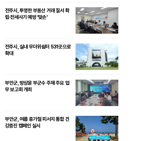
전주시, 투명한 부동산 거래 질서 확
립·전세사기 예방 ‘맞손’
전주시, 실내 무더위쉼터 531곳으로
확대
부안군, 방상윤 부군수 주재 주요 업
무 보고회 개최
부안군, 여름 휴가철 피서지 통합 건
강증진 캠페인 실시