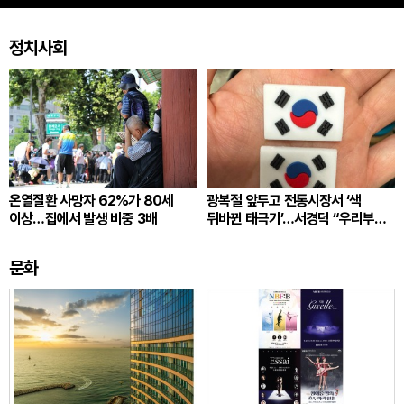
정치사회
온열질환 사망자 62%가 80세
광복절 앞두고 전통시장서 ‘색
이상…집에서 발생 비중 3배
뒤바뀐 태극기’…서경덕 “우리부터
각성”
문화