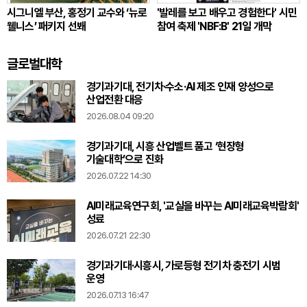
시그니엘 부산, 홍정기 교수와 ‘뉴로
'발레를 보고 배우고 경험한다' 시민
웰니스’ 패키지 선봬
참여 축제 'NBF:B' 21일 개막
글로벌대학
경기과기대, 전기차·수소·AI 제조 인재 양성으로
산업전환 대응
2026.08.04 09:20
경기과기대, 시흥 산업벨트 품고 ‘현장형
기술대학’으로 진화
2026.07.22 14:30
AI미래교육연구회, '교실을 바꾸는 AI미래교육박람회'
성료
2026.07.21 22:30
경기과기대·시흥시, 가로등형 전기차 충전기 시범
운영
2026.07.13 16:47