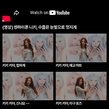
(영상) 엔하이픈 니키, 수줍은 눈빛으로 멋지게
키키 키야, 힙하게
키키 키야, 애교 하트
키키 키야, 신나요 ~~
키키 키야, 타구 포즈