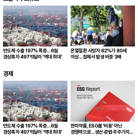
반도체 수출 197% 폭증…6월
온열질환 사망자 62%가 80세
경상흑자 497억달러 ‘역대 최대’
이상…집에서 발생 비중 3배
경제
반도체 수출 197% 폭증…6월
한미약품, ESG를 ‘비용’ 아닌
경상흑자 497억달러 ‘역대 최대’
경쟁력으로…생산·준법·주주가치