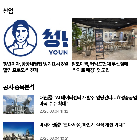
잇는다
산업
청년피자, 공공배달앱 땡겨요서 8월
팔도미역, 커넥트현대 부산점에
할인 프로모션 전개
'라이트 매장' 첫 도입
공시·종목분석
대신證 “AI 데이터센터가 발주 앞당긴다…효성중공업
미국 수주 확대”
2026.08.04 11:12
미래에셋證 “현대제철, 하반기 실적 개선 기대”
2026.08.04 10:21