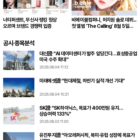
너티퍼센트, 무신사 랭킹 정상
비에이블컴퍼니, 허지원 솔로 데뷔...
오르며 브랜드 경쟁력 입증
첫 앨범 'The Calling' 8월 5일
발매
공시·종목분석
대신證 “AI 데이터센터가 발주 앞당긴다…효성중공업
미국 수주 확대”
2026.08.04 11:12
미래에셋證 “현대제철, 하반기 실적 개선 기대”
2026.08.04 10:21
SK證 “SK하이닉스, 목표가 400만원 유지…
상승여력 133%”
2026.08.03 11:00
유진투자證 “아모레퍼시픽, 북미·유럽 성장에 목표가