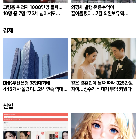
고령층 취업자 1000만명 돌파…
외평채 발행·운용수익이
10명 중 7명 “73세 넘어서도
끌어올렸다…7월 외환보유액
일하겠다”
4279.5억달러
경제
BNK부산은행 창업대회에
같은 결혼인데 날짜 따라 325만원
445개사 몰렸다…2년 연속 역대
차이…성수기 식대가 부담 키웠다
최다
산업