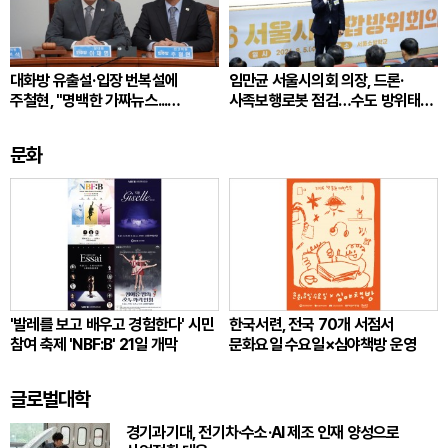
대화방 유출설·입장 번복설에
임만균 서울시의회 의장, 드론·
주철현, "명백한 가짜뉴스...
사족보행로봇 점검…수도 방위태세
초대되자마자 즉각 탈퇴"
강화
문화
'발레를 보고 배우고 경험한다' 시민
한국서련, 전국 70개 서점서
참여 축제 'NBF:B' 21일 개막
문화요일 수요일×심야책방 운영
글로벌대학
경기과기대, 전기차·수소·AI 제조 인재 양성으로